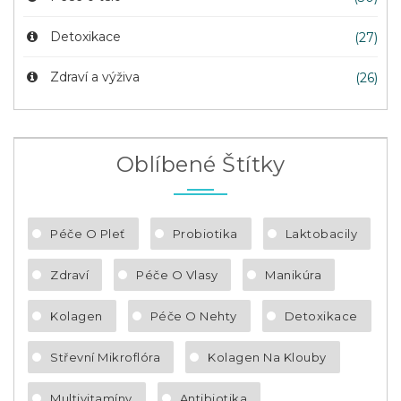
Detoxikace
(27)
Zdraví a výživa
(26)
Oblíbené Štítky
Péče O Pleť
Probiotika
Laktobacily
Zdraví
Péče O Vlasy
Manikúra
Kolagen
Péče O Nehty
Detoxikace
Střevní Mikroflóra
Kolagen Na Klouby
Multivitamíny
Antibiotika