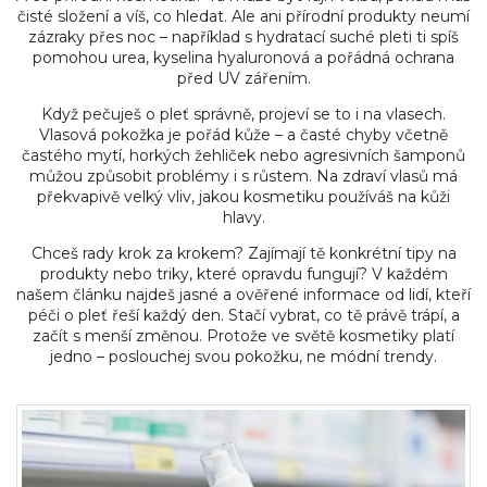
čisté složení a víš, co hledat. Ale ani přírodní produkty neumí
zázraky přes noc – například s hydratací suché pleti ti spíš
pomohou urea, kyselina hyaluronová a pořádná ochrana
před UV zářením.
Když pečuješ o pleť správně, projeví se to i na vlasech.
Vlasová pokožka je pořád kůže – a časté chyby včetně
častého mytí, horkých žehliček nebo agresivních šamponů
můžou způsobit problémy i s růstem. Na zdraví vlasů má
překvapivě velký vliv, jakou kosmetiku používáš na kůži
hlavy.
Chceš rady krok za krokem? Zajímají tě konkrétní tipy na
produkty nebo triky, které opravdu fungují? V každém
našem článku najdeš jasné a ověřené informace od lidí, kteří
péči o pleť řeší každý den. Stačí vybrat, co tě právě trápí, a
začít s menší změnou. Protože ve světě kosmetiky platí
jedno – poslouchej svou pokožku, ne módní trendy.