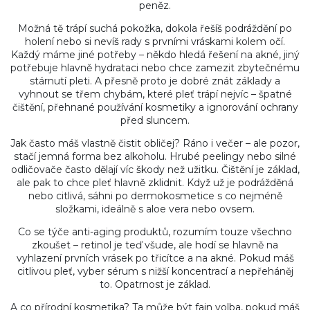
peněz.
Možná tě trápí suchá pokožka, dokola řešíš podráždění po
holení nebo si nevíš rady s prvními vráskami kolem očí.
Každý máme jiné potřeby – někdo hledá řešení na akné, jiný
potřebuje hlavně hydrataci nebo chce zamezit zbytečnému
stárnutí pleti. A přesně proto je dobré znát základy a
vyhnout se třem chybám, které pleť trápí nejvíc – špatné
čištění, přehnané používání kosmetiky a ignorování ochrany
před sluncem.
Jak často máš vlastně čistit obličej? Ráno i večer – ale pozor,
stačí jemná forma bez alkoholu. Hrubé peelingy nebo silné
odličovače často dělají víc škody než užitku. Čištění je základ,
ale pak to chce pleť hlavně zklidnit. Když už je podrážděná
nebo citlivá, sáhni po dermokosmetice s co nejméně
složkami, ideálně s aloe vera nebo ovsem.
Co se týče anti-aging produktů, rozumím touze všechno
zkoušet – retinol je teď všude, ale hodí se hlavně na
vyhlazení prvních vrásek po třicítce a na akné. Pokud máš
citlivou pleť, vyber sérum s nižší koncentrací a nepřeháněj
to. Opatrnost je základ.
A co přírodní kosmetika? Ta může být fajn volba, pokud máš