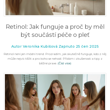
Retinol: Jak funguje a proč by měl
být součástí péče o pleť
Autor Veronika Kubišová Zapnuto 25 čen 2025
Retinol není jen módní trend. Prozradím, jak skutečně funguje, kdo z něj
může nejvíc těžit a pro koho se nehodí. Přidám i zkušenosti a tipy z
běžné praxe.
(Číst více)