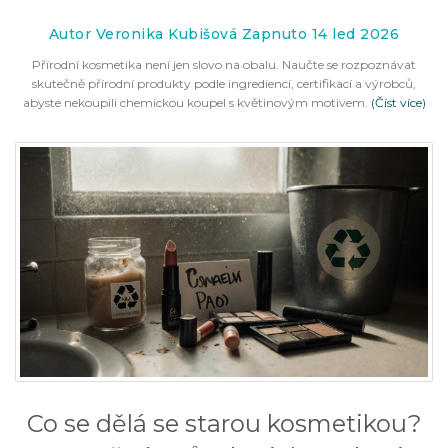
Autor Veronika Kubišová Zapnuto 14 led 2026
Přírodní kosmetika není jen slovo na obalu. Naučte se rozpoznávat
skutečně přírodní produkty podle ingrediencí, certifikací a výrobců,
abyste nekoupili chemickou koupel s květinovým motivem.
(Číst více)
Co se dělá se starou kosmetikou?