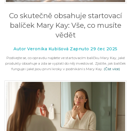
Co skutečně obsahuje startovací
balíček Mary Kay: Vše, co musíte
vědět
Autor Veronika Kubišová Zapnuto 29 čec 2025
Podívejte se, co opravdu najdete ve startovacím balíčku Mary Kay, jaké
produkty obsahuje a zda se vyplatí do něj investovat. Zjistíte, jak balíček
funguje i jaké jsou první kroky v podnikání s Mary Kay.
(Číst více)