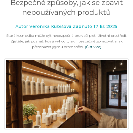
Bezpečné způsoby, jak se zbavit
nepoužívaných produktů
Autor Veronika Kubišová Zapnuto 17 lis 2025
Stará kosmetika může být nebezpečná pro vaši pleť i životní prostředí.
Zjistěte, jak poznat, kdy ji vyhodit, jak ji bezpečně zpracovat a jak
předcházet jejímu hromadění.
(Číst více)