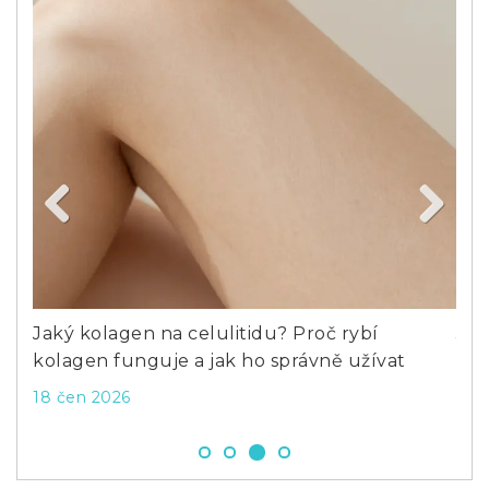
Previous
Next
Jaký kolagen na celulitidu? Proč rybí
Jak
kolagen funguje a jak ho správně užívat
kte
18 čen 2026
8 ú