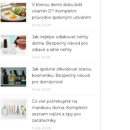
V kterou denní dobu brát
vitamín D? Kompletní
průvodce správným užíváním
6 srp 2026
Jak nejlépe odlakovat nehty
doma: Bezpečný návod pro
zdravé a silné nehty
1 srp 2026
Jak správně zlikvidovat starou
kosmetiku: Bezpečný návod
pro domácnost
5 srp 2026
Co vše potřebujete na
manikúru doma: Kompletní
seznam náčiní a tipy pro
začátečníky
3 srp 2026