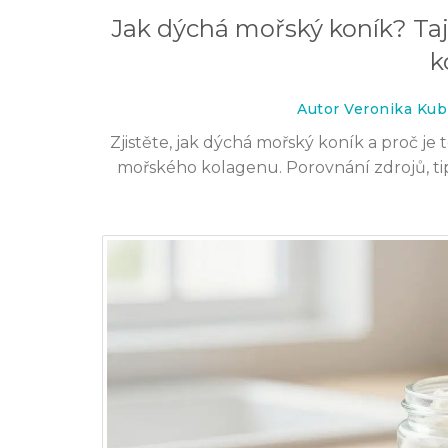
3 čen 2026
Jak dýchá mořský koník? Taj
k
Autor Veronika Kub
Zjistěte, jak dýchá mořský koník a proč je
mořského kolagenu. Porovnání zdrojů, tipy