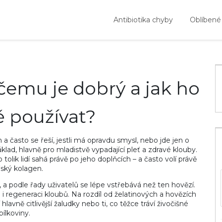
Antibiotika chyby
Oblíbené
čemu je dobrý a jak ho
ě používat?
často se řeší, jestli má opravdu smysl, nebo jde jen o
lad, hlavně pro mladistvě vypadající pleť a zdravé klouby.
 tolik lidí sahá právě po jeho doplňcích – a často volí právě
ský kolagen.
 a podle řady uživatelů se lépe vstřebává než ten hovězí.
i regeneraci kloubů. Na rozdíl od želatinových a hovězích
hlavně citlivější žaludky nebo ti, co těžce tráví živočišné
bílkoviny.