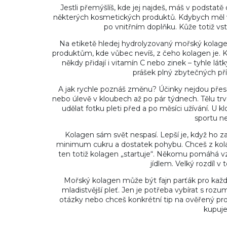
Jestli přemýšlíš, kde jej najdeš, máš v podstatě
některých kosmetických produktů. Kdybych měl vyb
po vnitřním doplňku. Kůže totiž v
Na etiketě hledej hydrolyzovaný mořský kolagen.
produktům, kde vůbec nevíš, z čeho kolagen je. Kv
někdy přidají i vitamín C nebo zinek – tyhle lát
prášek plný zbytečných př
A jak rychle poznáš změnu? Účinky nejdou přes noc
nebo úlevě v kloubech až po pár týdnech. Tělu tr
udělat fotku pleti před a po měsíci užívání. U 
sportu ne
Kolagen sám svět nespasí. Lepší je, když ho z
minimum cukru a dostatek pohybu. Chceš z kolag
ten totiž kolagen „startuje“. Někomu pomáhá vzí
jídlem. Velký rozdíl v 
Mořský kolagen může být fajn parťák pro každ
mladistvější pleť. Jen je potřeba vybírat s ro
otázky nebo chceš konkrétní tip na ověřený prod
kupuješ