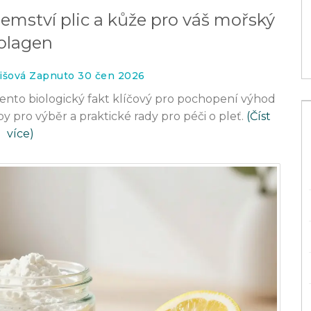
směsi
emství plic a kůže pro váš mořský
27 led 2026
olagen
išová Zapnuto 30 čen 2026
 tento biologický fakt klíčový pro pochopení výhod
 pro výběr a praktické rady pro péči o pleť.
(Číst
více)