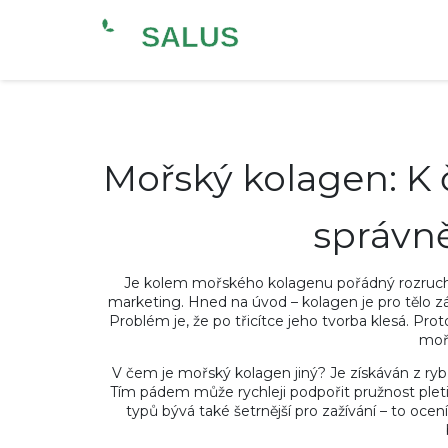
Mořský kolagen: K 
správn
Je kolem mořského kolagenu pořádný rozruch a 
marketing. Hned na úvod – kolagen je pro tělo zák
Problém je, že po třicítce jeho tvorba klesá. Proto
moř
V čem je mořský kolagen jiný? Je získáván z ryb,
Tím pádem může rychleji podpořit pružnost pleti 
typů bývá také šetrnější pro zažívání – to ocení 