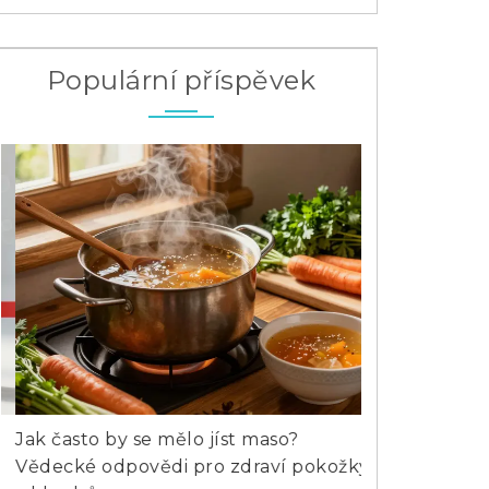
Populární příspěvek
Jak často by se mělo jíst maso?
Jak vybrat nej
Vědecké odpovědi pro zdraví pokožky
tipy a nejčast