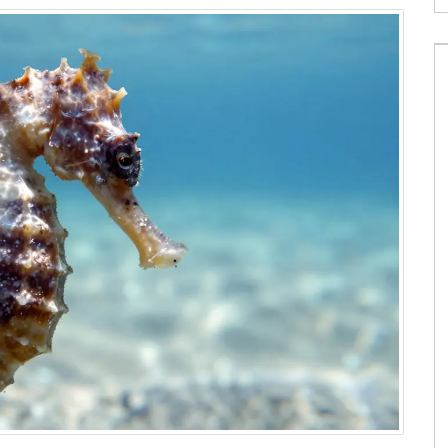
činná technika
Které vitamíny nelze kombinovat?
Správné kombinace a nebezpečné