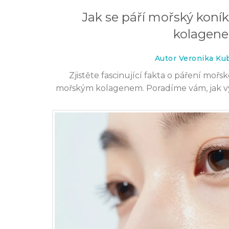
Jak se páří mořský koník
kolagen
Autor Veronika Ku
Zjistěte fascinující fakta o páření mořs
mořským kolagenem. Poradíme vám, jak vyb