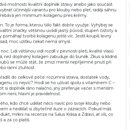
 dvě možnosti: kvalitní doplněk stravy anebo jako součást
rat účinnější variantu pro klouby nebo pleť, raději sáhnu
střebává jen minimum kolagenu přes krémy.
 To je forma, kterou tělo fakt dobře využije. Vyhýbej se
alitní značky většinou uvádí jasný původ, stupeň čistoty a
ky pomáhají tvorbě kolagenu ještě víc. Jestli koupíš levný
ísad, moc užitku čekat nemá smysl.
. Lidi většinou vidí rozdíl v pevnosti pleti, kvalitě vlasů
vá, než doplněný kolagen zabuduje do buněk. Zkus si klidně
kloubů se může stát, že zmizí menší nepříjemné pnutí při
bo ranní ztuhlost.
ařadíš do celkové péče: rozumná strava, dostatek vody,
enu co nejvíc? Hodí se ho užívat spolu s vitamínem C –
t si doplněk ráno nalačno, jiný preferuje večer s menším
tom není, hlavní je pravidelnost.
ého, kdo chce udělat něco navíc pro svoje klouby nebo
zumem a nedělat si zbytečné iluze o zázracích. Pokud máš
ukt, mrkni na recenze na Salus Krása a Zdraví, ať víš, co
 a za co platíš.