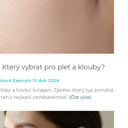
 Který vybrat pro pleť a klouby?
išová Zapnuto 13 dub 2026
ský a hovězí kolagen. Zjistěte, který typ pomáhá
ten s nejlepší vstřebatelností.
(Číst více)