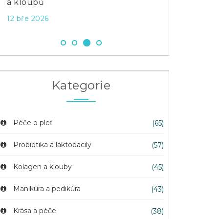
a kloubů
13 kvě 2025
12 bře 2026
Kategorie
Péče o pleť
(65)
Probiotika a laktobacily
(57)
Kolagen a klouby
(45)
Manikúra a pedikúra
(43)
Krása a péče
(38)