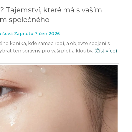
? Tajemství, které má s vaším
em společného
bišová Zapnuto 7 čen 2026
kého koníka, kde samec rodí, a objevte spojení s
rat ten správný pro vaši pleť a klouby.
(Číst více)