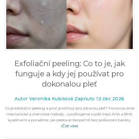
Exfoliační peeling: Co to je, jak
funguje a kdy jej používat pro
dokonalou pleť
Autor Veronika Kubišová Zapnuto 12 čec 2026
Co je exfoliační peeling a proč je klíčový pro zdravou pleť? Porovnáváme
mechanické a chemické metody, vysvětlujeme rozdíl mezi AHA a BHA
kyselinami a poradíme, jak peelovat bezpečně bez poškození bariéry.
(Číst více)