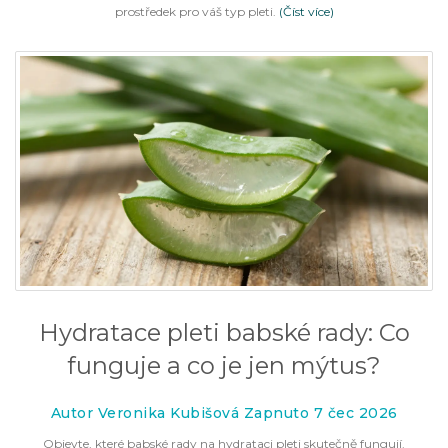
prostředek pro váš typ pleti.
(Číst více)
Hydratace pleti babské rady: Co
funguje a co je jen mýtus?
Autor Veronika Kubišová Zapnuto 7 čec 2026
Objevte, které babské rady na hydrataci pleti skutečně fungují.