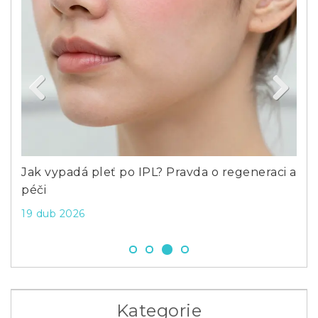
Previous
Next
cká
Jak vypadá pleť po IPL? Pravda o regeneraci a
Co 
péči
rol
19 dub 2026
27 
Kategorie