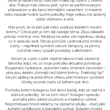
večer je ideální smýt všechen make-up i prach z celého
dne. Pokud máš citlivou pleť, vyhni se parfémovaným
přípravkům a dej šanci šetrnějším variantám. U mastné
nebo naopak hodně suché pokožky hraje velkou roli správný
výběr cleanseru a séra.
Máš pocit, že tě pleť pálí nebo svědí po každém novém
krému? Citlivá pleť je čím dál častější téma. Zkus základní
princip: méně je více. Nedávej na sebe vše najednou, sleduj,
co ti opravdu sedí. Občas pomůže i jednoduchá změna
rutiny – například vyměnit vatové tampony za jemný
ručníček nebo vysadit produkty s alkoholem.
Sérum je v péči o pleť vlastně taková malá zázračná
lahvička, když víš, co tvoje pokožka aktuálně potřebuje.
Rozjasnění, hydratace, zpevnění nebo zmírnění červenání –
séra jsou daleko účinnější než běžné krémy. Praktický tip?
Sérum aplikuj na ještě lehce vlhkou pleť hned po vyčištění.
Účinky poznáš často už během pár dnů.
Pochyby kolem kolagenu řeší skoro každý, kdo se zajímá o
stárnutí pokožky. Je na tom něco? Kolagen opravdu
pomáhá pleti udržet pružnost a mladistvý vzhled.
Nepotřebuješ hned reklamy na zázračné pilulky – stačí jídlo
bohaté na bílkoviny a pravidelný pohyb. Kolagen můžeš