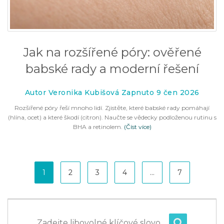
Jak na rozšířené póry: ověřené
babské rady a moderní řešení
Autor Veronika Kubišová Zapnuto 9 čen 2026
Rozšířené póry řeší mnoho lidí. Zjistěte, které babské rady pomáhají
(hlína, ocet) a které škodí (citron). Naučte se vědecky podloženou rutinu s
BHA a retinolem.
(Číst více)
1
2
3
4
…
7
Zadejte libovolné klíčové slovo