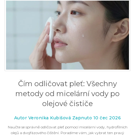
Čím odličovat pleť: Všechny
metody od micelární vody po
olejové čističe
Autor Veronika Kubišová Zapnuto 10 čec 2026
Naučte se správně odličovat pleť pomocí micelární vody, hydrofilních
olejů a dvojfázového čištění. Poradíme vám, jak vybrat ten pravý