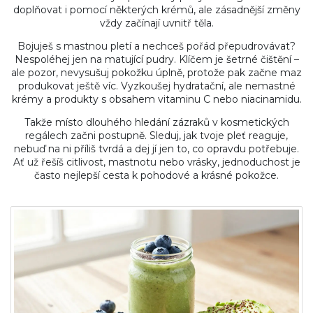
doplňovat i pomocí některých krémů, ale zásadnější změny
vždy začínají uvnitř těla.
Bojuješ s mastnou pletí a nechceš pořád přepudrovávat?
Nespoléhej jen na matující pudry. Klíčem je šetrné čištění –
ale pozor, nevysušuj pokožku úplně, protože pak začne maz
produkovat ještě víc. Vyzkoušej hydratační, ale nemastné
krémy a produkty s obsahem vitaminu C nebo niacinamidu.
Takže místo dlouhého hledání zázraků v kosmetických
regálech začni postupně. Sleduj, jak tvoje pleť reaguje,
nebuď na ni příliš tvrdá a dej jí jen to, co opravdu potřebuje.
Ať už řešíš citlivost, mastnotu nebo vrásky, jednoduchost je
často nejlepší cesta k pohodové a krásné pokožce.