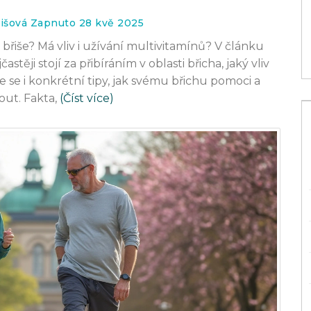
od greenwashingu
išová Zapnuto 28 kvě 2025
3 kvě 2026
břiše? Má vliv i užívání multivitamínů? V článku
těji stojí za přibíráním v oblasti břicha, jaký vliv
íte se i konkrétní tipy, jak svému břichu pomoci a
ut. Fakta,
(Číst více)