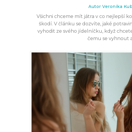
Autor Veronika Ku
Všichni chceme mít játra v co nejlepší k
škodí. V článku se dozvíte, jaké potrav
vyhodit ze svého jídelníčku, když chcete
čemu se vyhnout a