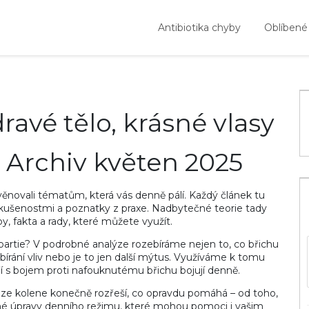
Antibiotika chyby
Oblíbené
dravé tělo, krásné vlasy
: Archiv květen 2025
věnovali tématům, která vás denně pálí. Každý článek tu
kušenostmi a poznatky z praxe. Nadbytečné teorie tady
py, fakta a rady, které můžete využít.
é partie? V podrobné analýze rozebíráme nejen to, co břichu
přibírání vliv nebo je to jen další mýtus. Využíváme k tomu
eří s bojem proti nafouknutému břichu bojují denně.
tróze kolene konečně rozřeší, co opravdu pomáhá – od toho,
hé úpravy denního režimu, které mohou pomoci i vašim