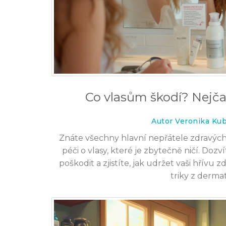
Co vlasům škodí? Nejčas
Autor Veronika Ku
Znáte všechny hlavní nepřátele zdravých 
péči o vlasy, které je zbytečně ničí. Doz
poškodit a zjistíte, jak udržet vaši hřívu 
triky z derma