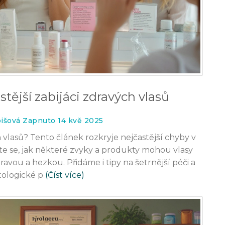
tější zabijáci zdravých vlasů
bišová Zapnuto 14 kvě 2025
vlasů? Tento článek rozkryje nejčastější chyby v
víte se, jak některé zvyky a produkty mohou vlasy
zdravou a hezkou. Přidáme i tipy na šetrnější péči a
tologické p
(Číst více)