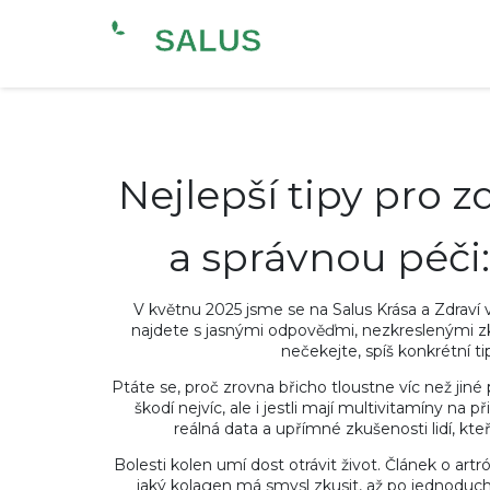
Nejlepší tipy pro z
a správnou péči
V květnu 2025 jsme se na Salus Krása a Zdraví 
najdete s jasnými odpověďmi, nezkreslenými z
nečekejte, spíš konkrétní ti
Ptáte se, proč zrovna břicho tloustne víc než jin
škodí nejvíc, ale i jestli mají multivitamíny na 
reálná data a upřímné zkušenosti lidí, kt
Bolesti kolen umí dost otrávit život. Článek o ar
jaký kolagen má smysl zkusit, až po jednoduc