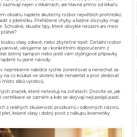
 zaznívají nejen v lékárnách, ale hlavně přímo od lékařů.
ém obsahu najdete skutečný rozbor největších prohřešků
adit z jídelníčku. Přehlížené chyby a běžné zlozvyky mají
e. Schválně, zkusíte tipy, které obvykle nezazní ani mezi
přáteli?
tli budou vlasy zdravé, nebo zbytečně trpět. Detailní rozbor
vyvarovat, věnujeme se i konkrétním doporučením z
bírat šetrný šampon nebo jestli vám stylingové přípravky
 najdete tu jasné návody.
se v nepřeberné nabídce rychle zorientovat a nenechat se
y na co koukat ve složení, kde nenaletět a proč sledovat
 místo slibů výrobců.
ch značek, které netestují na zvířatech. Dozvíte se, jak
certifikace se zaměřit a kde se skrývají nejčastější pasti.
ných z reálných zkušeností, průzkumů i odborných názorů.
 pleť, krásné vlasy i dobrý pocit z nákupu kosmetiky.