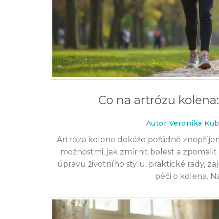
Co na artrózu kolena:
Autor Veronika Kub
Artróza kolene dokáže pořádně znepříjemni
možnostmi, jak zmírnit bolest a zpomali
úpravu životního stylu, praktické rady, 
péči o kolena. Na