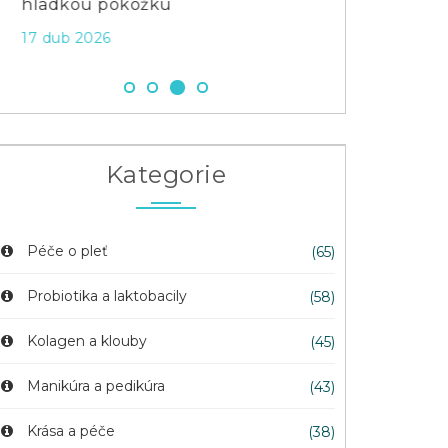
hladkou pokožku
14 srp 2024
17 dub 2026
Kategorie
Péče o pleť
(65)
Probiotika a laktobacily
(58)
Kolagen a klouby
(45)
Manikúra a pedikúra
(43)
Krása a péče
(38)