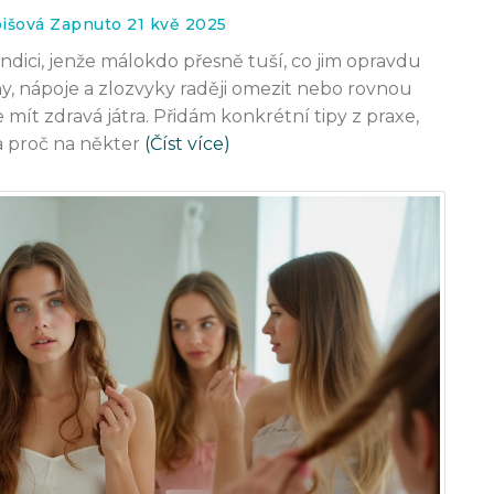
bišová Zapnuto 21 kvě 2025
ondici, jenže málokdo přesně tuší, co jim opravdu
iny, nápoje a zlozvyky raději omezit nebo rovnou
 mít zdravá játra. Přidám konkrétní tipy z praxe,
 proč na někter
(Číst více)