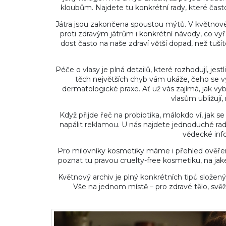
kloubům. Najdete tu konkrétní rady, které často
Játra jsou zakončena spoustou mýtů. V květnov
proti zdravým játrům i konkrétní návody, co vyř
dost často na naše zdraví větší dopad, než tušít
Péče o vlasy je plná detailů, které rozhodují, jes
těch největších chyb vám ukáže, čeho se 
dermatologické praxe. Ať už vás zajímá, jak vy
vlasům ubližují,
Když přijde řeč na probiotika, málokdo ví, jak 
napálit reklamou. U nás najdete jednoduché rad
vědecké info
Pro milovníky kosmetiky máme i přehled ověřený
poznat tu pravou cruelty-free kosmetiku, na jaké 
Květnový archiv je plný konkrétních tipů slože
Vše na jednom místě – pro zdravé tělo, svěží