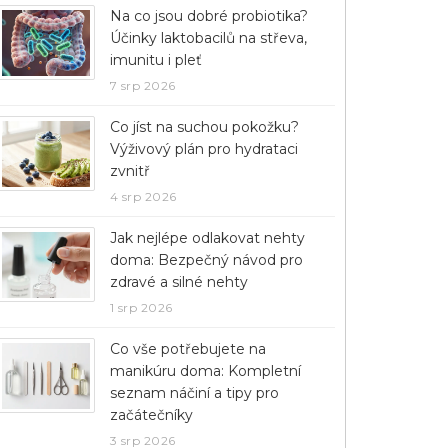
Na co jsou dobré probiotika?
Účinky laktobacilů na střeva,
imunitu i pleť
7 srp 2026
Co jíst na suchou pokožku?
Výživový plán pro hydrataci
zvnitř
4 srp 2026
Jak nejlépe odlakovat nehty
doma: Bezpečný návod pro
zdravé a silné nehty
1 srp 2026
Co vše potřebujete na
manikúru doma: Kompletní
seznam náčiní a tipy pro
začátečníky
3 srp 2026