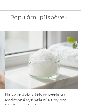
Populární příspěvek
Na co je dobrý tělový peeling?
Jak poznat že
Podrobné vysvětlení a tipy pro
a varovné sig