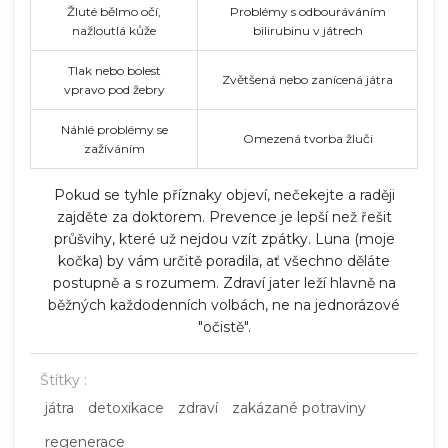
Žluté bělmo očí,
Problémy s odbouráváním
nažloutlá kůže
bilirubinu v játrech
Tlak nebo bolest
Zvětšená nebo zanícená játra
vpravo pod žebry
Náhlé problémy se
Omezená tvorba žluči
zažíváním
Pokud se tyhle příznaky objeví, nečekejte a raději
zajděte za doktorem. Prevence je lepší než řešit
průšvihy, které už nejdou vzít zpátky. Luna (moje
kočka) by vám určitě poradila, ať všechno děláte
postupně a s rozumem. Zdraví jater leží hlavně na
běžných každodenních volbách, ne na jednorázové
"očistě".
Štítky :
játra
detoxikace
zdraví
zakázané potraviny
regenerace