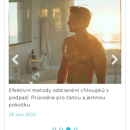
Previous
Next
u
Efektivní metody odstranění chloupků v
Co 
podpaží: Průvodce pro čistou a jemnou
kte
pokožku
15 
28 úno 2024