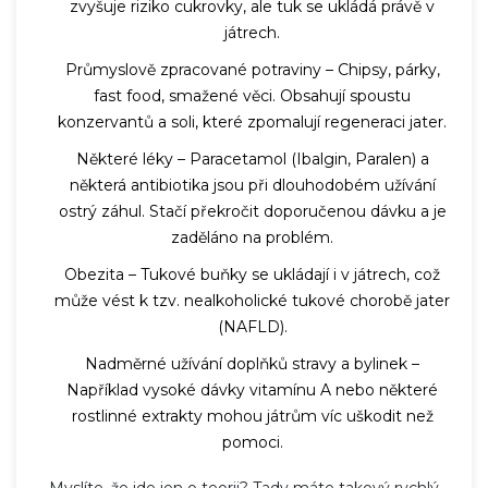
zvyšuje riziko cukrovky, ale tuk se ukládá právě v
játrech.
Průmyslově zpracované potraviny – Chipsy, párky,
fast food, smažené věci. Obsahují spoustu
konzervantů a soli, které zpomalují regeneraci jater.
Některé léky – Paracetamol (Ibalgin, Paralen) a
některá antibiotika jsou při dlouhodobém užívání
ostrý záhul. Stačí překročit doporučenou dávku a je
zaděláno na problém.
Obezita – Tukové buňky se ukládají i v játrech, což
může vést k tzv. nealkoholické tukové chorobě jater
(NAFLD).
Nadměrné užívání doplňků stravy a bylinek –
Například vysoké dávky vitamínu A nebo některé
rostlinné extrakty mohou játrům víc uškodit než
pomoci.
Myslíte, že jde jen o teorii? Tady máte takový rychlý