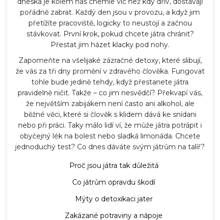
dneska je kolem nás chemie víc než kdy dřív, dostávají
pořádně zabrat. Každý den jsou v provozu, a když jim
přetížíte pracoviště, logicky to neustojí a začnou
stávkovat. První krok, pokud chcete játra chránit?
Přestat jim házet klacky pod nohy.
Zapomeňte na všelijaké zázračné detoxy, které slibují,
že vás za tři dny promění v zdravého člověka. Fungovat
tohle bude jedině tehdy, když přestanete játra
pravidelně ničit. Takže – co jim nesvědčí? Překvapí vás,
že největším zabijákem není často ani alkohol, ale
běžné věci, které si člověk s klidem dává ke snídani
nebo při práci. Taky málo lidí ví, že může játra potrápit i
obyčejný lék na bolest nebo sladká limonáda. Chcete
jednoduchý test? Co dnes dáváte svým játrům na talíř?
Proč jsou játra tak důležitá
Co játrům opravdu škodí
Mýty o detoxikaci jater
Zakázané potraviny a nápoje