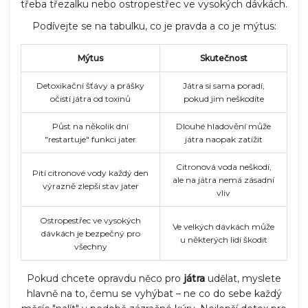
třeba třezalku nebo ostropestřec ve vysokých dávkách.
Podívejte se na tabulku, co je pravda a co je mýtus:
Mýtus
Skutečnost
Detoxikační šťávy a prášky
Játra si sama poradí,
očistí játra od toxinů
pokud jim neškodíte
Půst na několik dní
Dlouhé hladovění může
"restartuje" funkci jater
játra naopak zatížit
Citronová voda neškodí,
Pití citronové vody každý den
ale na játra nemá zásadní
výrazně zlepší stav jater
vliv
Ostropestřec ve vysokých
Ve velkých dávkách může
dávkách je bezpečný pro
u některých lidí škodit
všechny
Pokud chcete opravdu něco pro
játra
udělat, myslete
hlavně na to, čemu se vyhýbat – ne co do sebe každý