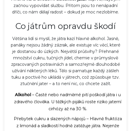
začnou vypovídat službu. Přitom jsou to nenápadní
dříči, co nám dělají radost – dokud je moc nezlobíme.
Co játrům opravdu škodí
Většina lidí si myslí, že játra kazí hlavně alkohol. Jasně,
panáky nejsou žádný zázrak, ale existuje víc věcí, které
je dostanou do úzkých. Největší průšvihy? Přehnané
množství cukru, tučných jídel, chemie v průmyslově
zpracovaných potravinách a samozřejmě dlouhodobé
užívání některých léků. Tělo si pamatuje každý zášleh
tuku a poctivě ho ukládá v játrech, což způsobuje tzv.
ztučnění jater – a to není nic, co chcete zažít.
Alkohol
– Časté nebo nadměrné pití poškodí játra i u
zdravého člověka. U těžkých pijáků roste riziko jaterní
cirhózy až na 30 %.
Přebytek cukru a slazených nápojů – Hlavně fruktóza
z limonád a sladkostí hodně zatěžuje játra. Nejenže