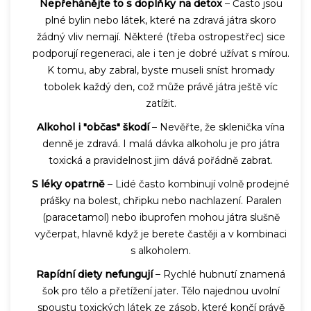
Nepřehánějte to s doplňky na detox
– Často jsou
plné bylin nebo látek, které na zdravá játra skoro
žádný vliv nemají. Některé (třeba ostropestřec) sice
podporují regeneraci, ale i ten je dobré užívat s mírou.
K tomu, aby zabral, byste museli sníst hromady
tobolek každý den, což může právě játra ještě víc
zatížit.
Alkohol i "občas" škodí
– Nevěřte, že sklenička vína
denně je zdravá. I malá dávka alkoholu je pro játra
toxická a pravidelnost jim dává pořádně zabrat.
S léky opatrně
– Lidé často kombinují volně prodejné
prášky na bolest, chřipku nebo nachlazení. Paralen
(paracetamol) nebo ibuprofen mohou játra slušně
vyčerpat, hlavně když je berete častěji a v kombinaci
s alkoholem.
Rapídní diety nefungují
– Rychlé hubnutí znamená
šok pro tělo a přetížení jater. Tělo najednou uvolní
spoustu toxických látek ze zásob, které končí právě