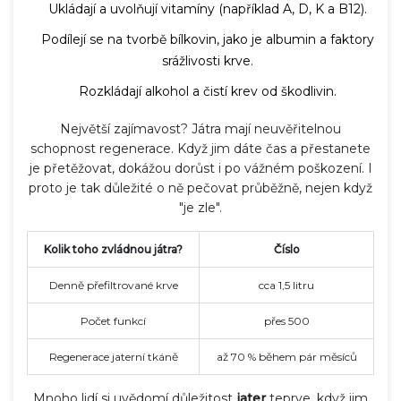
Ukládají a uvolňují vitamíny (například A, D, K a B12).
Podílejí se na tvorbě bílkovin, jako je albumin a faktory
srážlivosti krve.
Rozkládají alkohol a čistí krev od škodlivin.
Největší zajímavost? Játra mají neuvěřitelnou
schopnost regenerace. Když jim dáte čas a přestanete
je přetěžovat, dokážou dorůst i po vážném poškození. I
proto je tak důležité o ně pečovat průběžně, nejen když
"je zle".
Kolik toho zvládnou játra?
Číslo
Denně přefiltrované krve
cca 1,5 litru
Počet funkcí
přes 500
Regenerace jaterní tkáně
až 70 % během pár měsíců
Mnoho lidí si uvědomí důležitost
jater
teprve, když jim