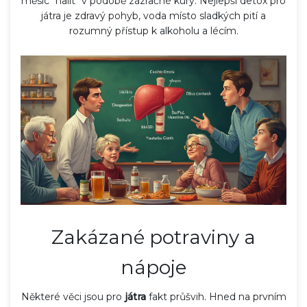
měsíc "nalít" v podobě zázračné kúry. Nejlepší detox pro
játra je zdravý pohyb, voda místo sladkých pití a
rozumný přístup k alkoholu a lécím.
Zakázané potraviny a
nápoje
Některé věci jsou pro
játra
fakt průšvih. Hned na prvním