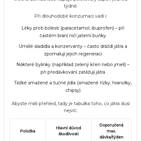
týdně.
Při dlouhodobé konzumaci vadí i:
Léky proti bolesti (paracetamol, ibuprofen) – při
častém braní ničí jaterní buňky
Umělé sladidla a konzervanty – často dráždí játra a
zpomalují jejich regeneraci
Některé bylinky (například zelený křen nebo jmelí) –
při předávkování zatěžují játra
Těžké smažené a tučné jídla (smažené řízky, hranolky,
chipsy)
Abyste měli přehled, tady je tabulka toho, co játra dusí
nejvíc:
Doporučená
Hlavní důvod
Položka
max.
škodlivosti
dávka/týden