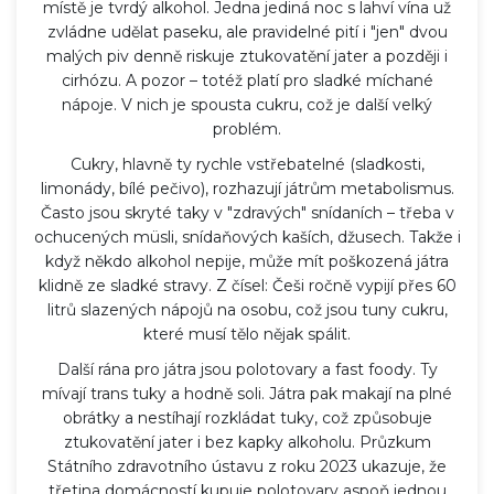
místě je tvrdý alkohol. Jedna jediná noc s lahví vína už
zvládne udělat paseku, ale pravidelné pití i "jen" dvou
malých piv denně riskuje ztukovatění jater a později i
cirhózu. A pozor – totéž platí pro sladké míchané
nápoje. V nich je spousta cukru, což je další velký
problém.
Cukry, hlavně ty rychle vstřebatelné (sladkosti,
limonády, bílé pečivo), rozhazují játrům metabolismus.
Často jsou skryté taky v "zdravých" snídaních – třeba v
ochucených müsli, snídaňových kaších, džusech. Takže i
když někdo alkohol nepije, může mít poškozená játra
klidně ze sladké stravy. Z čísel: Češi ročně vypijí přes 60
litrů slazených nápojů na osobu, což jsou tuny cukru,
které musí tělo nějak spálit.
Další rána pro játra jsou polotovary a fast foody. Ty
mívají trans tuky a hodně soli. Játra pak makají na plné
obrátky a nestíhají rozkládat tuky, což způsobuje
ztukovatění jater i bez kapky alkoholu. Průzkum
Státního zdravotního ústavu z roku 2023 ukazuje, že
třetina domácností kupuje polotovary aspoň jednou