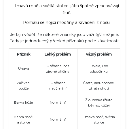
Tmavá moč a světlá stolice: játra špatně zpracovávají
žluč.
Pomalu se hojící modřiny a krvácení z nosu.
Je fajn vědět, že některé známky jsou vážnější než jiné.
Tady je jednoduchý přehled příznaků podle závažnosti:
Příznak
Lehký problém
Vážný problém
Občasná, bez
Trvalá, i po
Únava
zjevné příčiny
odpočinku
Zažívací
Občasné
Časté, dlouhodobé,
potíže
nadýmání
ztráta chuti
Žloutenka (žluté
Barva kůže
Normální
bělmo, kůže)
Barva moči
Tmavá moč, světlá
Normální
a stolice
stolice