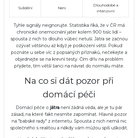
Dlouhodobé a
Svědění
Není
intenzivní
Tyhle signály neignorujte. Statistika říká, že v ČR má
chronické onemocnění jater kolem 900 tisíc lidí –
spousta z nich to dlouho vůbec netuší. Játra se začnou
ozývat většinou až když je poškození větší. Pokud
poznáte u sebe víc z popsaných příznaků, nečekejte a
objednejte se na krevní testy. Čím dřív na problém
přijdete, tím větší šanci na návrat do normálu máte.
Na co si dát pozor při
domácí péči
Domácí péče o
játra
není žádná věda, ale je tu pár
zásad, na které fakt nesmíte zapomínat. Hlavně pozor
na "babské rady" z internetu. Spousta z nich nemá nic
společného s realitou a někdy vám můžou spíš uškodit.