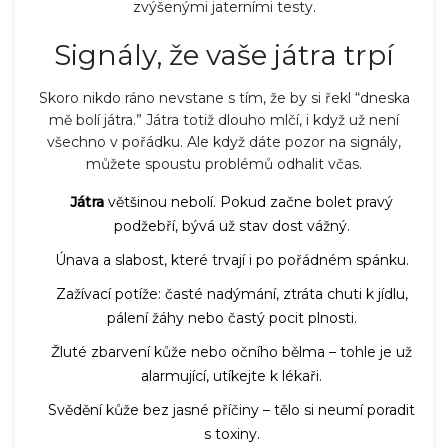
zvýšenými jaterními testy.
Signály, že vaše játra trpí
Skoro nikdo ráno nevstane s tím, že by si řekl “dneska
mě bolí játra.” Játra totiž dlouho mlčí, i když už není
všechno v pořádku. Ale když dáte pozor na signály,
můžete spoustu problémů odhalit včas.
Játra
většinou nebolí. Pokud začne bolet pravý
podžebří, bývá už stav dost vážný.
Únava a slabost, které trvají i po pořádném spánku.
Zažívací potíže: časté nadýmání, ztráta chuti k jídlu,
pálení žáhy nebo častý pocit plnosti.
Žluté zbarvení kůže nebo očního bělma – tohle je už
alarmující, utíkejte k lékaři.
Svědění kůže bez jasné příčiny – tělo si neumí poradit
s toxiny.