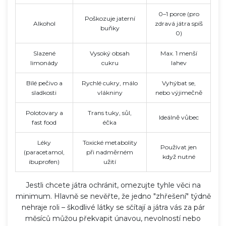
0–1 porce (pro
Poškozuje jaterní
Alkohol
zdravá játra spíš
buňky
0)
Slazené
Vysoký obsah
Max. 1 menší
limonády
cukru
lahev
Bílé pečivo a
Rychlé cukry, málo
Vyhýbat se,
sladkosti
vlákniny
nebo výjimečně
Polotovary a
Trans tuky, sůl,
Ideálně vůbec
fast food
éčka
Léky
Toxické metabolity
Používat jen
(paracetamol,
při nadměrném
když nutné
ibuprofen)
užití
Jestli chcete játra ochránit, omezujte tyhle věci na
minimum. Hlavně se nevěřte, že jedno "zhřešení" týdně
nehraje roli – škodlivé látky se sčítají a játra vás za pár
měsíců můžou překvapit únavou, nevolností nebo