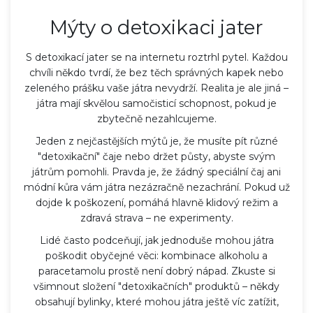
Mýty o detoxikaci jater
S detoxikací jater se na internetu roztrhl pytel. Každou
chvíli někdo tvrdí, že bez těch správných kapek nebo
zeleného prášku vaše játra nevydrží. Realita je ale jiná –
játra mají skvělou samočisticí schopnost, pokud je
zbytečně nezahlcujeme.
Jeden z nejčastějších mýtů je, že musíte pít různé
"detoxikační" čaje nebo držet půsty, abyste svým
játrům pomohli. Pravda je, že žádný speciální čaj ani
módní kůra vám játra nezázračně nezachrání. Pokud už
dojde k poškození, pomáhá hlavně klidový režim a
zdravá strava – ne experimenty.
Lidé často podceňují, jak jednoduše mohou játra
poškodit obyčejné věci: kombinace alkoholu a
paracetamolu prostě není dobrý nápad. Zkuste si
všimnout složení "detoxikačních" produktů – někdy
obsahují bylinky, které mohou játra ještě víc zatížit,