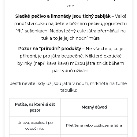
zde.
Sladké pečivo a limonády jsou tichý zabiják
– Velké
množství cukru najdete v běžném pečivu, jogurtech i
"fit" sušenkách. Nadbytečný cukr játra přeměňují na
tuk a to je jejich noční můra.
Pozor na "přírodní" produkty
– Ne všechno, co je
přírodní, je pro játra bezpečné. Některé exotické
bylinky (např. kava kava) můžou játra zničit během
pár týdnů užívání.
Jestli nevíte, kdy už jsou játra v nouzi, mrkněte na tuhle
tabulku:
Potíže, na které si dát
Možný důvod
pozor
Únava, ospalost i po
Přetížená nebo poškozená játra
odpočinku