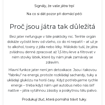
Signály, že vaše játra trpí
Na co si dát pozor při domácí péči
Proč jsou játra tak důležitá
Bez jater nefunguje v těle prakticky nic. Tenhle orgán
dokáže vyčistit krev od všeho, co do ní nepatří – ať už je
to alkohol, toxiny z jídla nebo léky. Málokdo tuší, že játra
zvládnou denně zpracovat až 1,5 litru krve a filtrovat v
něm stovky látek, které by nám jinak zamávaly se
zdravím.
Hlavní funkce jater není jen detoxikace. Jsou i takovou
"fabriku" na energii, protože rozkládají sacharidy, tuky a
ukládají glukózu na horší časy. Když potřebujeme rychle
energii – třeba když nám ujel autobus nebo nás šéf
naštve – játra vytáhnou zásoby a poskytnou tělu palivo.
Produkují žluč, která pomáhá trávit tuky.