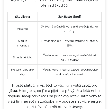
přehled škodičů:
Škodlivina
Jak často škodí
3x týdně a častěji výrazně zvyšuje riziko
Alkohol
cirhózy
Sladké
Pravidelné pití – zvyšují ztučnění jater o
limonády
55 %
Častá konzumace – negativní efekt už
Smažené jídlo
za 2–3 týdny
Nekontrolované
Předávkování jednorázové i dlouhodobé
léky
– akutní poškození
Prostě platí: čím víc těchto věcí, tím větší zátěž pro
játra
. Hlídejte si, co jíte a pijete, a při výběru léků nebo
doplňků raději mrkněte i na příbalový leták. Játra vám to
vrátí tím nejlepším způsobem – budete mít víc energie,
lepší trávení a míň otravné únavy.