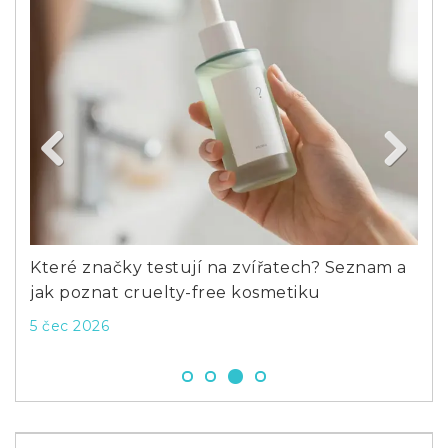
Previous
Next
Které značky testují na zvířatech? Seznam a
Co 
jak poznat cruelty-free kosmetiku
de
5 čec 2026
26 