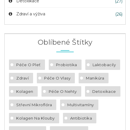
Detoxikace
(27)
Zdraví a výživa
(26)
Oblíbené Štítky
Péče O Pleť
Probiotika
Laktobacily
Zdraví
Péče O Vlasy
Manikúra
Kolagen
Péče O Nehty
Detoxikace
Střevní Mikroflóra
Multivitamíny
Kolagen Na Klouby
Antibiotika