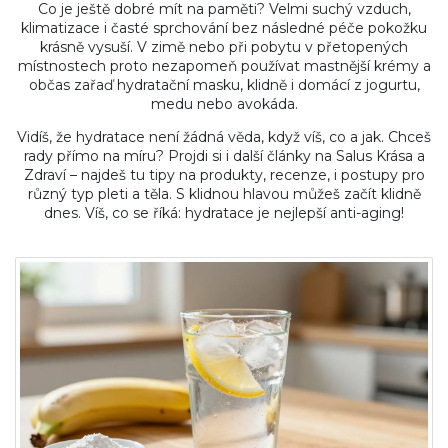
Co je ještě dobré mít na paměti? Velmi suchý vzduch,
klimatizace i časté sprchování bez následné péče pokožku
krásně vysuší. V zimě nebo při pobytu v přetopených
místnostech proto nezapomeň používat mastnější krémy a
občas zařaď hydratační masku, klidně i domácí z jogurtu,
medu nebo avokáda.
Vidíš, že hydratace není žádná věda, když víš, co a jak. Chceš
rady přímo na míru? Projdi si i další články na Salus Krása a
Zdraví – najdeš tu tipy na produkty, recenze, i postupy pro
různý typ pleti a těla. S klidnou hlavou můžeš začít klidně
dnes. Víš, co se říká: hydratace je nejlepší anti-aging!