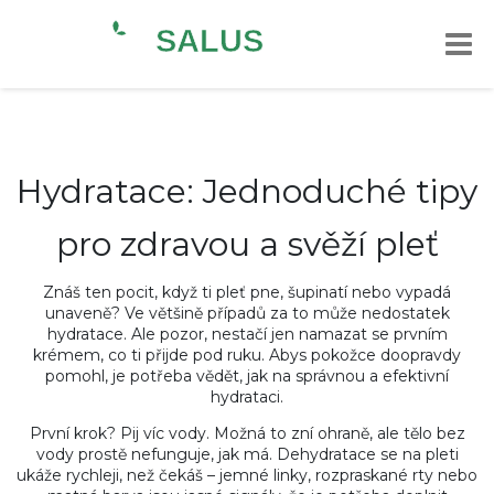
Hydratace: Jednoduché tipy
pro zdravou a svěží pleť
Znáš ten pocit, když ti pleť pne, šupinatí nebo vypadá
unaveně? Ve většině případů za to může nedostatek
hydratace. Ale pozor, nestačí jen namazat se prvním
krémem, co ti přijde pod ruku. Abys pokožce doopravdy
pomohl, je potřeba vědět, jak na správnou a efektivní
hydrataci.
První krok? Pij víc vody. Možná to zní ohraně, ale tělo bez
vody prostě nefunguje, jak má. Dehydratace se na pleti
ukáže rychleji, než čekáš – jemné linky, rozpraskané rty nebo