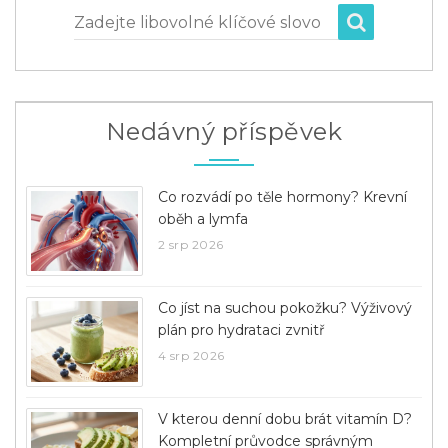
Zadejte libovolné klíčové slovo
Nedávný příspěvek
Co rozvádí po těle hormony? Krevní
oběh a lymfa
2 srp 2026
Co jíst na suchou pokožku? Výživový
plán pro hydrataci zvnitř
4 srp 2026
V kterou denní dobu brát vitamín D?
Kompletní průvodce správným