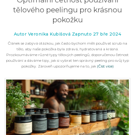
tělového peelingu pro krásnou
pokožku
Autor Veronika Kubišová Zapnuto 27 bře 2024
Článek se zabývá otázkou, jak často bychom měli používat scrub na
tělo, aby naše pokožka byla zdravá, hydratovaná a krásná.
Prozkoumáváme různé typy tělových peelingů, doporučenou četnost
používání a dáváme tipy, jak si vybrat ten správný peeling pro svůj typ
pokožky. Zároveň upozorňujeme na to, jak
(Číst více)