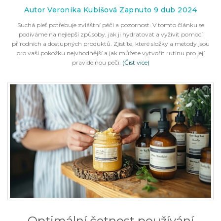
Autor Veronika Kubišová Zapnuto 9 dub 2024
Suchá pleť potřebuje zvláštní péči a pozornost. V tomto článku se
podíváme na nejlepší způsoby, jak ji hydratovat a vyživit pomocí
přírodních a dostupných produktů. Zjistíte, které složky a metody jsou
pro vaši pokožku nejvhodnější a jak můžete vytvořit rutinu pro její
pravidelnou péči.
(Číst více)
Optimální četnost používání