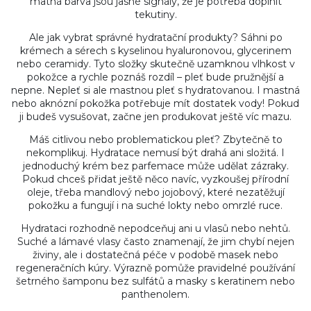
matná barva jsou jasné signály, že je potřeba doplnit
tekutiny.
Ale jak vybrat správné hydratační produkty? Sáhni po
krémech a sérech s kyselinou hyaluronovou, glycerinem
nebo ceramidy. Tyto složky skutečně uzamknou vlhkost v
pokožce a rychle poznáš rozdíl – pleť bude pružnější a
nepne. Nepleť si ale mastnou pleť s hydratovanou. I mastná
nebo aknózní pokožka potřebuje mít dostatek vody! Pokud
ji budeš vysušovat, začne jen produkovat ještě víc mazu.
Máš citlivou nebo problematickou pleť? Zbytečně to
nekomplikuj. Hydratace nemusí být drahá ani složitá. I
jednoduchý krém bez parfemace může udělat zázraky.
Pokud chceš přidat ještě něco navíc, vyzkoušej přírodní
oleje, třeba mandlový nebo jojobový, které nezatěžují
pokožku a fungují i na suché lokty nebo omrzlé ruce.
Hydrataci rozhodně nepodceňuj ani u vlasů nebo nehtů.
Suché a lámavé vlasy často znamenají, že jim chybí nejen
živiny, ale i dostatečná péče v podobě masek nebo
regeneračních kúry. Výrazně pomůže pravidelné používání
šetrného šamponu bez sulfátů a masky s keratinem nebo
panthenolem.