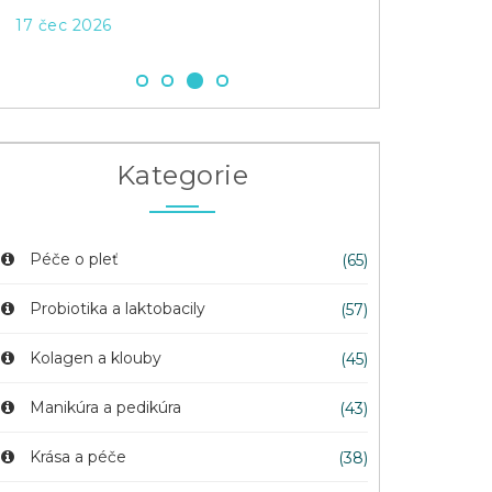
17 čec 2026
Kategorie
Péče o pleť
(65)
Probiotika a laktobacily
(57)
Kolagen a klouby
(45)
Manikúra a pedikúra
(43)
Krása a péče
(38)