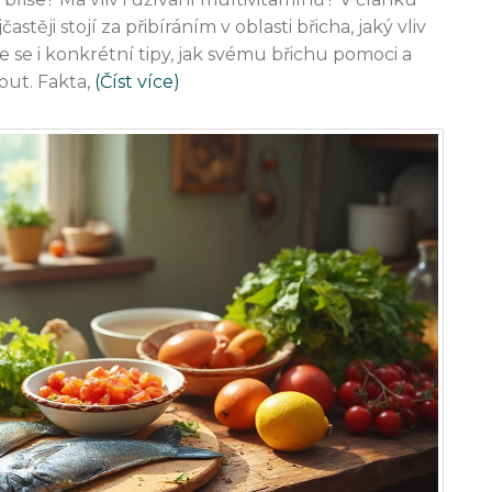
těji stojí za přibíráním v oblasti břicha, jaký vliv
íte se i konkrétní tipy, jak svému břichu pomoci a
ut. Fakta,
(Číst více)