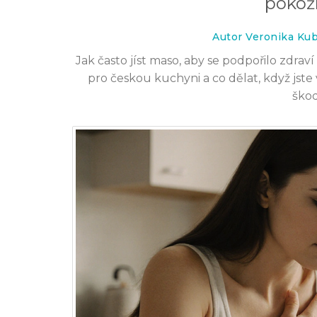
pokož
23 čec 2025
Autor Veronika Ku
Jak často jíst maso, aby se podpořilo zdra
pro českou kuchyni a co dělat, když jste
škod