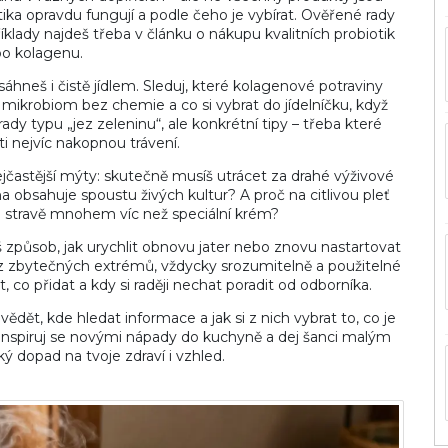
otika opravdu fungují a podle čeho je vybírat. Ověřené rady
klady najdeš třeba v článku o nákupu kvalitních probiotik
o kolagenu.
áhneš i čistě jídlem. Sleduj, které kolagenové potraviny
 mikrobiom bez chemie a co si vybrat do jídelníčku, když
ady typu „jez zeleninu“, ale konkrétní tipy – třeba které
i nejvíc nakopnou trávení.
nejčastější mýty: skutečně musíš utrácet za drahé výživové
obsahuje spoustu živých kultur? A proč na citlivou pleť
 stravě mnohem víc než speciální krém?
áš způsob, jak urychlit obnovu jater nebo znovu nastartovat
ez zbytečných extrémů, vždycky srozumitelně a použitelné
, co přidat a kdy si raději nechat poradit od odborníka.
ědět, kde hledat informace a jak si z nich vybrat to, co je
, inspiruj se novými nápady do kuchyně a dej šanci malým
ý dopad na tvoje zdraví i vzhled.