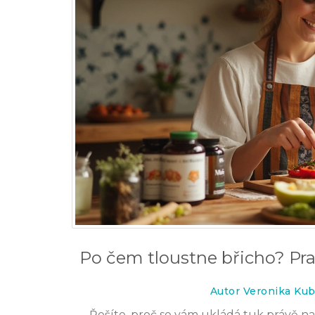
Po čem tloustne břicho? Pra
Autor Veronika Kub
Řešíte, proč se vám ukládá tuk právě na 