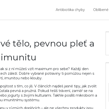
Antibiotika chyby
Oblíbené
avé tělo, pevnou pleť a
í imunitu
 a jak si z ní můžeš vzít maximum pro sebe? Každý den
stech záleží. Dobře vybrané potraviny ti pomůžou nejen s
letí, imunitou nebo klouby.
itost s tím, co jíš. V článcích najdeš jasné tipy, jak zvolit
ůstala pevná a pružná. Pokud řešíš trávení, zaměř se na
ebo jogurty s živými kulturami. Takhle posílíš mikrobiom a
u imunitnímu systému.
nu v různých doplňcích – ale ne všechny produkty jsou