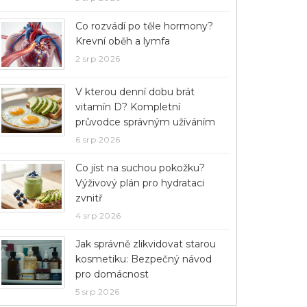
Co rozvádí po těle hormony?
Krevní oběh a lymfa
2 srp 2026
V kterou denní dobu brát
vitamín D? Kompletní
průvodce správným užíváním
6 srp 2026
Co jíst na suchou pokožku?
Výživový plán pro hydrataci
zvnitř
4 srp 2026
Jak správně zlikvidovat starou
kosmetiku: Bezpečný návod
pro domácnost
5 srp 2026