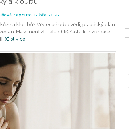
ky a kloubů
16 lis 2025
bišová Zapnuto 12 bře 2026
ví kůže a kloubů? Vědecké odpovědi, praktický plán
 vegan. Maso není zlo, ale příliš častá konzumace
í.
(Číst více)