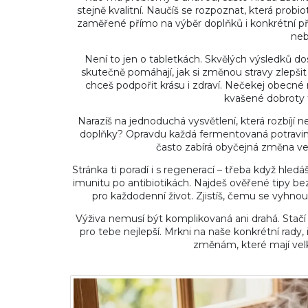
stejně kvalitní. Naučíš se rozpoznat, která probi
zaměřené přímo na výběr doplňků i konkrétní pří
neb
Není to jen o tabletkách. Skvělých výsledků dos
skutečně pomáhají, jak si změnou stravy zlepšit
chceš podpořit krásu i zdraví. Nečekej obecné r
kvašené dobroty t
Narazíš na jednoduchá vysvětlení, která rozbíjí 
doplňky? Opravdu každá fermentovaná potravina 
často zabírá obyčejná změna ve
Stránka ti poradí i s regenerací – třeba když hled
imunitu po antibiotikách. Najdeš ověřené tipy b
pro každodenní život. Zjistíš, čemu se vyhnout
Výživa nemusí být komplikovaná ani drahá. Stačí v
pro tebe nejlepší. Mrkni na naše konkrétní rady
změnám, které mají velk