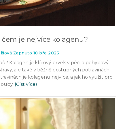
 čem je nejvíce kolagenu?
bišová Zapnuto 18 bře 2025
ubů? Kolagen je klíčový prvek v péči o pohybový
stravy, ale také v běžně dostupných potravinách.
ravinách je kolagenu nejvíce, a jak ho využít pro
louby.
(Číst více)