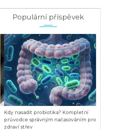
Populární příspěvek
Kdy nasadit probiotika? Kompletní
Které jídlo o
průvodce správným načasováním pro
Praktický pr
zdraví střev
4 čen 2025