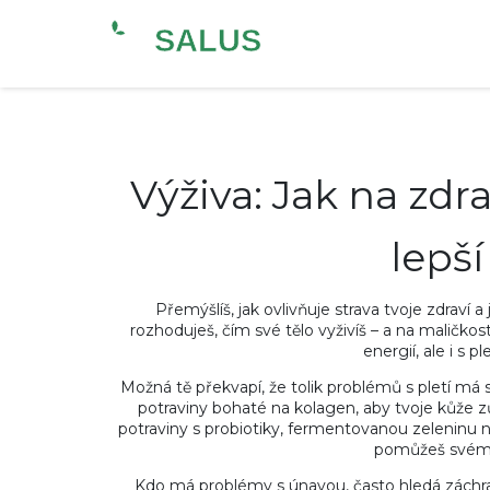
Výživa: Jak na zdr
lepš
Přemýšlíš, jak ovlivňuje strava tvoje zdraví
rozhoduješ, čím své tělo vyživíš – a na maličko
energií, ale i s p
Možná tě překvapí, že tolik problémů s pletí má spoj
potraviny bohaté na kolagen, aby tvoje kůže z
potraviny s probiotiky, fermentovanou zeleninu n
pomůžeš svém
Kdo má problémy s únavou, často hledá záchra