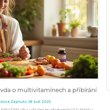
vda o multivitamínech a přibírání
išová Zapnuto 28 kvě 2025
břiše? Má vliv i užívání multivitamínů? V článku