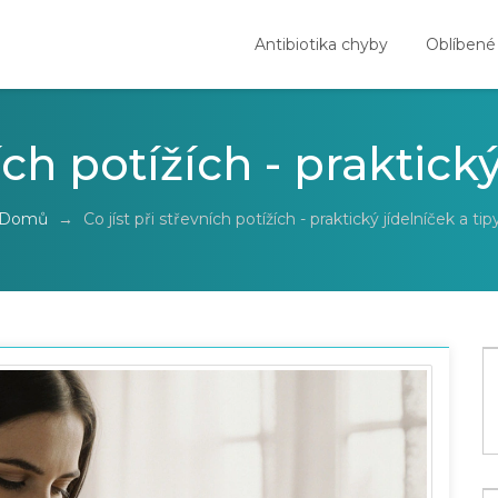
Antibiotika chyby
Oblíbené
ích potížích - praktick
Domů
→
Co jíst při střevních potížích - praktický jídelníček a tip