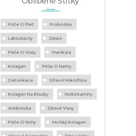
Oblíbené Štítky
Péče O Pleť
Probiotika
Laktobacily
Zdraví
Péče O Vlasy
Manikúra
Kolagen
Péče O Nehty
Detoxikace
Střevní Mikroflóra
Kolagen Na Klouby
Multivitamíny
Antibiotika
Zdravé Vlasy
Péče O Nohy
Mořský Kolagen
Vlasová Kosmetika
Zdraví Střev