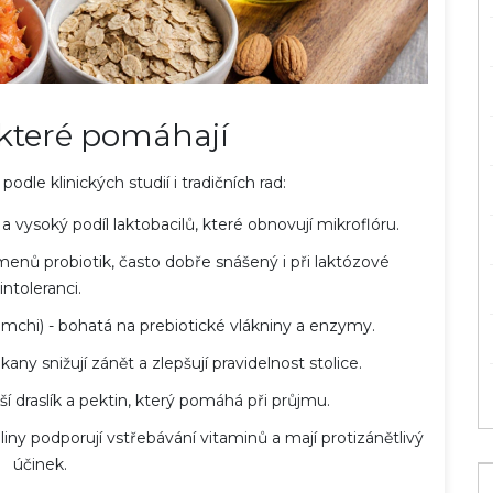
 které pomáhají
dle klinických studií i tradičních rad:
 a vysoký podíl laktobacilů, které obnovují mikroflóru.
enů probiotik, často dobře snášený i při laktózové
intoleranci.
kimchi) - bohatá na prebiotické vlákniny a enzymy.
any snižují zánět a zlepšují pravidelnost stolice.
ší draslík a pektin, který pomáhá při průjmu.
ny podporují vstřebávání vitaminů a mají protizánětlivý
účinek.