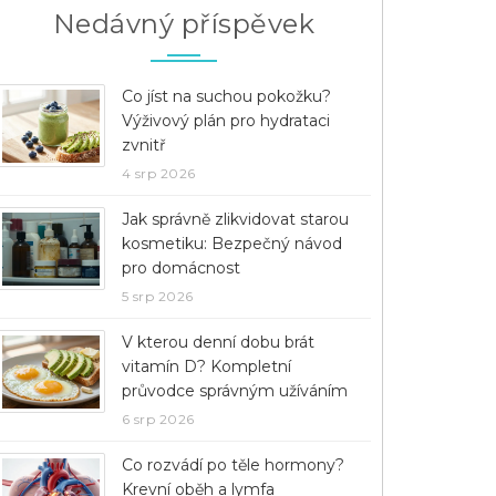
Nedávný příspěvek
Co jíst na suchou pokožku?
Výživový plán pro hydrataci
zvnitř
4 srp 2026
Jak správně zlikvidovat starou
kosmetiku: Bezpečný návod
pro domácnost
5 srp 2026
V kterou denní dobu brát
vitamín D? Kompletní
průvodce správným užíváním
6 srp 2026
Co rozvádí po těle hormony?
Krevní oběh a lymfa