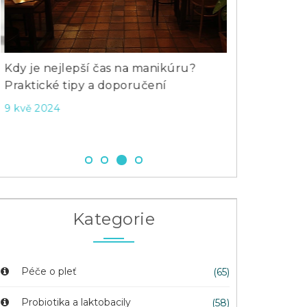
Kdy je nejlepší čas na manikúru?
Jak často užív
Praktické tipy a doporučení
2 čec 2024
9 kvě 2024
Kategorie
Péče o pleť
(65)
Probiotika a laktobacily
(58)