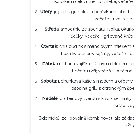
kouskem celozrnného chleba; večeře -
Úterý
: jogurt s granolou a borůvkami; oběd - s
večeře - rizoto s 
Středa
: smoothie ze špenátu, jablka, okur
čočky; večeře - grilované krůt
Čtvrtek
: chia pudink s mandlovým mlékem a 
z bazalky a cherry rajčaty; večeře - 
Pátek
: míchaná vajíčka s žitným chlebem a
hnědou rýží; večeře - pečené
Sobota
: pohanková kaše s medem a ořechy; 
losos na grilu s citronovým š
Neděle
: proteinový tvaroh s kiwi a semínky
krůta s d
Jídelníčků lze libovolně kombinovat, ale zákla
vždy