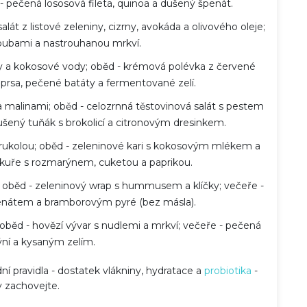
 pečená lososová fileta, quinoa a dušený špenát.
alát z listové zeleniny, cizrny, avokáda a olivového oleje;
houbami a nastrouhanou mrkví.
ky a kokosové vody; oběd - krémová polévka z červené
í prsa, pečené batáty a fermentované zelí.
malinami; oběd - celozrnná těstovinová salát s pestem
dušený tuňák s brokolicí a citronovým dresinkem.
 rukolou; oběd - zeleninové kari s kokosovým mlékem a
 kuře s rozmarýnem, cuketou a paprikou.
oběd - zeleninový wrap s hummusem a klíčky; večeře -
penátem a bramborovým pyré (bez másla).
; oběd - hovězí vývar s nudlemi a mrkví; večeře - pečená
ýní a kysaným zelím.
dní pravidla - dostatek vlákniny, hydratace a
probiotika
-
 zachovejte.