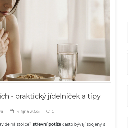
ích - praktický jídelníček a tipy
vá
14 října 2025
0
avidelná stolice?
střevní potíže
často bývají spojeny s