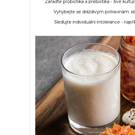
Zařaďte
probiotika
a
prebiotika
- živé kultu
Vyhýbejte se dráždivým potravinám: sil
Sledujte individuální intolerance - např
žívat probiotika pro zdraví
Jak dlouho užívat Espum
čas přestat?
21 dub 2026