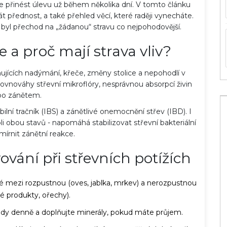
že přinést úlevu už během několika dní. V tomto článku
 přednost, a také přehled věcí, které raději vynecháte.
 byl přechod na „žádanou“ stravu co nejpohodovější.
e a proč mají strava vliv?
ících nadýmání, křeče, změny stolice a nepohodlí v
rovnováhy střevní mikroflóry, nesprávnou absorpcí živin
bo zánětem.
abilní tračník (IBS)
a
zánětlivé onemocnění střev (IBD)
. I
roli obou stavů - napomáhá stabilizovat střevní bakteriální
mírnit zánětní reakce.
ování při střevních potížích
é mezi rozpustnou (oves, jablka, mrkev) a nerozpustnou
é produkty, ořechy).
vody denně a doplňujte minerály, pokud máte průjem.