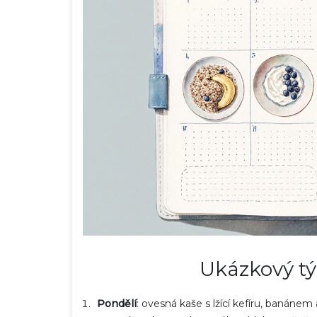
Ukázkový tý
Pondělí
: ovesná kaše s lžící kefíru, banáne