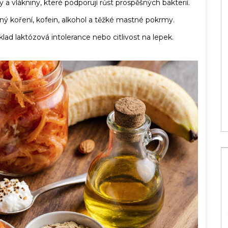
ry a vlákniny, které podporují růst prospěšných bakterií.
ný koření, kofein, alkohol a těžké mastné pokrmy.
íklad
laktózová intolerance
nebo citlivost na lepek.
isan a kdy je
Které vitamíny nelze kombinovat?
Správné kombinace a nebezpečné
směsi
27 led 2026