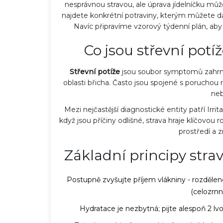
nesprávnou stravou, ale úprava jídelníčku mů
najdete konkrétní potraviny, kterým můžete dát
Navíc připravíme vzorový týdenní plán, aby
Co jsou střevní potíž
Střevní potíže
jsou soubor symptomů zahrnuj
oblasti břicha. Často jsou spojené s poruchou 
ne
Mezi nejčastější diagnostické entity patří
Irrit
když jsou příčiny odlišné, strava hraje klíčovou 
prostředí a z
Základní principy strav
Postupně zvyšujte příjem
vlákniny
- rozdělen
(celozrnn
Hydratace je nezbytná; pijte alespoň 2 l