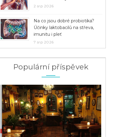
2 srp 2026
Na co jsou dobré probiotika?
Účinky laktobacilů na střeva,
imunitu i pleť
7 srp 2026
Populární příspěvek