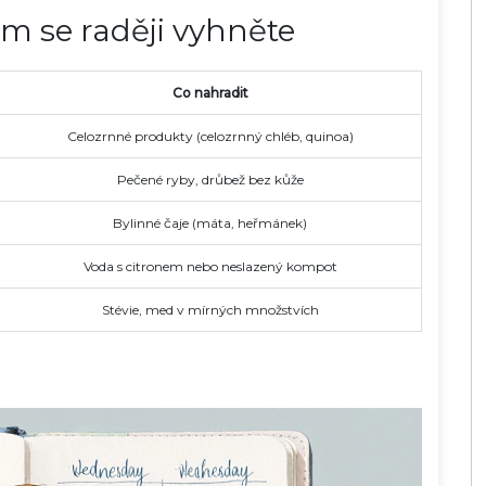
ým se raději vyhněte
Co nahradit
Celozrnné produkty (celozrnný chléb, quinoa)
Pečené ryby, drůbež bez kůže
Bylinné čaje (máta, heřmánek)
Voda s citronem nebo neslazený kompot
Stévie, med v mírných množstvích