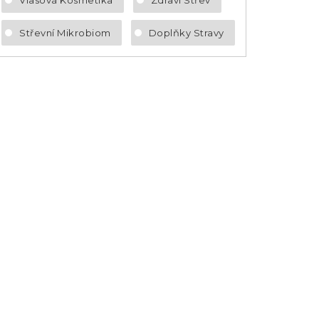
Střevní Mikrobiom
Doplňky Stravy