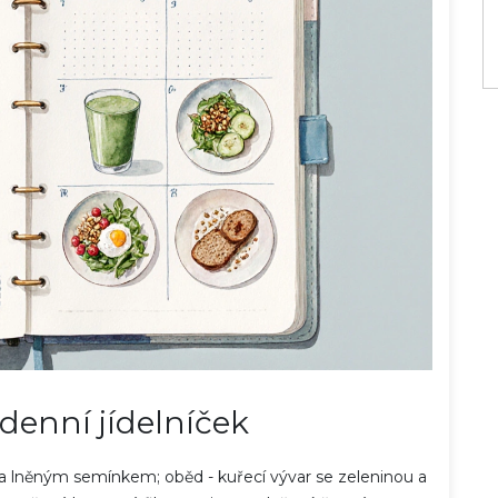
denní jídelníček
m a lněným semínkem; oběd - kuřecí vývar se zeleninou a