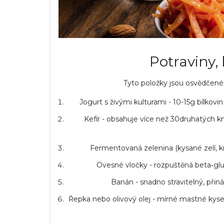
Potraviny,
Tyto položky jsou osvědčené po
Jogurt s živými kulturami
- 10-15g bílkovin
Kefír
- obsahuje více než 30druhatých km
Fermentovaná zelenina
(kysané zelí, 
Ovesné vločky
- rozpuštěná beta‑gluk
Banán
- snadno stravitelný, přiná
Řepka nebo olivový olej
- mírné mastné kyseli