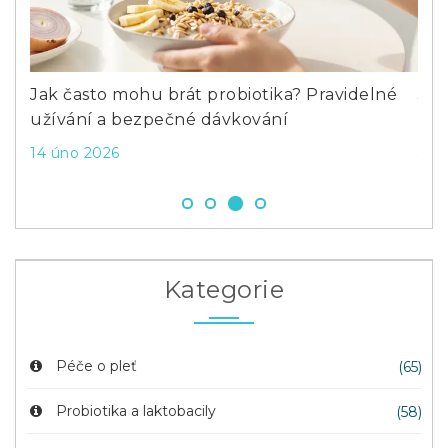
Previous
Next
Jak často mohu brát probiotika? Pravidelné
Jak
užívání a bezpečné dávkování
Ně
14 úno 2026
3 ú
Kategorie
Péče o pleť
(65)
Probiotika a laktobacily
(58)