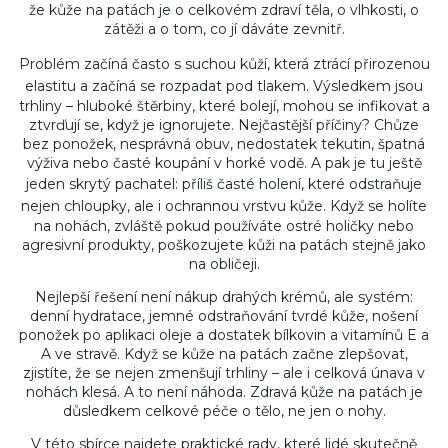
že kůže na patách je o celkovém zdraví těla, o vlhkosti, o
zátěži a o tom, co jí dáváte zevnitř.
Problém začíná často s
suchou kůží
,
která ztrácí přirozenou
elastitu a začíná se rozpadat pod tlakem
.
Výsledkem jsou
trhliny – hluboké štěrbiny, které bolejí, mohou se infikovat a
ztvrďují se, když je ignorujete. Nejčastější příčiny? Chůze
bez ponožek, nesprávná obuv, nedostatek tekutin, špatná
výživa nebo časté koupání v horké vodě. A pak je tu ještě
jeden skrytý pachatel:
příliš časté holení
,
které odstraňuje
nejen chloupky, ale i ochrannou vrstvu kůže
.
Když se holíte
na nohách, zvláště pokud používáte ostré holičky nebo
agresivní produkty, poškozujete kůži na patách stejně jako
na obličeji.
Nejlepší řešení není nákup drahých krémů, ale systém:
denní hydratace, jemné odstraňování tvrdé kůže, nošení
ponožek po aplikaci oleje a dostatek bílkovin a vitamínů E a
A ve stravě. Když se kůže na patách začne zlepšovat,
zjistíte, že se nejen zmenšují trhliny – ale i celková únava v
nohách klesá. A to není náhoda. Zdravá kůže na patách je
důsledkem celkové péče o tělo, ne jen o nohy.
V této sbírce najdete praktické rady, které lidé skutečně