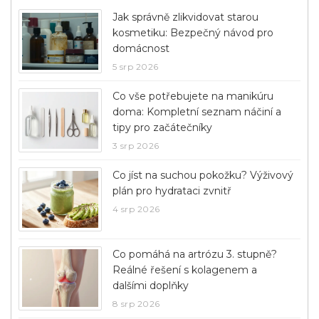
Jak správně zlikvidovat starou
kosmetiku: Bezpečný návod pro
domácnost
5 srp 2026
Co vše potřebujete na manikúru
doma: Kompletní seznam náčiní a
tipy pro začátečníky
3 srp 2026
Co jíst na suchou pokožku? Výživový
plán pro hydrataci zvnitř
4 srp 2026
Co pomáhá na artrózu 3. stupně?
Reálné řešení s kolagenem a
dalšími doplňky
8 srp 2026