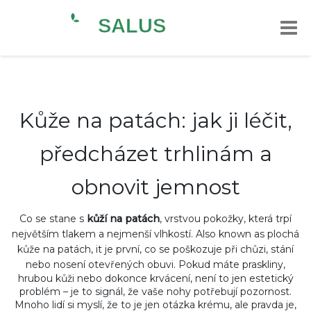
Kůže na patách: jak ji léčit,
předcházet trhlinám a
obnovit jemnost
Co se stane s
kůží na patách
,
vrstvou pokožky, která trpí
největším tlakem a nejmenší vlhkostí
. Also known as
plochá
kůže na patách
, it
je první, co se poškozuje při chůzi, stání
nebo nosení otevřených obuvi
.
Pokud máte praskliny,
hrubou kůži nebo dokonce krvácení, není to jen estetický
problém – je to signál, že vaše nohy potřebují pozornost.
Mnoho lidí si myslí, že to je jen otázka krému, ale pravda je,