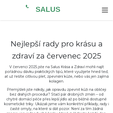
Nejlepší rady pro krásu a
zdraví za červenec 2025
V červenci 2025 jste na Salus Krása a Zdraví mohli najít
pořádnou dávku praktických tipů, které využijete hned teď,
ať už řešíte citlivou pleť, zpevnění kůže, nebo vás jen zajímá
kolagen.
Přemýšleli jste někdy, jak opravdu zpevnit kůži na obličeji
bez drahých procedur? Stačí pár drobných změn – od
chytré domácí péče přes lepší jídlo až po běžně dostupné
kosmetické triky. Ukázali jsme vám konkrétní příklady, rady i
časté omyly, na které si dát pozor. Není za tím žádná