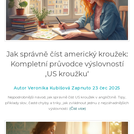
Jak správně číst americký kroužek:
Kompletní průvodce výslovností
‚US kroužku‘
Autor Veronika Kubišová Zapnuto 23 čec 2025
Nejpodrobnější návod, jak správně číst US kroužek v angličtině. Tipy,
příklady slov, časté chyby a triky, jak zvládnout jednu z nejzáhadnějších
výslovností.
(Číst více)