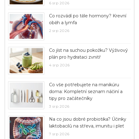
6 srp 2026
Co rozvádí po těle hormony? Krevní
oběh a lymfa
2 srp 2026
Co jíst na suchou pokožku? Výživový
plán pro hydrataci zvnitř
4 srp 2026
Co vše potřebujete na manikúru
doma: Kompletní seznam náčiní a
tipy pro začátečníky
3 srp 2026
Na co jsou dobré probiotika? Účinky
laktobacilů na střeva, imunitu i pleť
7 srp 2026