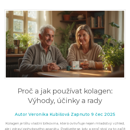
Proč a jak používat kolagen:
Výhody, účinky a rady
Autor Veronika Kubišová Zapnuto 9 čec 2025
Kolagen je tělu vlastní bílkovina, která ovlivňuje nejen mladistvý vzhled,
ale i zdraví pohybového aparátu. Podívejte se, kdy a proč stojí za to začít