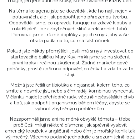
magie, jen jednoduché kroky, které zvládnete každý den.
Na téma kolagenu jste se dozvěděli, kde ho najít nejen v
potravinách, ale i jak podpořit jeho přirozenou tvorbu.
Odpověděli jsme, co opravdu funguje na zdravé klouby a
mladší pleť – bez zbytečných slibů a reklamních tahů.
Porovnali jsme i různé doplňky a jejich smysl, aby vaše
útrata padla na to, co má fakt účinek.
Pokud jste někdy přemýšleli, jestli má smysl investovat do
startovacího balíčku Mary Kay, mrkli jsme se na složení,
první kroky i reálnou zkušenost. Žádné marketingové
pohádky, prostě upřímná odpověď, co čekat a zda to za to
stojí.
Možná jste řešili antibiotika a nejasnosti kolem toho, co
smíte a nesmíte jíst, nebo s čím raději kombinaci vynechat.
V článku najdete přehledné rady, včetně nejčastějších chyb
a tipů, jak podpořit organismus během léčby, abyste se
vyhnuli zbytečným problémům.
Nezapomněli jsme ani na méně obvyklá témata – třeba
proč Češi milují některá písmena, jak správně vyslovit
americký kroužek v angličtině nebo čím je mořský koník tak
výjimečný. Všechno podané jednoduše a srozumitelně, bez