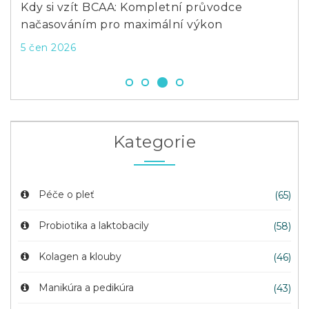
Kdy si vzít BCAA: Kompletní průvodce
Co 
načasováním pro maximální výkon
stř
5 čen 2026
4 p
Kategorie
Péče o pleť
(65)
Probiotika a laktobacily
(58)
Kolagen a klouby
(46)
Manikúra a pedikúra
(43)