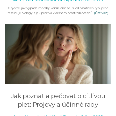
Autor Veronika Kubišová Zapnuto 8 čec 2025
Objevte, jak vypadá mořský koník, čím se liší od ostatních ryb, proč
fascinuje biology a jak přežívá v drsném prostředí oceánů.
(Číst více)
Jak poznat a pečovat o citlivou
pleť: Projevy a účinné rady