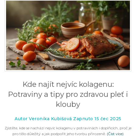
Kde najít nejvíc kolagenu:
Potraviny a tipy pro zdravou pleť i
klouby
Autor Veronika Kubišová Zapnuto 15 čec 2025
Zjistěte, kde se nachází nejvíc kolagenu v potravinách i doplňcích, proč je
pro tělo důležitý a jak podpořit jeho tvorbu přirozeně.
(Číst více)