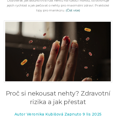
Dozvíte se, jak dlouho trvá růst nehtů na rukou i nohou, co ovlivňuje
jejich rychlost a jak pečovat o nehty pro maximální zdraví. Praktické
tipy pro manikúru.
(Číst více)
Proč si nekousat nehty? Zdravotní
rizika a jak přestat
Autor Veronika Kubišová Zapnuto 9 lis 2025