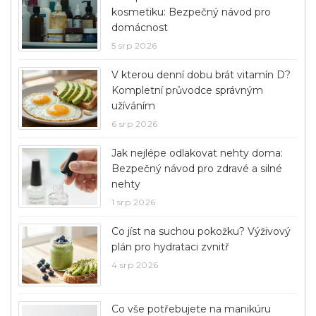
kosmetiku: Bezpečný návod pro
domácnost
5 srp 2026
V kterou denní dobu brát vitamín D?
Kompletní průvodce správným
užíváním
6 srp 2026
Jak nejlépe odlakovat nehty doma:
Bezpečný návod pro zdravé a silné
nehty
1 srp 2026
Co jíst na suchou pokožku? Výživový
plán pro hydrataci zvnitř
4 srp 2026
Co vše potřebujete na manikúru