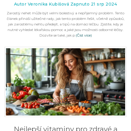
Autor Veronika Kubišová Zapnuto 21 srp 2024
Zarostlý nehet může být velmi bolestivý a nepříjemný problém. Tento
článek přináší užitečné rady, jak tento problém řešit, včetně způsobů,
jak zarostlému nehtu předejít, a tipů na domácí léčbu. Zjistíte, kdy je
nutné vyhledat lékařskou pomoc a jaké jsou možnosti odborné léčby.
Dozvíte se také, jak p
(Číst více)
Nejlepší vitaminy pro zdravé a