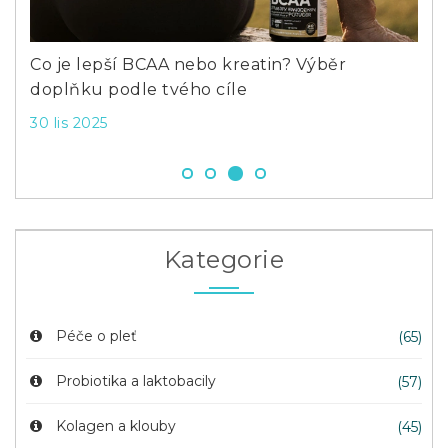
ice
Co je lepší BCAA nebo kreatin? Výběr
Co 
doplňku podle tvého cíle
rad
30 lis 2025
28 l
Kategorie
Péče o pleť
(65)
Probiotika a laktobacily
(57)
Kolagen a klouby
(45)