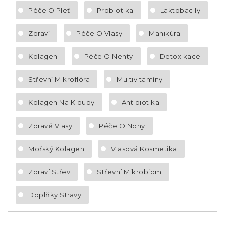
Péče O Pleť
Probiotika
Laktobacily
Zdraví
Péče O Vlasy
Manikúra
Kolagen
Péče O Nehty
Detoxikace
Střevní Mikroflóra
Multivitamíny
Kolagen Na Klouby
Antibiotika
Zdravé Vlasy
Péče O Nohy
Mořský Kolagen
Vlasová Kosmetika
Zdraví Střev
Střevní Mikrobiom
Doplňky Stravy