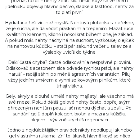
poznáš rozdíl – nehty ztrácí sílu i lesk. Když se ve tvém
jídelníčku objevují hlavně pečivo, sladké a fastfood, nehty za
to platí první.
Hydratace řeší víc, než myslíš. Nehtová ploténka si neřekne,
že je suchá, ale dá vědět praskáním a třepením. Mazat ruce
kvalitním krémem, klidně i několikrát během dne, je základ.
A pokud máš nehty náchylné na suchost, vyzkoušej olejíček
na nehtovou kůžičku – stačí pár sekund večer u televize a
výsledky uvidíš do týdne.
Další častá chyba? Časté odlakování a nesprávné pilování.
Odlakovač s acetonem sice odvede rychlou práci, ale nehty
naruší – raději sáhni po méně agresivních variantách. Piluj
vždy jedním směrem a vyhni se kovovým pilníkům, které
trhají vlákna.
Gely, akryly a dlouhé umělé nehty mají styl, ale všechno má
své meze. Pokud děláš gelové nehty často, dopřej svým
přirozeným nehtům pauzu, ať mohou dýchat a zesílit. Po
sundání gelů doplň kolagen, biotin a mazni si kůžičku
olejem – výrazně urychlíš regeneraci.
Jedno z nejdůležitějších pravidel: nikdy neodlupuj lak nebo
gel vlastníma rukama. Zní to lákavě, hlavně když se něco