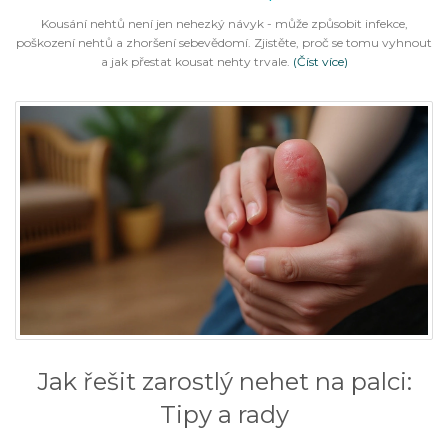
Kousání nehtů není jen nehezký návyk - může způsobit infekce,
poškození nehtů a zhoršení sebevědomí. Zjistěte, proč se tomu vyhnout
a jak přestat kousat nehty trvale.
(Číst více)
Jak řešit zarostlý nehet na palci:
Tipy a rady