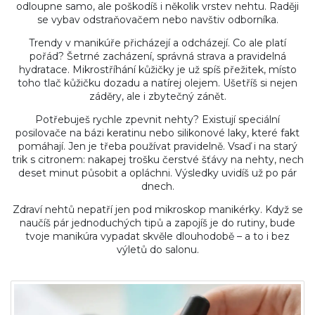
odloupne samo, ale poškodíš i několik vrstev nehtu. Raději
se vybav odstraňovačem nebo navštiv odborníka.
Trendy v manikúře přicházejí a odcházejí. Co ale platí
pořád? Šetrné zacházení, správná strava a pravidelná
hydratace. Mikrostříhání kůžičky je už spíš přežitek, místo
toho tlač kůžičku dozadu a natírej olejem. Ušetříš si nejen
záděry, ale i zbytečný zánět.
Potřebuješ rychle zpevnit nehty? Existují speciální
posilovače na bázi keratinu nebo silikonové laky, které fakt
pomáhají. Jen je třeba používat pravidelně. Vsaď i na starý
trik s citronem: nakapej trošku čerstvé šťávy na nehty, nech
deset minut působit a opláchni. Výsledky uvidíš už po pár
dnech.
Zdraví nehtů nepatří jen pod mikroskop manikérky. Když se
naučíš pár jednoduchých tipů a zapojíš je do rutiny, bude
tvoje manikúra vypadat skvěle dlouhodobě – a to i bez
výletů do salonu.