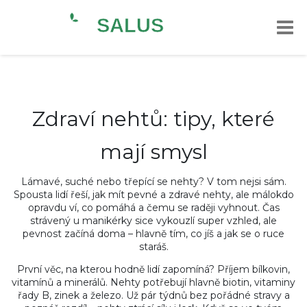
Zdraví nehtů: tipy, které
mají smysl
Lámavé, suché nebo třepící se nehty? V tom nejsi sám.
Spousta lidí řeší, jak mít pevné a zdravé nehty, ale málokdo
opravdu ví, co pomáhá a čemu se raději vyhnout. Čas
strávený u manikérky sice vykouzlí super vzhled, ale
pevnost začíná doma – hlavně tím, co jíš a jak se o ruce
staráš.
První věc, na kterou hodně lidí zapomíná? Příjem bílkovin,
vitamínů a minerálů. Nehty potřebují hlavně biotin, vitaminy
řady B, zinek a železo. Už pár týdnů bez pořádné stravy a