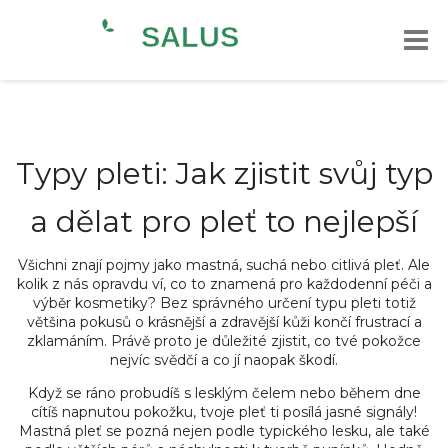
Typy pleti: Jak zjistit svůj typ
a dělat pro pleť to nejlepší
Všichni znají pojmy jako mastná, suchá nebo citlivá pleť. Ale
kolik z nás opravdu ví, co to znamená pro každodenní péči a
výběr kosmetiky? Bez správného určení typu pleti totiž
většina pokusů o krásnější a zdravější kůži končí frustrací a
zklamáním. Právě proto je důležité zjistit, co tvé pokožce
nejvíc svědčí a co jí naopak škodí.
Když se ráno probudíš s lesklým čelem nebo během dne
cítíš napnutou pokožku, tvoje pleť ti posílá jasné signály!
Mastná pleť se pozná nejen podle typického lesku, ale také