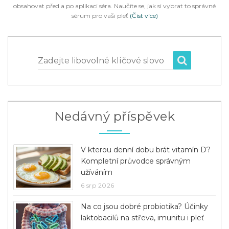
obsahovat před a po aplikaci séra. Naučíte se, jak si vybrat to správné
sérum pro vaši pleť
(Číst více)
Zadejte libovolné klíčové slovo
Nedávný příspěvek
V kterou denní dobu brát vitamín D?
Kompletní průvodce správným
užíváním
6 srp 2026
Na co jsou dobré probiotika? Účinky
laktobacilů na střeva, imunitu i pleť