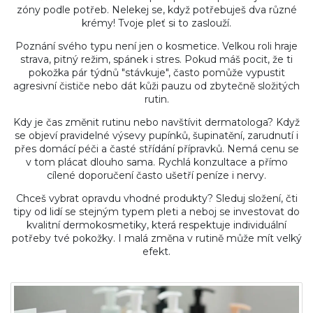
zóny podle potřeb. Nelekej se, když potřebuješ dva různé
krémy! Tvoje pleť si to zaslouží.
Poznání svého typu není jen o kosmetice. Velkou roli hraje
strava, pitný režim, spánek i stres. Pokud máš pocit, že ti
pokožka pár týdnů "stávkuje", často pomůže vypustit
agresivní čističe nebo dát kůži pauzu od zbytečně složitých
rutin.
Kdy je čas změnit rutinu nebo navštívit dermatologa? Když
se objeví pravidelné výsevy pupínků, šupinatění, zarudnutí i
přes domácí péči a časté střídání přípravků. Nemá cenu se
v tom plácat dlouho sama. Rychlá konzultace a přímo
cílené doporučení často ušetří peníze i nervy.
Chceš vybrat opravdu vhodné produkty? Sleduj složení, čti
tipy od lidí se stejným typem pleti a neboj se investovat do
kvalitní dermokosmetiky, která respektuje individuální
potřeby tvé pokožky. I malá změna v rutině může mít velký
efekt.