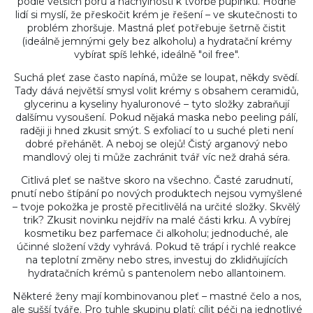
podle větších pórů a náchylnosti k tvorbě pupínků. Hodně
lidí si myslí, že přeskočit krém je řešení – ve skutečnosti to
problém zhoršuje. Mastná pleť potřebuje šetrně čistit
(ideálně jemnými gely bez alkoholu) a hydratační krémy
vybírat spíš lehké, ideálně "oil free".
Suchá pleť zase často napíná, může se loupat, někdy svědí.
Tady dává největší smysl volit krémy s obsahem ceramidů,
glycerinu a kyseliny hyaluronové – tyto složky zabraňují
dalšímu vysoušení. Pokud nějaká maska nebo peeling pálí,
raději ji hned zkusit smýt. S exfoliací to u suché pleti není
dobré přehánět. A neboj se olejů! Čistý arganový nebo
mandlový olej ti může zachránit tvář víc než drahá séra.
Citlivá pleť se naštve skoro na všechno. Časté zarudnutí,
pnutí nebo štípání po nových produktech nejsou vymyšlené
– tvoje pokožka je prostě přecitlivělá na určité složky. Skvělý
trik? Zkusit novinku nejdřív na malé části krku. A vybírej
kosmetiku bez parfemace či alkoholu; jednoduché, ale
účinné složení vždy vyhrává. Pokud tě trápí i rychlé reakce
na teplotní změny nebo stres, investuj do zklidňujících
hydratačních krémů s pantenolem nebo allantoinem.
Některé ženy mají kombinovanou pleť – mastné čelo a nos,
ale sušší tváře. Pro tuhle skupinu platí: cílit péči na jednotlivé