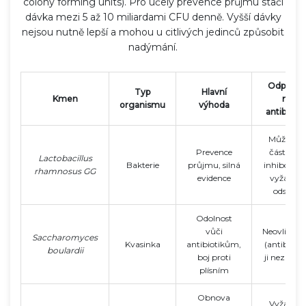
colony forming units). Pro účely prevence průjmu stačí
dávka mezi 5 až 10 miliardami CFU denně. Vyšší dávky
nejsou nutně lepší a mohou u citlivých jedinců způsobit
nadýmání.
Odpověď
Typ
Hlavní
Kmen
na
organismu
výhoda
antibiotik
Může být
Prevence
částečně
Lactobacillus
Bakterie
průjmu, silná
inhibován
rhamnosus GG
evidence
vyžaduje
odstup
Odolnost
vůči
Neovlivně
Saccharomyces
Kvasinka
antibiotikům,
(antibiotik
boulardii
boj proti
ji nezabíjej
plísním
Obnova
Vyžaduje