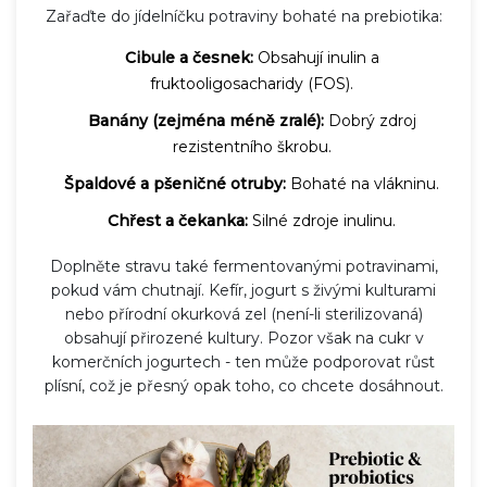
Zařaďte do jídelníčku potraviny bohaté na prebiotika:
Cibule a česnek:
Obsahují inulin a
fruktooligosacharidy (FOS).
Banány (zejména méně zralé):
Dobrý zdroj
rezistentního škrobu.
Špaldové a pšeničné otruby:
Bohaté na vlákninu.
Chřest a čekanka:
Silné zdroje inulinu.
Doplněte stravu také fermentovanými potravinami,
pokud vám chutnají. Kefír, jogurt s živými kulturami
nebo přírodní okurková zel (není-li sterilizovaná)
obsahují přirozené kultury. Pozor však na cukr v
komerčních jogurtech - ten může podporovat růst
plísní, což je přesný opak toho, co chcete dosáhnout.