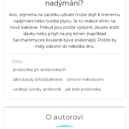
nadýmání?
Ano, zejména na začátku užívání může dojít k mírnému
nadýmání nebo tvorbě plynu. Je to reakce střev na
nové bakterie. Pokud jsou potíže výrazné, zkuste snížit
dávku nebo přejít na jiný kmen (například
Saccharomyces boulardii bývá snášenější). Potíže by
měly odeznit do několika dnů.
Štítky :
probiotika při antibiotikách
laktobacily bifidobakterie
střevní mikrobiom
vedlejší účinky antibiotik
jak brát probiotika
O autorovi