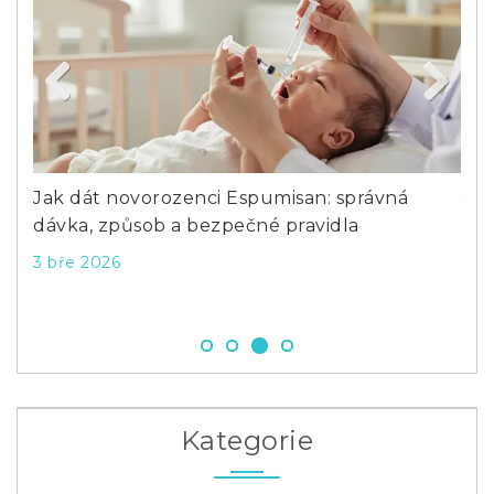
Previous
Next
Jak dát novorozenci Espumisan: správná
Jak
dávka, způsob a bezpečné pravidla
zdr
3 bře 2026
29 
Kategorie