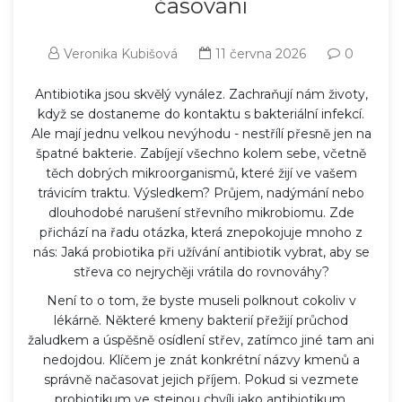
časování
Veronika Kubišová
11 června 2026
0
Antibiotika jsou skvělý vynález. Zachraňují nám životy,
když se dostaneme do kontaktu s bakteriální infekcí.
Ale mají jednu velkou nevýhodu - nestřílí přesně jen na
špatné bakterie. Zabíjejí všechno kolem sebe, včetně
těch dobrých mikroorganismů, které žijí ve vašem
trávicím traktu. Výsledkem? Průjem, nadýmání nebo
dlouhodobé narušení střevního mikrobiomu. Zde
přichází na řadu otázka, která znepokojuje mnoho z
nás: Jaká probiotika při užívání antibiotik vybrat, aby se
střeva co nejrychěji vrátila do rovnováhy?
Není to o tom, že byste museli polknout cokoliv v
lékárně. Některé kmeny bakterií přežijí průchod
žaludkem a úspěšně osídlení střev, zatímco jiné tam ani
nedojdou. Klíčem je znát konkrétní názvy kmenů a
správně načasovat jejich příjem. Pokud si vezmete
probiotikum ve stejnou chvíli jako antibiotikum,