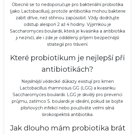
Obecně se to nedoporučuje pro bakteriální probiotika
(jako Lactobacillus), protože antibiotika mohou bakterie
zabít dříve, než stihnou zapůsobit. Vždy dodržujte
odstup alespoň 2 až 4 hodiny. Výjimkou je
Saccharomyces boulardii, která je kvasinka a antibiotika
ji nezničí, ale i zde je oddělený příjem bezpečnější
strategií pro trávení.
Které probiotikum je nejlepší při
antibiotikách?
Nejsilnější vědecké důkazy existují pro kmen
Lactobacillus rhamnosus GG (LGG) a kvasinku
Saccharomyces boulardii. LGG je skvělý pro prevenci
průjmu, zatímco S. boulardii je ideální, pokud se bojíte
plísňových infekcí nebo používáte velmi silná
širokospektrá antibiotika.
Jak dlouho mám probiotika brát