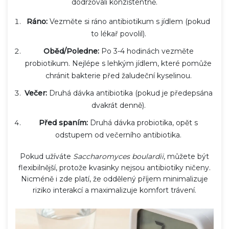
dodržovali konzistentně.
Ráno:
Vezměte si ráno antibiotikum s jídlem (pokud
to lékař povolil).
Oběd/Poledne:
Po 3-4 hodinách vezměte
probiotikum. Nejlépe s lehkým jídlem, které pomůže
chránit bakterie před žaludeční kyselinou.
Večer:
Druhá dávka antibiotika (pokud je předepsána
dvakrát denně).
Před spaním:
Druhá dávka probiotika, opět s
odstupem od večerního antibiotika.
Pokud užíváte
Saccharomyces boulardii
, můžete být
flexibilnější, protože kvasinky nejsou antibiotiky ničeny.
Nicméně i zde platí, že oddělený příjem minimalizuje
riziko interakcí a maximalizuje komfort trávení.