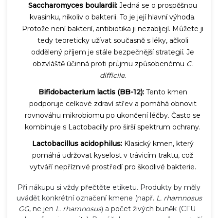
Saccharomyces boulardii:
Jedná se o prospěšnou
kvasinku, nikoliv o bakterii. To je její hlavní výhoda.
Protože není bakterií, antibiotika ji nezabíjejí. Můžete ji
tedy teoreticky užívat současně s léky, ačkoli
oddělený příjem je stále bezpečnější strategií. Je
obzvláště účinná proti průjmu způsobenému
C.
difficile
.
Bifidobacterium lactis (BB-12):
Tento kmen
podporuje celkové zdraví střev a pomáhá obnovit
rovnováhu mikrobiomu po ukončení léčby. Často se
kombinuje s Lactobacilly pro širší spektrum ochrany.
Lactobacillus acidophilus:
Klasický kmen, který
pomáhá udržovat kyselost v trávicím traktu, což
vytváří nepříznivé prostředí pro škodlivé bakterie.
Při nákupu si vždy přečtěte etiketu. Produkty by měly
uvádět konkrétní označení kmene (např.
L. rhamnosus
GG
, ne jen
L. rhamnosus
) a počet živých buněk (CFU -