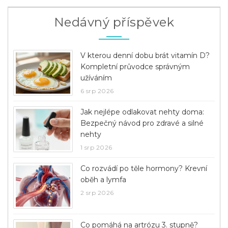
Nedávný příspěvek
V kterou denní dobu brát vitamín D?
Kompletní průvodce správným
užíváním
6 srp 2026
Jak nejlépe odlakovat nehty doma:
Bezpečný návod pro zdravé a silné
nehty
1 srp 2026
Co rozvádí po těle hormony? Krevní
oběh a lymfa
2 srp 2026
Co pomáhá na artrózu 3. stupně?