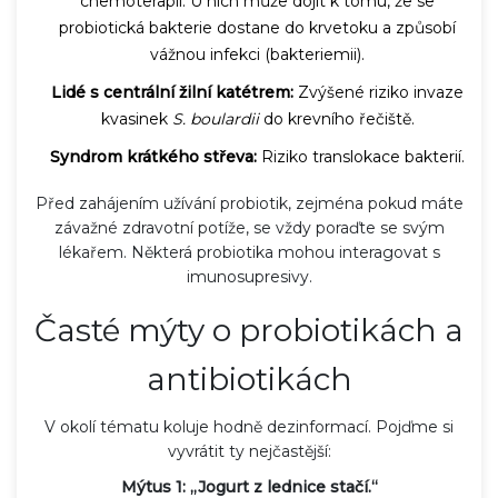
chemoterapii. U nich může dojít k tomu, že se
probiotická bakterie dostane do krvetoku a způsobí
vážnou infekci (bakteriemii).
Lidé s centrální žilní katétrem:
Zvýšené riziko invaze
kvasinek
S. boulardii
do krevního řečiště.
Syndrom krátkého střeva:
Riziko translokace bakterií.
Před zahájením užívání probiotik, zejména pokud máte
závažné zdravotní potíže, se vždy poraďte se svým
lékařem. Některá probiotika mohou interagovat s
imunosupresivy.
Časté mýty o probiotikách a
antibiotikách
V okolí tématu koluje hodně dezinformací. Pojďme si
vyvrátit ty nejčastější:
Mýtus 1: „Jogurt z lednice stačí.“