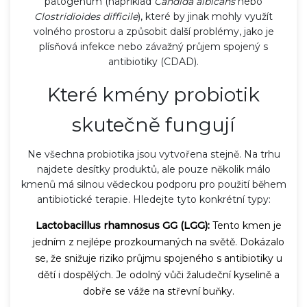
patogenům (například
Candida albicans
nebo
Clostridioides difficile
), které by jinak mohly využít
volného prostoru a způsobit další problémy, jako je
plísňová infekce nebo závažný průjem spojený s
antibiotiky (CDAD).
Které kmény probiotik
skutečně fungují
Ne všechna probiotika jsou vytvořena stejně. Na trhu
najdete desítky produktů, ale pouze několik málo
kmenů má silnou vědeckou podporu pro použití během
antibiotické terapie. Hledejte tyto konkrétní typy:
Lactobacillus rhamnosus GG (LGG):
Tento kmen je
jedním z nejlépe prozkoumaných na světě. Dokázalo
se, že snižuje riziko průjmu spojeného s antibiotiky u
dětí i dospělých. Je odolný vůči žaludeční kyselině a
dobře se váže na střevní buňky.