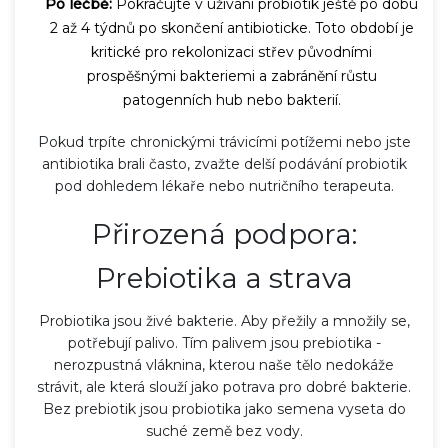
Po léčbě:
Pokračujte v užívání probiotik ještě po dobu
2 až 4 týdnů po skončení antibioticke. Toto období je
kritické pro rekolonizaci střev původními
prospěšnými bakteriemi a zabránění růstu
patogenních hub nebo bakterií.
Pokud trpíte chronickými trávicími potížemi nebo jste
antibiotika brali často, zvažte delší podávání probiotik
pod dohledem lékaře nebo nutričního terapeuta.
Přirozená podpora:
Prebiotika a strava
Probiotika jsou živé bakterie. Aby přežily a množily se,
potřebují palivo. Tím palivem jsou prebiotika -
nerozpustná vláknina, kterou naše tělo nedokáže
strávit, ale která slouží jako potrava pro dobré bakterie.
Bez prebiotik jsou probiotika jako semena vyseta do
suché země bez vody.