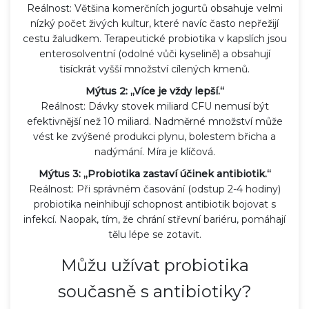
Reálnost: Většina komerčních jogurtů obsahuje velmi
nízký počet živých kultur, které navíc často nepřežijí
cestu žaludkem. Terapeutické probiotika v kapslích jsou
enterosolventní (odolné vůči kyselině) a obsahují
tisíckrát vyšší množství cílených kmenů.
Mýtus 2: „Více je vždy lepší.“
Reálnost: Dávky stovek miliard CFU nemusí být
efektivnější než 10 miliard. Nadměrné množství může
vést ke zvýšené produkci plynu, bolestem břicha a
nadýmání. Míra je klíčová.
Mýtus 3: „Probiotika zastaví účinek antibiotik.“
Reálnost: Při správném časování (odstup 2-4 hodiny)
probiotika neinhibují schopnost antibiotik bojovat s
infekcí. Naopak, tím, že chrání střevní bariéru, pomáhají
tělu lépe se zotavit.
Můžu užívat probiotika
současně s antibiotiky?