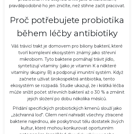
pravděpodobně ho jen zničíte, než stihne začít pracovat.
Proč potřebujete probiotika
během léčby antibiotiky
Váš trávicí trakt je domovem pro biliony bakterií, které
tvoří komplexní ekosystém známý jako
střevní
mikrobiom
. Tyto bakterie pomáhají trávit jídlo,
syntetizují vitamíny (jako je vitamin K a některé
vitamíny skupiny B) a podporují imunitní systém. Když
začnete užívat širokospektrá antibiotika, tento
ekosystém se rozpadá. Studie ukazují, že i krátká léčba
může snížit počet střevních bakterií až o 30 % a změnit
jejich složení po dobu několika měsíců.
Přidání specifických probiotických kmenů slouží jako
„záchranná loď“. Cílem není nahradit všechny ztracené
bakterie najednou, ale poskytnout tělu dostatek živých
kultur, které mohou konkurovat oportunním