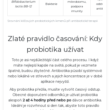
Bifidobacterium
mikrobiomu,
Bakterie
odstup o
lactis BB-12
podpora
antibiotik
imunity
Srovnání klíčových probiotických kmenů při antibiotické terapii
Zlaté pravidlo časování: Kdy
probiotika užívat
Toto je asi nejdůležitější část celého procesu. I když
máte nejlepší kapsle na světě, pokud je vezmete
špatně, budou zbytečné. Antibiotika působí systémově
nebo lokálně ve střevech a jejich koncentrace je v době
aplikace nejvyšší.
Aby probiotika přežila, musíte vytvořit časový odstup.
Obecné doporučení odborníků je užívat probiotika
alespoň
2 až 4 hodiny před nebo po
dávce antibiotika.
Ideální je rozvrhnout si den tak, abyste toto pravidlo