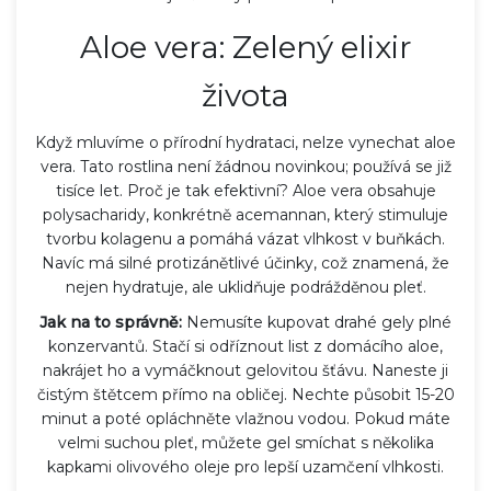
Aloe vera: Zelený elixir
života
Když mluvíme o přírodní hydrataci, nelze vynechat aloe
vera. Tato rostlina není žádnou novinkou; používá se již
tisíce let. Proč je tak efektivní? Aloe vera obsahuje
polysacharidy, konkrétně acemannan, který stimuluje
tvorbu kolagenu a pomáhá vázat vlhkost v buňkách.
Navíc má silné protizánětlivé účinky, což znamená, že
nejen hydratuje, ale uklidňuje podrážděnou pleť.
Jak na to správně:
Nemusíte kupovat drahé gely plné
konzervantů. Stačí si odříznout list z domácího aloe,
nakrájet ho a vymáčknout gelovitou šťávu. Naneste ji
čistým štětcem přímo na obličej. Nechte působit 15-20
minut a poté opláchněte vlažnou vodou. Pokud máte
velmi suchou pleť, můžete gel smíchat s několika
kapkami olivového oleje pro lepší uzamčení vlhkosti.