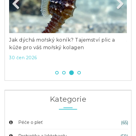
Previous
Next
ro
Jak dýchá mořský koník? Tajemství plic a
Jak
kůže pro váš mořský kolagen
riz
30 čen 2026
2 ú
Kategorie
Péče o pleť
(65)
Probiotika a laktobacily