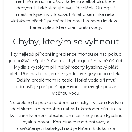
nadměrnému množství kofeinu a alkoholu, které
dehydrují. Také sledujte svůj jídelníček. Omega-3
mastné kyseliny z lososa, lněného semínka nebo
vlašských ořechů pomáhají budovat zdravou lipidovou
bariéru pleti, která brání úniku vody.
Chyby, kterým se vyhnout
I ty nejlepší přírodní ingredience mohou selhat, pokud
je používáte špatně. Častou chybou je přehnané čištění.
Mydla s vysokým pH niží přirozený kyselinový plášť
pleti. Přecházte na jemné syndetové gely nebo mléka.
Dalším problémem je teplo. Horká voda při mytí
odmašťuje pleť příliš agresivně. Používejte pouze
vlažnou vodu.
Nespoléhejte pouze na domácí masky. Ty jsou skvělým
doplňkem, ale nemohou nahradit každodenní rutinu s
kvalitním krémem obsahujícím ceramidy nebo kyselinu
hyaluronovou. Kombinace moderní vědy a
osvědčených babských rad je klíčem k dokonalé