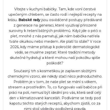
Vítejte v kuchyni babičky. Tam, kde voní čerstvě
upečeným chlebem, se často rodí i nejlepší recepty na
krásu.
Babské rady
jsou
osvědčené postupy předávané
z generace na generaci, které využívají přirozené
suroviny k řešení běžných problémů
. Když jde o
péči o
pleť
, mnohé z nás pamatují, jak nám babička natřela
tváře okurkou nebo medem. Ale platí to stále? V roce
2026, kdy máme přístup k pokročilé dermatologické
vědě, se musíme zeptat: Které tradiční metody
skutečně hydratují a které mohou naší pokožku spíše
poškodit?
Současný trh s kosmetikou je zaplaven složitými
chemickými vzorci, ale někdy stačí něco jednoduchého.
Problém je v tom, že naše pleť se mění s věkem,
stresem a prostředím. To, co fungovalo vaší babičce při
práci na poli, nemusí být ideální pro vás, která sedí celý
den v klimatizované kanceláři. Podíváme se tedy pod
kapotu těchto starých receptů, abychom zjistili, co za
nimi stojí vědecky podložená pravda.