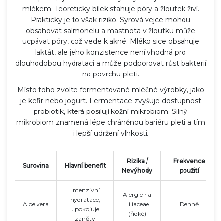
mlékem. Teoreticky bílek stahuje póry a žloutek živí.
Prakticky je to však riziko. Syrová vejce mohou
obsahovat salmonelu a mastnota v žloutku může
ucpávat póry, což vede k akné. Mléko sice obsahuje
laktát, ale jeho konzistence není vhodná pro
dlouhodobou hydrataci a může podporovat růst bakterií
na povrchu pleti.
Místo toho zvolte fermentované mléčné výrobky, jako
je kefir nebo jogurt. Fermentace zvyšuje dostupnost
probiotik, která posilují kožní mikrobiom. Silný
mikrobiom znamená lépe chráněnou bariéru pleti a tím
i lepší udržení vlhkosti.
Rizika /
Frekvence
Surovina
Hlavní benefit
Nevýhody
použití
Intenzivní
Alergie na
hydratace,
Aloe vera
Liliaceae
Denně
upokojuje
(řidké)
záněty