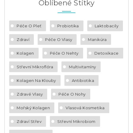
Oblíbené Štítky
Péče O Pleť
Probiotika
Laktobacily
Zdraví
Péče O Vlasy
Manikúra
Kolagen
Péče O Nehty
Detoxikace
Střevní Mikroflóra
Multivitamíny
Kolagen Na Klouby
Antibiotika
Zdravé Vlasy
Péče O Nohy
Mořský Kolagen
Vlasová Kosmetika
Zdraví Střev
Střevní Mikrobiom