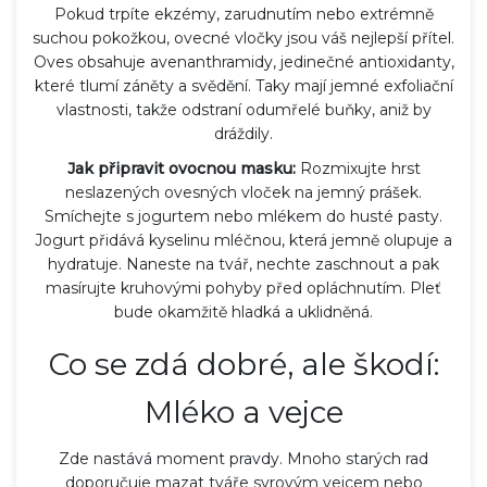
Pokud trpíte ekzémy, zarudnutím nebo extrémně
suchou pokožkou, ovесné vločky jsou váš nejlepší přítel.
Oves obsahuje avenanthramidy, jedinečné antioxidanty,
které tlumí záněty a svědění. Taky mají jemné exfoliační
vlastnosti, takže odstraní odumřelé buňky, aniž by
dráždily.
Jak připravit ovocnou masku:
Rozmixujte hrst
neslazených ovesných vloček na jemný prášek.
Smíchejte s jogurtem nebo mlékem do husté pasty.
Jogurt přidává kyselinu mléčnou, která jemně olupuje a
hydratuje. Naneste na tvář, nechte zaschnout a pak
masírujte kruhovými pohyby před opláchnutím. Pleť
bude okamžitě hladká a uklidněná.
Co se zdá dobré, ale škodí:
Mléko a vejce
Zde nastává moment pravdy. Mnoho starých rad
doporučuje mazat tváře syrovým vejcem nebo