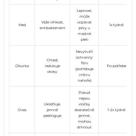
Lepivost,
může
Váže vlhkost,
ucpávat
Med
1x týdně
antibakteriální
póry u
mastné
pleti
Nevytváří
ochranný
Chladí,
film
Okurka
redukuje
Po potřebe
(potřebuje
otoky
vrstvu
nahoře)
Pokud
nejsou
Uklidňuje,
vločky
Oves
jemně
dostatečně
1-2x týdně
peelinguje
jemné,
mohou
drhnout