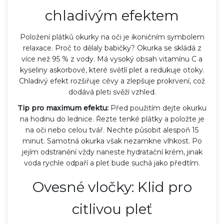
chladivým efektem
Položení plátků okurky na oči je ikoničním symbolem
relaxace. Proč to dělaly babičky? Okurka se skládá z
více než 95 % z vody. Má vysoký obsah vitamínu C a
kyseliny askorbové, které světlí pleť a redukuje otoky.
Chladivý efekt rozšiřuje cévy a zlepšuje prokrvení, což
dodává pleti svěží vzhled.
Tip pro maximum efektu:
Před použitím dejte okurku
na hodinu do lednice. Řezte tenké plátky a položte je
na oči nebo celou tvář. Nechte působit alespoň 15
minut. Samotná okurka však nezamkne vlhkost. Po
jejím odstranění vždy naneste hydratační krém, jinak
voda rychle odpaří a pleť bude suchá jako předtím.
Ovesné vločky: Klid pro
citlivou pleť