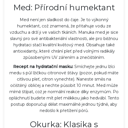
Med: Přírodní humektant
Med není jen sladkost do čaje. Je to výkonný
humektant, což znamená, že přitahuje vodu ze
vzduchu a drží ji ve vašich tkáních. Manuka med je sice
slavný pro své antibakteriální vlastnosti, ale pro běžnou
hydrataci stačí kvalitní květový med. Obsahuje také
antioxidanty, které chrání pleť před volnými radikály
způsobenými UV zářením a znečištěním.
Recept na hydratační masku:
Smíchejte jednu lžíci
medu s půl lžičkou citronové šťávy (pozor, pokud máte
citlivou pleť, citron vynechte). Naneste směs na
očištěný obličej a nechte působit 10 minut. Med může
mírně štípat, což je normální reakce díky enzymům. Po
opláchnutí budete mít pleť měkkou jako hedvábí. Tento
postup doporučuji dělat maximálně jednou týdně, aby
nedošlo k přetížení pórů.
Okurka: Klasika s