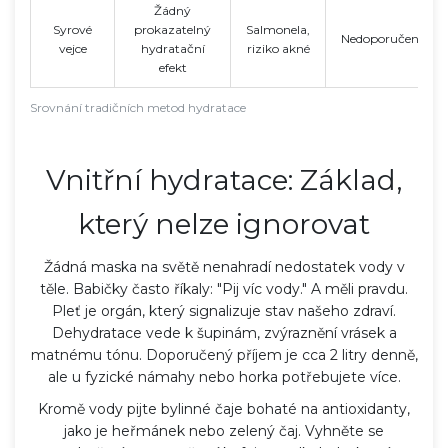
Žádný
Syrové
prokazatelný
Salmonela,
Nedoporučeno
vejce
hydratační
riziko akné
efekt
Srovnání tradičních metod hydratace
Vnitřní hydratace: Základ,
který nelze ignorovat
Žádná maska na světě nenahradí nedostatek vody v
těle. Babičky často říkaly: "Pij víc vody." A měli pravdu.
Pleť je orgán, který signalizuje stav našeho zdraví.
Dehydratace vede k šupinám, zvýraznění vrásek a
matnému tónu. Doporučený příjem je cca 2 litry denně,
ale u fyzické námahy nebo horka potřebujete více.
Kromě vody pijte bylinné čaje bohaté na antioxidanty,
jako je heřmánek nebo zelený čaj. Vyhněte se