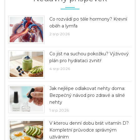
Co rozvádí po těle hormony? Krevní
oběh a lymfa
2 srp 2026
Co jíst na suchou pokožku? Výživový
plán pro hydrataci zvnitř
4 srp 2026
Jak nejlépe odlakovat nehty doma:
Bezpečný návod pro zdravé a silné
nehty
1 srp 2026
V kterou denní dobu brát vitamín D?
Kompletní průvodce správným
užíváním