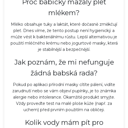
Proč babičky mazaly pleť
mlékem?
Mléko obsahuje tuky a laktát, které dočasně změkčují
pleť. Dnes víme, že tento postup není hygienický a
může vést k bakteriálnímu růstu. Lepší alternativou je
použití mléčného krému nebo jogurtové masky, která
je stabilnější a bezpečnější.
Jak poznám, že mi nefunguje
žádná babská rada?
Pokud po aplikaci přírodní masky cítíte pálení, vidíte
zarudnutí nebo se vám objeví pupínky, je to známka
alergie nebo intolerance. Okamžitě produkt smyjte.
Vždy proveďte test na malé ploše kůže (např. za
uchem) před prvním použitím na obličeji.
Kolik vody mám pít pro