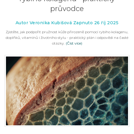
průvodce
Autor Veronika Kubišová Zapnuto 26 říj 2025
Zjistěte, jak podpořit pružnost kůže přirozeně pomocí rybího kolagenu,
doplňků, vitamínů i životního stylu - praktický plán i odpovědi na časté
otázky.
(Číst více)