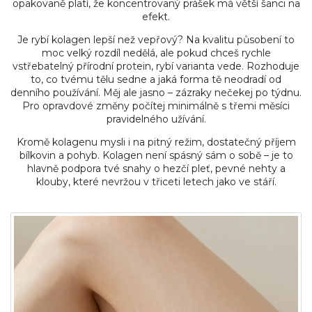
opakovaně platí, že koncentrovaný prášek má větší šanci na
efekt.
Je rybí kolagen lepší než vepřový? Na kvalitu působení to
moc velký rozdíl nedělá, ale pokud chceš rychle
vstřebatelný přírodní protein, rybí varianta vede. Rozhoduje
to, co tvému tělu sedne a jaká forma tě neodradí od
denního používání. Měj ale jasno – zázraky nečekej po týdnu.
Pro opravdové změny počítej minimálně s třemi měsíci
pravidelného užívání.
Kromě kolagenu mysli i na pitný režim, dostatečný příjem
bílkovin a pohyb. Kolagen není spásný sám o sobě – je to
hlavně podpora tvé snahy o hezčí pleť, pevné nehty a
klouby, které nevržou v třiceti letech jako ve stáří.