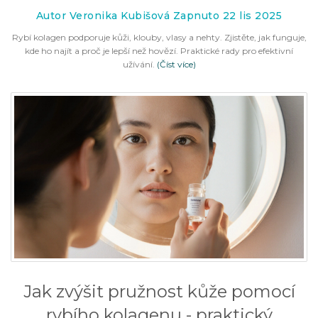
Autor Veronika Kubišová Zapnuto 22 lis 2025
Rybí kolagen podporuje kůži, klouby, vlasy a nehty. Zjistěte, jak funguje,
kde ho najít a proč je lepší než hovězí. Praktické rady pro efektivní
užívání.
(Číst více)
Jak zvýšit pružnost kůže pomocí
rybího kolagenu - praktický