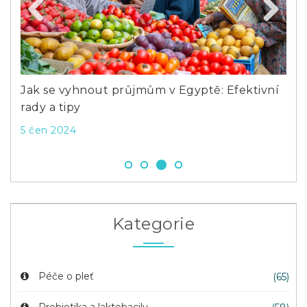
Previous
Next
ci a
Jak se vyhnout průjmům v Egyptě: Efektivní
Co 
rady a tipy
spr
5 čen 2024
3 ú
Kategorie
Péče o pleť
(65)