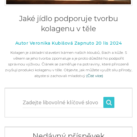
Jaké jídlo podporuje tvorbu
kolagenu v těle
Autor Veronika Kubišová Zapnuto 20 lis 2024
Kolagen je základní stavební kámen našich kloubů, šlach a kůže. S
věkem se jeho tvorba zpomaluje a je proto důležité ho podpořit
správnou výživou. Článek se zaměřuje na potraviny, které přirozeně
zvyšují produkci kolagenu v těle. Objevte, jak můžete využít sílu přírody,
abyste si zachovali mladistvý
(Číst více)
Zadejte libovolné klíčové slovo
Nedávný příspěvek