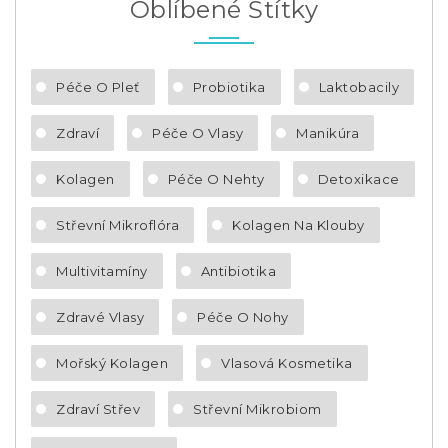
Oblíbené Štítky
Péče O Pleť
Probiotika
Laktobacily
Zdraví
Péče O Vlasy
Manikúra
Kolagen
Péče O Nehty
Detoxikace
Střevní Mikroflóra
Kolagen Na Klouby
Multivitamíny
Antibiotika
Zdravé Vlasy
Péče O Nohy
Mořský Kolagen
Vlasová Kosmetika
Zdraví Střev
Střevní Mikrobiom