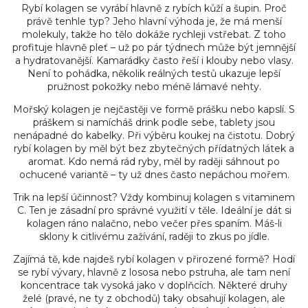
Rybí kolagen se vyrábí hlavně z rybích kůží a šupin. Proč
právě tenhle typ? Jeho hlavní výhoda je, že má menší
molekuly, takže ho tělo dokáže rychleji vstřebat. Z toho
profituje hlavně pleť – už po pár týdnech může být jemnější
a hydratovanější. Kamarádky často řeší i klouby nebo vlasy.
Není to pohádka, několik reálných testů ukazuje lepší
pružnost pokožky nebo méně lámavé nehty.
Mořský kolagen je nejčastěji ve formě prášku nebo kapslí. S
práškem si namícháš drink podle sebe, tablety jsou
nenápadné do kabelky. Při výběru koukej na čistotu. Dobrý
rybí kolagen by měl být bez zbytečných přídatných látek a
aromat. Kdo nemá rád ryby, měl by raději sáhnout po
ochucené variantě – ty už dnes často nepáchou mořem.
Trik na lepší účinnost? Vždy kombinuj kolagen s vitaminem
C. Ten je zásadní pro správné využití v těle. Ideální je dát si
kolagen ráno nalačno, nebo večer přes spaním. Máš-li
sklony k citlivému zažívání, raději to zkus po jídle.
Zajímá tě, kde najdeš rybí kolagen v přirozené formě? Hodí
se rybí vývary, hlavně z lososa nebo pstruha, ale tam není
koncentrace tak vysoká jako v doplňcích. Některé druhy
želé (pravé, ne ty z obchodů) taky obsahují kolagen, ale