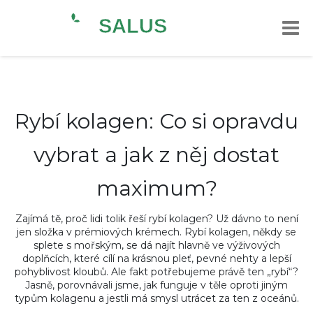
Rybí kolagen: Co si opravdu
vybrat a jak z něj dostat
maximum?
Zajímá tě, proč lidi tolik řeší rybí kolagen? Už dávno to není
jen složka v prémiových krémech. Rybí kolagen, někdy se
splete s mořským, se dá najít hlavně ve výživových
doplňcích, které cílí na krásnou pleť, pevné nehty a lepší
pohyblivost kloubů. Ale fakt potřebujeme právě ten „rybí“?
Jasně, porovnávali jsme, jak funguje v těle oproti jiným
typům kolagenu a jestli má smysl utrácet za ten z oceánů.