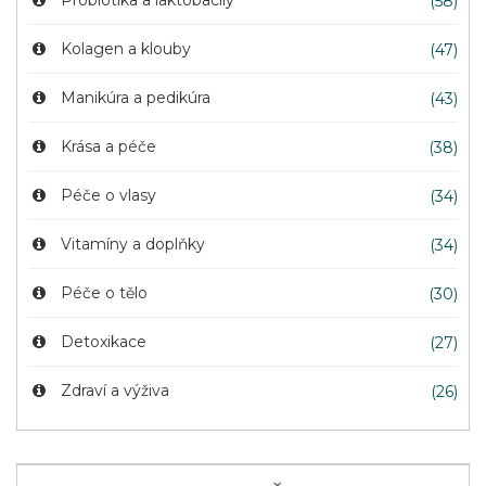
Probiotika a laktobacily
(58)
Kolagen a klouby
(47)
Manikúra a pedikúra
(43)
Krása a péče
(38)
Péče o vlasy
(34)
Vitamíny a doplňky
(34)
Péče o tělo
(30)
Detoxikace
(27)
Zdraví a výživa
(26)