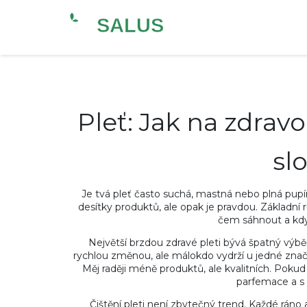
Pleť: Jak na zdrav
slo
Je tvá pleť často suchá, mastná nebo plná pupí
desítky produktů, ale opak je pravdou. Základní rut
čem sáhnout a kd
Největší brzdou zdravé pleti bývá špatný výb
rychlou změnou, ale málokdo vydrží u jedné značk
Měj raději méně produktů, ale kvalitních. Pokud
parfemace a s 
Čištění pleti není zbytečný trend. Každé ráno a