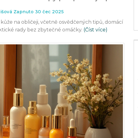
15 lis 2023
išová Zapnuto 30 čec 2025
 kůže na obličeji, včetně osvědčených tipů, domácí
aktické rady bez zbytečné omáčky.
(Číst více)