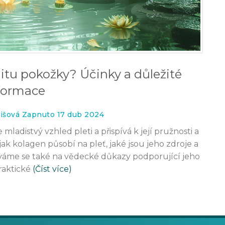
litu pokožky? Účinky a důležité
formace
išová Zapnuto 17 dub 2024
mladistvý vzhled pleti a přispívá k její pružnosti a
jak kolagen působí na pleť, jaké jsou jeho zdroje a
díváme se také na vědecké důkazy podporující jeho
raktické
(Číst více)