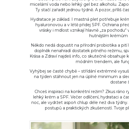
micelární voda nebo lehký gel bez alkoholu. Zapo
Ty stačí zařadit jednou týdně. A pozor, příliš č
Hydratace je základ. I mastná pleť potřebuje krém
hyaluronovou a v létě přidej SPF. Ochrana př
vrásky i mdlost vznikají hlavně „za pochodu
hutnějším krémům 
Někdo nedá dopustit na přírodní probiotika a pití k
doplněk nenahradí dostatek pitného režimu, sp
Krása a Zdraví najdeš info, co skutečně obsahuje ko
módním trendem, ale funguj
Vyhýbej se časté chybě – střídání extrémně vysuš
na týden stáhnout jen na úplné minimum a sledu
dostane 
Chceš inspiraci na konkrétní režim? Zkus ráno r
lehký krém a SPF. Večer odlíčení, hydrataci a ča
noc, ale vydržet aspoň chlup déle než dva týdny. 
postupů a praktických zkušeností. Tvoje pl