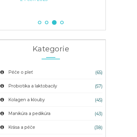
3 čec 2026
Kategorie
Péče o pleť
(65)
Probiotika a laktobacily
(57)
Kolagen a klouby
(45)
Manikúra a pedikúra
(43)
Krása a péče
(38)