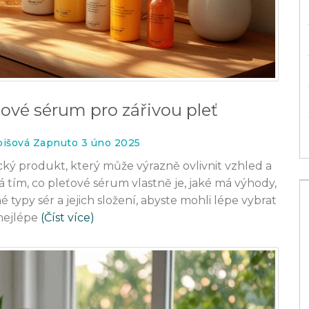
ťové sérum pro zářivou pleť
bišová Zapnuto 3 úno 2025
ý produkt, který může výrazně ovlivnit vzhled a
á tím, co pleťové sérum vlastně je, jaké má výhody,
né typy sér a jejich složení, abyste mohli lépe vybrat
 nejlépe
(Číst více)