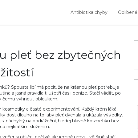
Antibiotika chyby
Oblíbené
ou pleť bez zbytečných
žitostí
nků? Spousta lidí má pocit, že na krásnou pleť potřebuje
ina a jasná pravidla ti ušetří čas i peníze. Stačí vědět, po
y čemu vyhnout obloukem.
ěr kosmetiky a časté experimentování. Každý krém láká
y dost dlouho na to, aby pleť dýchala a ukázala výsledky.
 jsi náchylný na podráždění, hledej hlavně kosmetiku bez
co nejkratším složením.
 večer si obličej pečlivě, ale jemně umyj – většině stačí