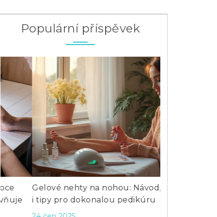
Populární příspěvek
Gelové nehty na nohou: Návod, trendy
Co se píchá d
i tipy pro dokonalou pedikúru
hyaluronu, k
klouby
24 čen 2025