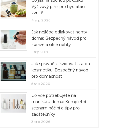
Co jíst na suchou pokožku?
Výživový plán pro hydrataci
zvnitř
4 srp 2026
Jak nejlépe odlakovat nehty
doma: Bezpečný návod pro
zdravé a silné nehty
1 srp 2026
Jak správně zlikvidovat starou
kosmetiku: Bezpečný návod
pro domácnost
5 srp 2026
Co vše potřebujete na
manikúru doma: Kompletní
seznam náčiní a tipy pro
začátečníky
3 srp 2026