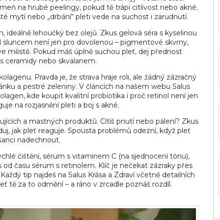
meň na hrubé peelingy, pokud tě trápí citlivost nebo akné.
asté mytí nebo „drbání“ pleti vede na suchost i zarudnutí.
, ideálně lehoučký bez olejů. Zkus gelová séra s kyselinou
ed sluncem není jen pro dovolenou – pigmentové skvrny,
“ ve městě. Pokud máš úplně suchou pleť, dej přednost
s ceramidy nebo skvalanem.
olagenu. Pravda je, že strava hraje roli, ale žádný zázračný
ánku a pestré zeleniny. V článcích na našem webu Salus
lagen, kde koupit kvalitní probiotika i proč retinol není jen
e na rozjasnění pleti a boj s akné.
ujících a mastných produktů. Cítíš pnutí nebo pálení? Zkus
j, jak pleť reaguje. Spousta problémů odezní, když pleť
šanci nadechnout.
ychlé čištění, sérum s vitaminem C (na sjednocení tónu),
s od času sérum s retinolem. Klíč je nečekat zázraky přes
Každý tip najdeš na Salus Krása a Zdraví včetně detailních
eť tě za to odmění – a ráno v zrcadle poznáš rozdíl.