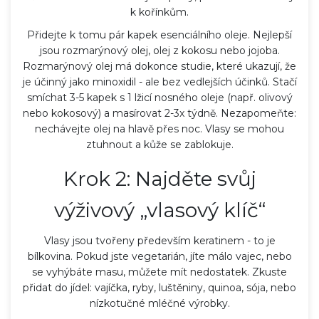
k kořínkům.
Přidejte k tomu pár kapek esenciálního oleje. Nejlepší
jsou rozmarýnový olej, olej z kokosu nebo jojoba.
Rozmarýnový olej má dokonce studie, které ukazují, že
je účinný jako minoxidil - ale bez vedlejších účinků. Stačí
smíchat 3-5 kapek s 1 lžicí nosného oleje (např. olivový
nebo kokosový) a masírovat 2-3x týdně. Nezapomeňte:
nechávejte olej na hlavě přes noc. Vlasy se mohou
ztuhnout a kůže se zablokuje.
Krok 2: Najděte svůj
výživový „vlasový klíč“
Vlasy jsou tvořeny především keratinem - to je
bílkovina. Pokud jste vegetarián, jíte málo vajec, nebo
se vyhýbáte masu, můžete mít nedostatek. Zkuste
přidat do jídel: vajíčka, ryby, luštěniny, quinoa, sója, nebo
nízkotučné mléčné výrobky.