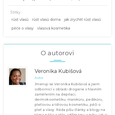
Štítky :
růst vlasů
růst vlasů doma
jak zrychlit růst vlasů
péče o vlasy
vlasová kosmetika
O autorovi
Veronika Kubišová
Autor
Jmenuji se Veronika Kubišová a jsem
odbornicí v oblasti drogerie s hlavním
zaměřením na depilaci,
dermokosmetiku, manikúru, pedikúru,
pleťovou a tělovou kosmetiku, péči o
pleť a vlasy. Ráda píšu články a blogy na
téma péče o tělo, sdílím tipy a triky, jak si