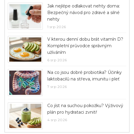
Jak nejlépe odlakovat nehty doma:
Bezpečný návod pro zdravé a silné
nehty
1 srp 2026
V kterou denní dobu brát vitamín D?
Kompletní průvodce správným
užíváním
6 srp 2026
Na co jsou dobré probiotika? Účinky
laktobacilů na střeva, imunitu i pleť
7 srp 2026
Co jíst na suchou pokožku? Výživový
plán pro hydrataci zvnitř
4 srp 2026