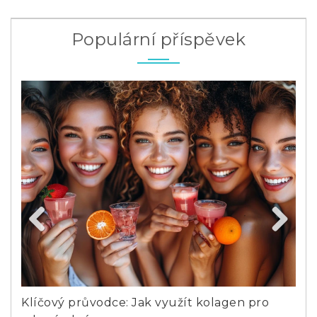
Populární příspěvek
Previous
Next
Klíčový průvodce: Jak využít kolagen pro
Pro