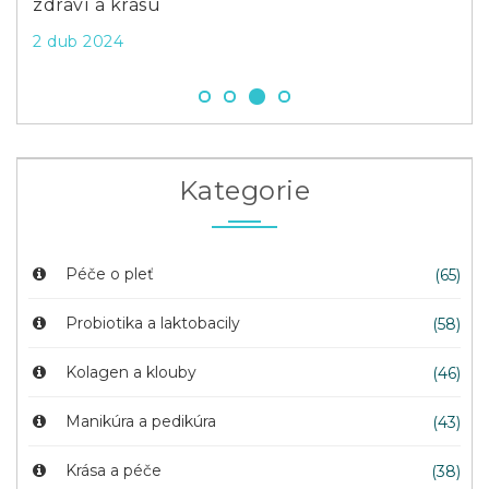
zdraví a krásu
rad
2 dub 2024
9 č
Kategorie
Péče o pleť
(65)
Probiotika a laktobacily
(58)
Kolagen a klouby
(46)
Manikúra a pedikúra
(43)
Krása a péče
(38)