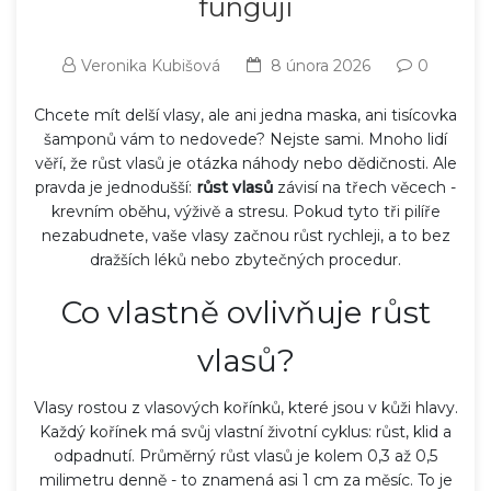
fungují
Veronika Kubišová
8 února 2026
0
Chcete mít delší vlasy, ale ani jedna maska, ani tisícovka
šamponů vám to nedovede? Nejste sami. Mnoho lidí
věří, že růst vlasů je otázka náhody nebo dědičnosti. Ale
pravda je jednodušší:
růst vlasů
závisí na třech věcech -
krevním oběhu, výživě a stresu. Pokud tyto tři pilíře
nezabudnete, vaše vlasy začnou růst rychleji, a to bez
dražších léků nebo zbytečných procedur.
Co vlastně ovlivňuje růst
vlasů?
Vlasy rostou z vlasových kořínků, které jsou v kůži hlavy.
Každý kořínek má svůj vlastní životní cyklus: růst, klid a
odpadnutí. Průměrný růst vlasů je kolem 0,3 až 0,5
milimetru denně - to znamená asi 1 cm za měsíc. To je