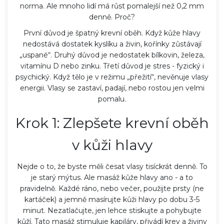
norma. Ale mnoho lidí má růst pomalejší než 0,2 mm
denně. Proč?
První důvod je špatný krevní oběh. Když kůže hlavy
nedostává dostatek kyslíku a živin, kořínky zůstávají
„uspané“. Druhý důvod je nedostatek bílkovin, železa,
vitamínu D nebo zinku. Třetí důvod je stres - fyzický i
psychický. Když tělo je v režimu „přežití“, nevěnuje vlasy
energii. Vlasy se zastaví, padají, nebo rostou jen velmi
pomalu.
Krok 1: Zlepšete krevní oběh
v kůži hlavy
Nejde o to, že byste měli česat vlasy tisíckrát denně. To
je starý mýtus. Ale masáž kůže hlavy ano - a to
pravidelně. Každé ráno, nebo večer, použijte prsty (ne
kartáček) a jemně masírujte kůži hlavy po dobu 3-5
minut. Nezatlačujte, jen lehce stiskujte a pohybujte
kůží. Tato masáž stimuluje kapiláry, přivádí krev a živiny