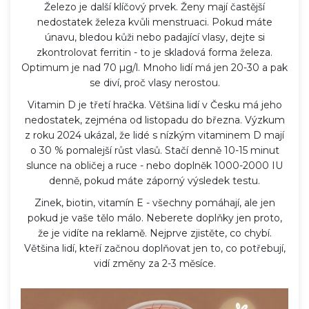
Železo je další klíčový prvek. Ženy mají častější
nedostatek železa kvůli menstruaci. Pokud máte
únavu, bledou kůži nebo padající vlasy, dejte si
zkontrolovat ferritin - to je skladová forma železa.
Optimum je nad 70 µg/l. Mnoho lidí má jen 20-30 a pak
se diví, proč vlasy nerostou.
Vitamin D je třetí hračka. Většina lidí v Česku má jeho
nedostatek, zejména od listopadu do března. Výzkum
z roku 2024 ukázal, že lidé s nízkým vitaminem D mají
o 30 % pomalejší růst vlasů. Stačí denně 10-15 minut
slunce na obličej a ruce - nebo doplněk 1000-2000 IU
denně, pokud máte záporný výsledek testu.
Zinek, biotin, vitamín E - všechny pomáhají, ale jen
pokud je vaše tělo málo. Neberete doplňky jen proto,
že je vidíte na reklamě. Nejprve zjistěte, co chybí.
Většina lidí, kteří začnou doplňovat jen to, co potřebují,
vidí změny za 2-3 měsíce.