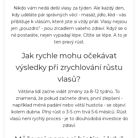
Nikdo vám nedá delší vlasy za týden. Ale každý den,
kdy uděláte pár správných věcí - masáž, jídlo, klid - vás
přibližuje k vlásům, které jste si vždy přáli. Vlasy nejsou
jen „pouzdro“ - jsou zrcadlem vašeho zdraví. Když se o
ně postaráte, nejen vypadají lépe. Cítíte se lépe. A to je
ten pravý růst.
Jak rychle mohu očekávat
výsledky při zrychlování růstu
vlasů?
Většina lidí začne vidět změny za 8-12 týdnů. To
znamená, že pokud začnete dnes, první zlepšení -
například méně padání nebo větší hustota - se objeví
kolem dubna. Plný růst o 3-5 cm trvá 5-6 měsíců. Růst
vlasů není rychlý proces - je to dlouhodobá investice do
zdraví.