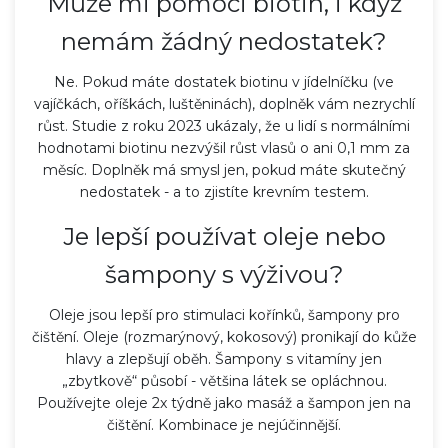
Může mi pomoci biotin, i když
nemám žádný nedostatek?
Ne. Pokud máte dostatek biotinu v jídelníčku (ve
vajíčkách, oříškách, luštěninách), doplněk vám nezrychlí
růst. Studie z roku 2023 ukázaly, že u lidí s normálními
hodnotami biotinu nezvýšil růst vlasů o ani 0,1 mm za
měsíc. Doplněk má smysl jen, pokud máte skutečný
nedostatek - a to zjistíte krevním testem.
Je lepší používat oleje nebo
šampony s výživou?
Oleje jsou lepší pro stimulaci kořínků, šampony pro
čištění. Oleje (rozmarýnový, kokosový) pronikají do kůže
hlavy a zlepšují oběh. Šampony s vitamíny jen
„zbytkově“ působí - většina látek se opláchnou.
Používejte oleje 2x týdně jako masáž a šampon jen na
čištění. Kombinace je nejúčinnější.