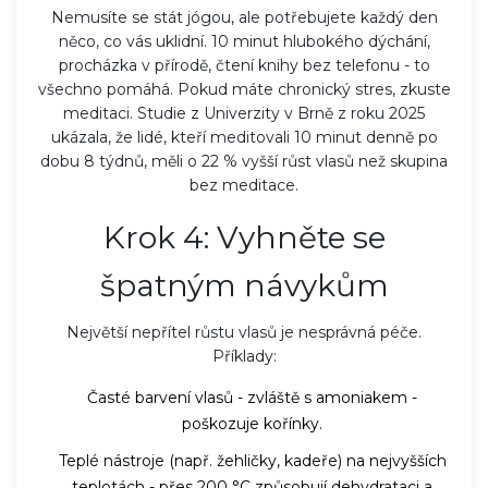
Nemusíte se stát jógou, ale potřebujete každý den
něco, co vás uklidní. 10 minut hlubokého dýchání,
procházka v přírodě, čtení knihy bez telefonu - to
všechno pomáhá. Pokud máte chronický stres, zkuste
meditaci. Studie z Univerzity v Brně z roku 2025
ukázala, že lidé, kteří meditovali 10 minut denně po
dobu 8 týdnů, měli o 22 % vyšší růst vlasů než skupina
bez meditace.
Krok 4: Vyhněte se
špatným návykům
Největší nepřítel růstu vlasů je nesprávná péče.
Příklady:
Časté barvení vlasů - zvláště s amoniakem -
poškozuje kořínky.
Teplé nástroje (např. žehličky, kadeře) na nejvyšších
teplotách - přes 200 °C způsobují dehydrataci a