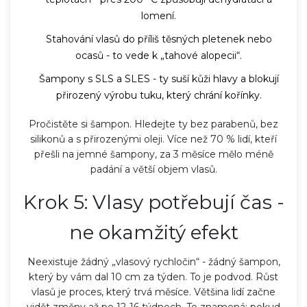
lomení.
Stahování vlasů do příliš těsných pletenek nebo
ocasů - to vede k „tahové alopecii“.
Šampony s SLS a SLES - ty suší kůži hlavy a blokují
přirozený výrobu tuku, který chrání kořínky.
Pročistěte si šampon. Hledejte ty bez parabenů, bez
silikonů a s přirozenými oleji. Více než 70 % lidí, kteří
přešli na jemné šampony, za 3 měsíce mělo méně
padání a větší objem vlasů.
Krok 5: Vlasy potřebují čas -
ne okamžitý efekt
Neexistuje žádný „vlasový rychločin“ - žádný šampon,
který by vám dal 10 cm za týden. To je podvod. Růst
vlasů je proces, který trvá měsíce. Většina lidí začne
vidět změny až po 12-16 týdnech. To znamená: pokud