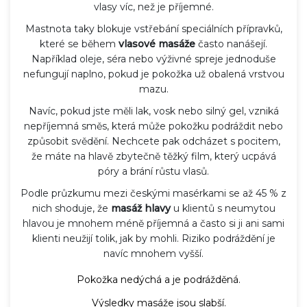
vlasy víc, než je příjemné.
Mastnota taky blokuje vstřebání speciálních přípravků,
které se během
vlasové masáže
často nanášejí.
Například oleje, séra nebo výživné spreje jednoduše
nefungují naplno, pokud je pokožka už obalená vrstvou
mazu.
Navíc, pokud jste měli lak, vosk nebo silný gel, vzniká
nepříjemná směs, která může pokožku podráždit nebo
způsobit svědění. Nechcete pak odcházet s pocitem,
že máte na hlavě zbytečně těžký film, který ucpává
póry a brání růstu vlasů.
Podle průzkumu mezi českými masérkami se až 45 % z
nich shoduje, že
masáž hlavy
u klientů s neumytou
hlavou je mnohem méně příjemná a často si ji ani sami
klienti neužijí tolik, jak by mohli. Riziko podráždění je
navíc mnohem vyšší.
Pokožka nedýchá a je podrážděná.
Výsledky masáže jsou slabší.