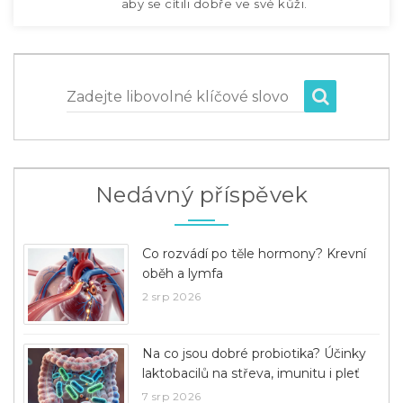
aby se cítili dobře ve své kůži.
Zadejte libovolné klíčové slovo
Nedávný příspěvek
Co rozvádí po těle hormony? Krevní
oběh a lymfa
2 srp 2026
Na co jsou dobré probiotika? Účinky
laktobacilů na střeva, imunitu i pleť
7 srp 2026