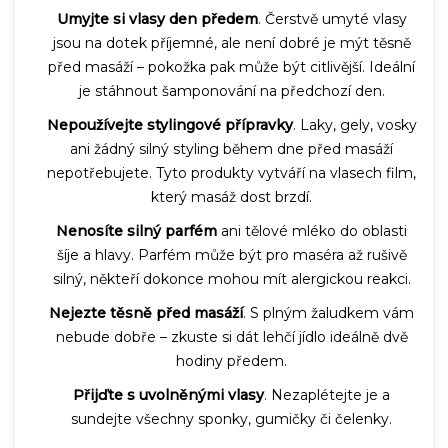
Umyjte si vlasy den předem
. Čerstvě umyté vlasy
jsou na dotek příjemné, ale není dobré je mýt těsně
před masáží – pokožka pak může být citlivější. Ideální
je stáhnout šamponování na předchozí den.
Nepoužívejte stylingové přípravky
. Laky, gely, vosky
ani žádný silný styling během dne před masáží
nepotřebujete. Tyto produkty vytváří na vlasech film,
který masáž dost brzdí.
Nenosíte silný parfém
ani tělové mléko do oblasti
šíje a hlavy. Parfém může být pro maséra až rušivě
silný, někteří dokonce mohou mít alergickou reakci.
Nejezte těsně před masáží
. S plným žaludkem vám
nebude dobře – zkuste si dát lehčí jídlo ideálně dvě
hodiny předem.
Přijďte s uvolněnými vlasy
. Nezaplétejte je a
sundejte všechny sponky, gumičky či čelenky.