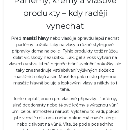
Parfémy, krémy a vlasové
produkty – kdy raději
vynechat
Před
masáží hlavy
nebo vlasů je opravdu lepší nechat
parfémy, tužidla, laky na vlasy a různé stylingové
přípravky doma na polici. Tyhle produkty totiž můžou
dělat víc škody než užitku. Lak, gel a vosk vytváří na
vlasech vrstvu, která nejenže brání uvolnění pokožky, ale
taky znesnadňuje vstřebávání výživných složek z
masážních olejů a sér. Masérka pak místo příjemné
masáže hlavně bojuje s lepkavými vlasy a někdy to i
tahá.
Tohle neplatí jenom pro vlasové přípravky. Parfémy,
silné deodoranty nebo tělové krémy s výraznou vůní
umí celou atmosféru narušit. Vyloženě to vadí, pokud
jste v malé místnosti nebo pokud má masér alergii
nebo citlivost na vůně. Víte, že podle posledního