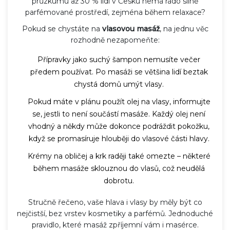
průzkumu až 30 % lidí v Česku nemá rádo silně
parfémované prostředí, zejména během relaxace?
Pokud se chystáte na
vlasovou masáž
, na jednu věc
rozhodně nezapomeňte:
Přípravky jako suchý šampon nemusíte večer
předem používat. Po masáži se většina lidí beztak
chystá domů umýt vlasy.
Pokud máte v plánu použít olej na vlasy, informujte
se, jestli to není součástí masáže. Každý olej není
vhodný a někdy může dokonce podráždit pokožku,
když se promasíruje hlouběji do vlasové části hlavy.
Krémy na obličej a krk raději také omezte – některé
během masáže sklouznou do vlasů, což neudělá
dobrotu.
Stručně řečeno, vaše hlava i vlasy by měly být co
nejčistší, bez vrstev kosmetiky a parfémů. Jednoduché
pravidlo, které masáž zpříjemní vám i masérce.