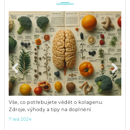
Previous
Next
né
Vše, co potřebujete vědět o kolagenu:
Jak
Zdroje, výhody a tipy na doplnění
Kom
7 led 2024
6 p