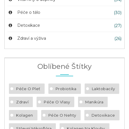
Péče o tělo
(30)
Detoxikace
(27)
Zdraví a výživa
(26)
Oblíbené Štítky
Péče O Pleť
Probiotika
Laktobacily
Zdraví
Péče O Vlasy
Manikúra
Kolagen
Péče O Nehty
Detoxikace
Střevní Mikroflóra
Kolagen Na Klouby