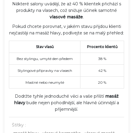
Některé salony uvádějí, že až 40 % klientek přichází s
produkty na vlasech, což snižuje účinek samotné
vlasové masáže
.
Pokud chcete porovnat, v jakém stavu přijdou klienti
nejčastěji na masáž hlavy, podívejte se na malý přehled:
Stav vlasů
Procento klientů
Bez stylingu, umyté den předem
38 %
Stylingové přípravky na vlasech
42 %
Mastné nebo neumyté
20 %
Dodržte tyhle jednoduché věci a vaše příští
masáž
hlavy
bude nejen pohodlnější, ale hlavně účinnější a
příjemnější.
Štítky :