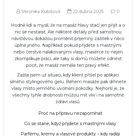
Veronika Kubišová
22 dubna 2025
0
Hodně lidí si myslí, že na masáž hlavy stačí jen přijít a o
nic se nestarat. Ale některé detaily před samotnou
návštěvou dokážou proměnit příjemný zážitek v něco
úplně jiného. Například: pokud přijdete s mastnými
nebo čerstvě nalakovanými vlasy, masérce to nejen
zkomplikuje práci, ale taky si domů můžete odnést
pocit, že masáž neměla ten pravý efekt.
Zažila jsem už situaci, kdy klient přišel po aplikaci
silného stylingového gelu. Během masáže pak drhnete
vlasy místo jemného uvolnění pokožky. Nejhorší je, že
všechny tyhle drobnosti můžou mít vliv i na samotné
zdraví vlasů.
Proč na přípravu nezapomínat
Co se stane, když přijdete s mastnými vlasy
Parfémy, krémy a vlasové produkty – kdy raději