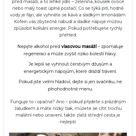
před masáží, a to lehké jídlo – zelenina, kousek ovoce
nebo malý toast úplně postačí. Co se týká pití, hodně
vody je fajn, ale vyhněte se kávě a sladkým limonádám.
Kofein vás zbytečně nabudí a sladké nápoje můžou
způsobit kolísání energie. Pokud potřebujete rychlý
přehled:
Nepijte alkohol před
vlasovou masáží
– zpomaluje
regeneraci a může zvýšit riziko bolestí hlavy.
Je lepší se vyhnout čerstvým džusům a
energetickým nápojům, které dráždí trávení.
Pokud jste velmi hladoví, dejte si jen svačinku, ne
plnohodnotné menu.
Funguje to i opačně? Ano – pokud přijdete s prázdným
žaludkem a máte nízký tlak, můžete se cítit trochu
malátní nebo unavení, takže zlatá střední cesta je
nejlepší.