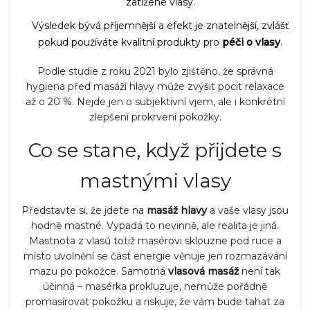
zatížené vlasy.
Výsledek bývá příjemnější a efekt je znatelnější, zvlášť
pokud používáte kvalitní produkty pro
péči o vlasy
.
Podle studie z roku 2021 bylo zjištěno, že správná
hygiena před masáží hlavy může zvýšit pocit relaxace
až o 20 %. Nejde jen o subjektivní vjem, ale i konkrétní
zlepšení prokrvení pokožky.
Co se stane, když přijdete s
mastnými vlasy
Představte si, že jdete na
masáž hlavy
a vaše vlasy jsou
hodně mastné. Vypadá to nevinně, ale realita je jiná.
Mastnota z vlasů totiž masérovi sklouzne pod ruce a
místo uvolnění se část energie věnuje jen rozmazávání
mazu po pokožce. Samotná
vlasová masáž
není tak
účinná – masérka prokluzuje, nemůže pořádně
promasírovat pokožku a riskuje, že vám bude tahat za