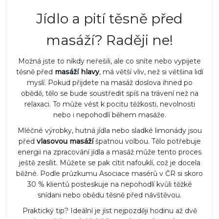
Jídlo a pití těsně před
masáží? Raději ne!
Možná jste to nikdy neřešili, ale co sníte nebo vypijete
těsně před
masáží hlavy
, má větší vliv, než si většina lidí
myslí. Pokud přijdete na masáž doslova ihned po
obědě, tělo se bude soustředit spíš na trávení než na
relaxaci. To může vést k pocitu těžkosti, nevolnosti
nebo i nepohodlí během masáže.
Mléčné výrobky, hutná jídla nebo sladké limonády jsou
před
vlasovou masáží
špatnou volbou. Tělo potřebuje
energii na zpracování jídla a masáž může tento proces
ještě zesílit. Můžete se pak cítit nafouklí, což je docela
běžné. Podle průzkumu Asociace masérů v ČR si skoro
30 % klientů posteskuje na nepohodlí kvůli těžké
snídani nebo obědu těsně před návštěvou.
Praktický tip? Ideální je jíst nejpozději hodinu až dvě