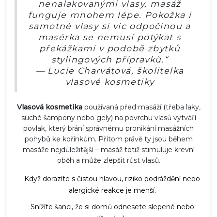
nenalakovanými vlasy, masáž
funguje mnohem lépe. Pokožka i
samotné vlasy si víc odpočinou a
masérka se nemusí potýkat s
překážkami v podobě zbytků
stylingových přípravků.“
— Lucie Charvátová, školitelka
vlasové kosmetiky
Vlasová kosmetika
používaná před masáží (třeba laky,
suché šampony nebo gely) na povrchu vlasů vytváří
povlak, který brání správnému pronikání masážních
pohybů ke kořínkům. Přitom právě ty jsou během
masáže nejdůležitější – masáž totiž stimuluje krevní
oběh a může zlepšit růst vlasů.
Když dorazíte s čistou hlavou, riziko podráždění nebo
alergické reakce je menší.
Snížíte šanci, že si domů odnesete slepené nebo