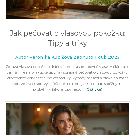
Jak pečovat o vlasovou pokožku:
Tipy a triky
Autor Veronika Kubišová Zapnuto 1 dub 2025
Zdravá vlasová pokožka je klíčová pro krásné a pevné vlasy. V článku se
zaměříme na praktické tipy, jak správně pečovat o vlasovou pokožku.
Probereme výběr správné kosmetiky, výhody masáží a hlavních zásad
zdravé životosprávy. Přečtěte si o tom, jak si poradit s běžnými
problémy, jako je lupy nebo n
(Číst více)