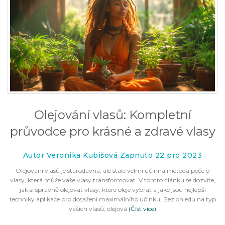
Olejování vlasů: Kompletní
průvodce pro krásné a zdravé vlasy
Autor Veronika Kubišová Zapnuto 22 pro 2023
Olejování vlasů je starodávná, ale stále velmi účinná metoda péče o
vlasy, která může vaše vlasy transformovat. V tomto článku se dozvíte,
jak si správně olejovat vlasy, které oleje vybrat a jaké jsou nejlepší
techniky aplikace pro dosažení maximálního učinku. Bez ohledu na typ
vašich vlasů, olejová
(Číst více)