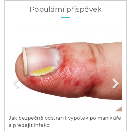
Populární příspěvek
Previous
Next
Jak bezpečně odstranit výpotek po manikúře
Jak
a předejít infekci
ko