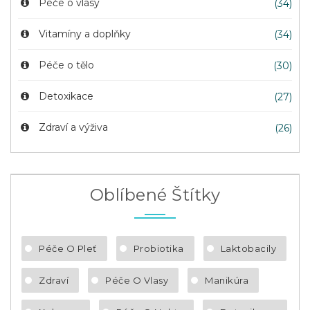
Péče o vlasy
(34)
Vitamíny a doplňky
(34)
Péče o tělo
(30)
Detoxikace
(27)
Zdraví a výživa
(26)
Oblíbené Štítky
Péče O Pleť
Probiotika
Laktobacily
Zdraví
Péče O Vlasy
Manikúra