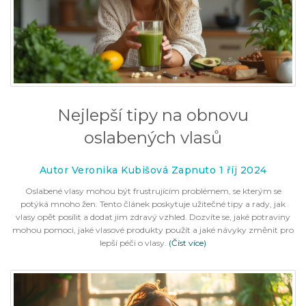
Nejlepší tipy na obnovu
oslabených vlasů
Autor Veronika Kubišová Zapnuto 1 říj 2024
Oslabené vlasy mohou být frustrujícím problémem, se kterým se
potýká mnoho žen. Tento článek poskytuje užitečné tipy a rady, jak
vlasy opět posílit a dodat jim zdravý vzhled. Dozvíte se, jaké potraviny
mohou pomoci, jaké vlasové produkty použít a jaké návyky změnit pro
lepší péči o vlasy.
(Číst více)