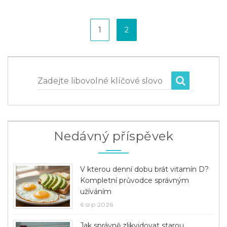
1
2
Zadejte libovolné klíčové slovo
Nedávný příspěvek
V kterou denní dobu brát vitamín D?
Kompletní průvodce správným
užíváním
6 srp 2026
Jak správně zlikvidovat starou