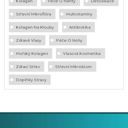
Kolagen
Péče O Nehty
Detoxikace
Střevní Mikroflóra
Multivitamíny
Kolagen Na Klouby
Antibiotika
Zdravé Vlasy
Péče O Nohy
Mořský Kolagen
Vlasová Kosmetika
Zdraví Střev
Střevní Mikrobiom
Doplňky Stravy