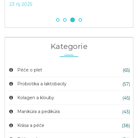
23 říj 2025
4 ú
Kategorie
Péče o pleť
(65)
Probiotika a laktobacily
(57)
Kolagen a klouby
(45)
Manikúra a pedikúra
(43)
Krása a péče
(38)