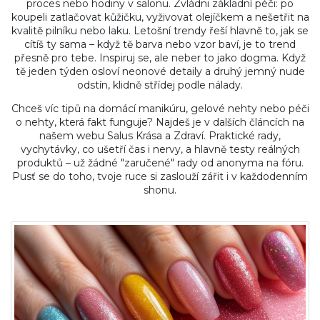
proces nebo hodiny v salonu. Zvládni základní péči: po
koupeli zatlačovat kůžičku, vyživovat olejíčkem a nešetřit na
kvalitě pilníku nebo laku. Letošní trendy řeší hlavně to, jak se
cítíš ty sama – když tě barva nebo vzor baví, je to trend
přesně pro tebe. Inspiruj se, ale neber to jako dogma. Když
tě jeden týden osloví neonové detaily a druhý jemný nude
odstín, klidně střídej podle nálady.
Chceš víc tipů na domácí manikúru, gelové nehty nebo péči
o nehty, která fakt funguje? Najdeš je v dalších článcích na
našem webu Salus Krása a Zdraví. Praktické rady,
vychytávky, co ušetří čas i nervy, a hlavně testy reálných
produktů – už žádné "zaručené" rady od anonyma na fóru.
Pusť se do toho, tvoje ruce si zaslouží zářit i v každodenním
shonu.