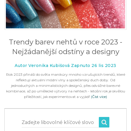
Trendy barev nehtů v roce 2023 -
Nejžádanější odstíny a designy
Autor Veronika Kubišová Zapnuto 26 lis 2023
Rok 2023 přináší do světa manikúry mnoho vzrušujících trendů, které
reflektují aktuální módní vlny a společenský duch doby. Od
jednoduchých a minimalistických designů, přes odvážné barevné
kombinace, až po umělecké výtvory na nehtech - letošní rok je skvělou
příležitostí, jak experimentovat a vyjádř
(Číst více)
Zadejte libovolné klíčové slovo