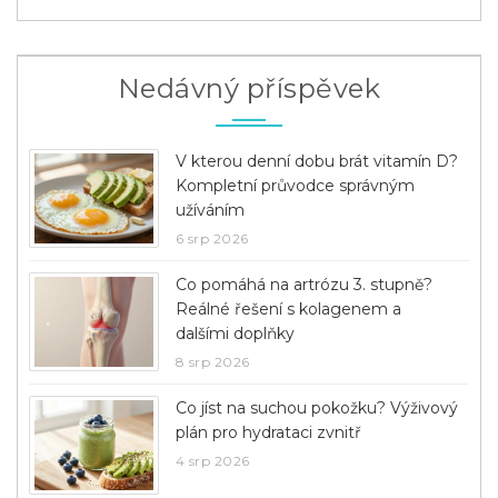
Nedávný příspěvek
V kterou denní dobu brát vitamín D?
Kompletní průvodce správným
užíváním
6 srp 2026
Co pomáhá na artrózu 3. stupně?
Reálné řešení s kolagenem a
dalšími doplňky
8 srp 2026
Co jíst na suchou pokožku? Výživový
plán pro hydrataci zvnitř
4 srp 2026