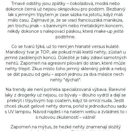
Tmavé odstíny jsou zpátky – čokoládová, modrá nebo
dokonce černá už nejsou okrajovkou pro podzim. Bezbarvý
lak s jemným třpytem je zase sázka na jistotu, když máš
málo času. Zajímavé je, že se vrací francouzská manikúra,
jen trochu jinak – s barevným nebo metalickým koncem,
někdy dokonce s nalepovací páskou, která make-up ještě
podtrhne.
Co se tvarů týká, už to není jen hranaté versus kulaté.
Mandlový tvar je TOP, ale pokud máš kratší nehty, zůstaň u
jemně zaoblených konců. Důležité je taky zdraví samotných
nehtů. Zapomeň na agresivní pilování do stran, které může
nehty třepit. Zkus místo toho jemný skleněný pilník a neboj
se dát pauzu od gelu – aspoň jednou za dva měsíce nech
nehty "dýchat".
Na trendy ale není potřeba specializovaná výbava. Barevné
laky z drogerky už nejsou, co bývaly – dlouho vydrží a dají se
překrýt i třpytivým top coatem, když tě omrzí nuda. Jestli
chceš zkusit gelové nehty doma, pořiď si jednoduchou sadu
s UV lampou. Návod najdeš i na našem webu a zvládneš to i
s nulovou zkušeností – vážně!
Zapomeň na mýtus, že hezké nehty znamenají složitý