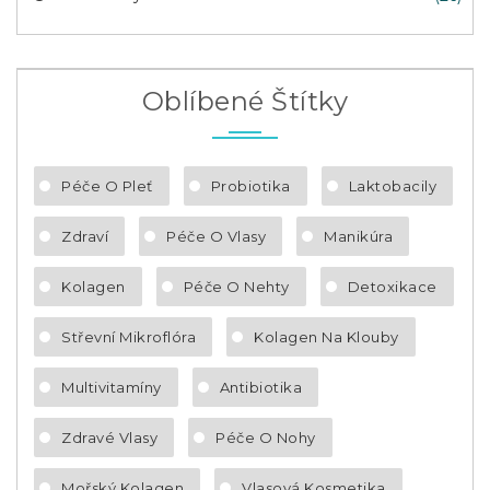
Oblíbené Štítky
Péče O Pleť
Probiotika
Laktobacily
Zdraví
Péče O Vlasy
Manikúra
Kolagen
Péče O Nehty
Detoxikace
Střevní Mikroflóra
Kolagen Na Klouby
Multivitamíny
Antibiotika
Zdravé Vlasy
Péče O Nohy
Mořský Kolagen
Vlasová Kosmetika