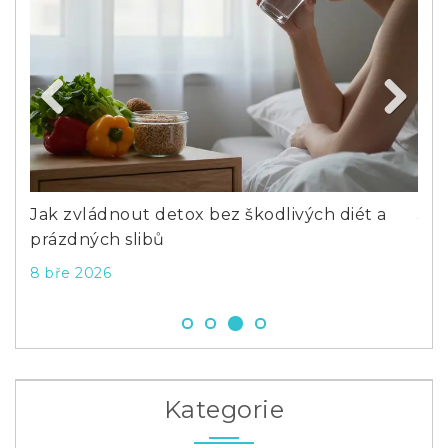
Previous
Next
Jak zvládnout detox bez škodlivých diét a
Jak
prázdných slibů
2 č
8 bře 2026
Kategorie