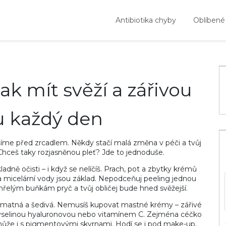
Antibiotika chyby
Oblíbené
Jak mít svěží a zářivou
 každý den
šíme před zrcadlem. Někdy stačí malá změna v péči a tvůj
 Chceš taky rozjasněnou pleť? Jde to jednoduše.
adně očisti – i když se nelíčíš. Prach, pot a zbytky krémů
ly a micelární vody jsou základ. Nepodceňuj peeling jednou
řelým buňkám pryč a tvůj obličej bude hned svěžejší.
 matná a šedivá. Nemusíš kupovat mastné krémy – zářivé
 s kyselinou hyaluronovou nebo vitamínem C. Zejména céčko
 pomůže i s pigmentovými skvrnami. Hodí se i pod make-up,