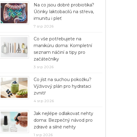
Na co jsou dobré probiotika?
Účinky laktobacilů na střeva,
imunitu i pleť
7 srp 2026
Co vše potřebujete na
manikúru doma: Kompletní
seznam náčiní a tipy pro
začátečníky
3 srp 2026
Co jíst na suchou pokožku?
Výživový plán pro hydrataci
zvnitř
4 srp 2026
Jak nejlépe odlakovat nehty
doma: Bezpečný návod pro
zdravé a silné nehty
1 srp 2026