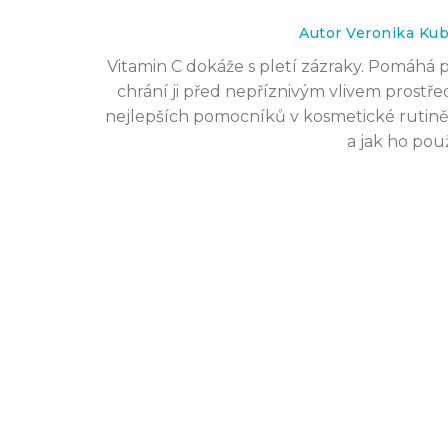
strategie
Autor Veronika Ku
23 pro 2023
Vitamin C dokáže s pletí zázraky. Pomáhá 
chrání ji před nepříznivým vlivem prostře
nejlepších pomocníků v kosmetické rutině. 
a jak ho použ