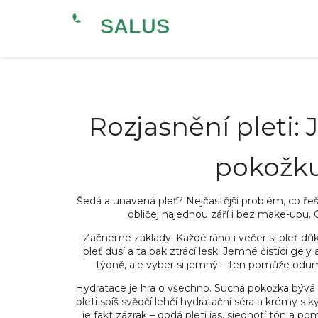
Rozjasnění pleti: 
pokožku
Šedá a unavená pleť? Nejčastější problém, co ře
obličej najednou září i bez make-upu.
Začneme základy. Každé ráno i večer si pleť důkl
pleť dusí a ta pak ztrácí lesk. Jemné čistící ge
týdně, ale vyber si jemný – ten pomůže odum
Hydratace je hra o všechno. Suchá pokožka bývá
pleti spíš svědčí lehčí hydratační séra a krémy
je fakt zázrak – dodá pleti jas, sjednotí tón a