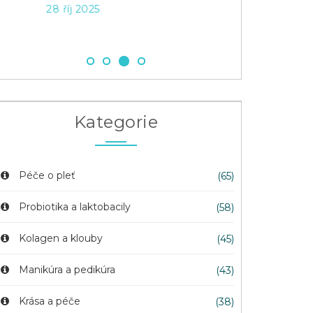
28 říj 2025
9 zář 2025
Kategorie
Péče o pleť
(65)
Probiotika a laktobacily
(58)
Kolagen a klouby
(45)
Manikúra a pedikúra
(43)
Krása a péče
(38)