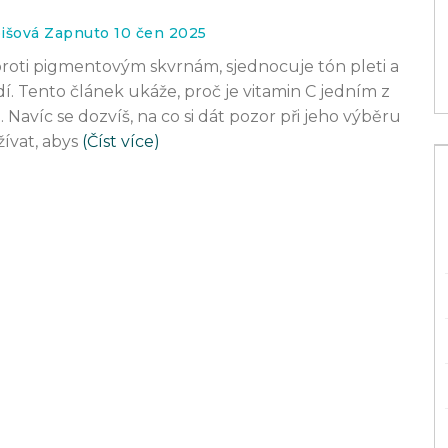
2 srp 2026
bišová Zapnuto 10 čen 2025
proti pigmentovým skvrnám, sjednocuje tón pleti a
dí. Tento článek ukáže, proč je vitamin C jedním z
Navíc se dozvíš, na co si dát pozor při jeho výběru
ívat, abys
(Číst více)