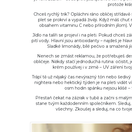
protože krá
Chceš rychlý trik? Opláchni ráno obličej střídav
pleť se prokrví a vypadá živěji. Když máš chuť n
obsahem vitaminu C nebo přírodním jílom). Výsl
Jídlo na talíři se projeví i na pleti. Pokud chceš
pití vody. Hlavní jsou antioxidanty – najdeš je hl
Sladké limonády, bílé pečivo a smažená jídl
Nenech se zmást reklamou, že potřebuješ dese
obličeje. Někdy stačí jednoduchá rutina: očistit
krém používej i v zimě – UV záření tvoji
Trápí tě už nějaký čas nevýrazný tón nebo šedivý
nightera nebo hektický týden je na pleti vidět 
osm hodin spánku nejsou klišé – 
Přestaň čekat na zázrak v tubě a začni s malým
stane tvým každodenním společníkem. Sleduj, c
všechny. Zkoušej a sleduj, na co tvoje