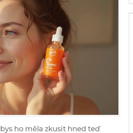
padávání
Co rozvádí po těle hormony? Krevní
 účinné
oběh a lymfa
 bys ho měla zkusit hned teď