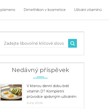
 písmeno
Dimethikon v kosmetice
Užívání vitamínů
Zadejte libovolné klíčové slovo
Nedávný příspěvek
V kterou denní dobu brát
vitamín D? Kompletní
průvodce správným užíváním
6 srp 2026