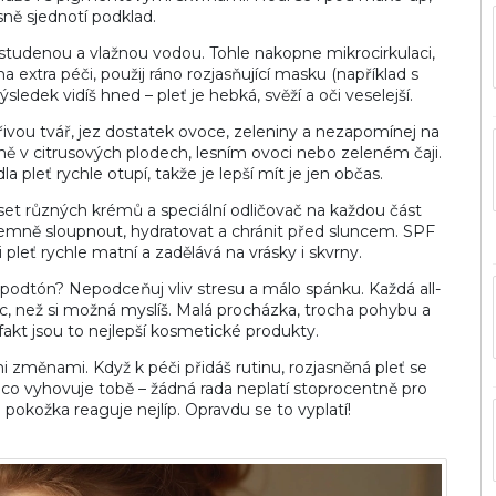
sně sjednotí podklad.
ě studenou a vlažnou vodou. Tohle nakopne mikrocirkulaci,
a extra péči, použij ráno rozjasňující masku (například s
edek vidíš hned – pleť je hebká, svěží a oči veselejší.
 zářivou tvář, jez dostatek ovoce, zeleniny a nezapomínej na
avně v citrusových plodech, lesním ovoci nebo zeleném čaji.
a pleť rychle otupí, takže je lepší mít je jen občas.
t různých krémů a speciální odličovač na každou část
, jemně sloupnout, hydratovat a chránit před sluncem. SPF
 pleť rychle matní a zadělává na vrásky i skvrny.
 podtón? Nepodceňuj vliv stresu a málo spánku. Každá all-
víc, než si možná myslíš. Malá procházka, trocha pohybu a
fakt jsou to nejlepší kosmetické produkty.
i změnami. Když k péči přidáš rutinu, rozjasněná pleť se
o vyhovuje tobě – žádná rada neplatí stoprocentně pro
 pokožka reaguje nejlíp. Opravdu se to vyplatí!