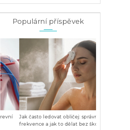
Populární příspěvek
Jak často ledovat obličej: správná
Kdy brát prebi
frekvence a jak to dělat bez škody
dávkování a 