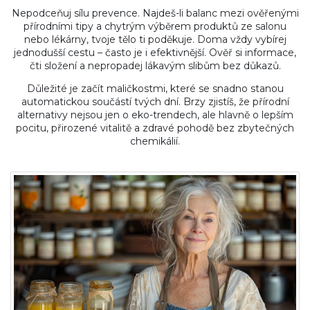
Nepodceňuj sílu prevence. Najdeš-li balanc mezi ověřenými
přírodními tipy a chytrým výběrem produktů ze salonu
nebo lékárny, tvoje tělo ti poděkuje. Doma vždy vybírej
jednodušší cestu – často je i efektivnější. Ověř si informace,
čti složení a nepropadej lákavým slibům bez důkazů.
Důležité je začít maličkostmi, které se snadno stanou
automatickou součástí tvých dní. Brzy zjistíš, že přírodní
alternativy nejsou jen o eko-trendech, ale hlavně o lepším
pocitu, přirozené vitalitě a zdravé pohodě bez zbytečných
chemikálií.