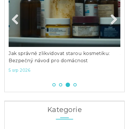
Previous
Next
Jak správně zlikvidovat starou kosmetiku:
Jak
Bezpečný návod pro domácnost
ryc
5 srp 2026
27 
Kategorie