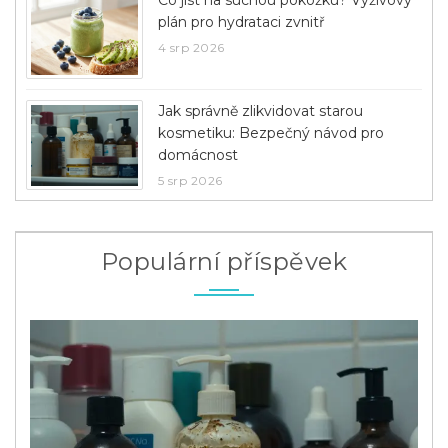
Co jíst na suchou pokožku? Výživový
plán pro hydrataci zvnitř
4 srp 2026
Jak správně zlikvidovat starou
kosmetiku: Bezpečný návod pro
domácnost
5 srp 2026
Populární příspěvek