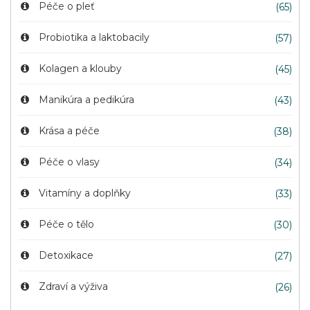
Péče o pleť
(65)
Probiotika a laktobacily
(57)
Kolagen a klouby
(45)
Manikúra a pedikúra
(43)
Krása a péče
(38)
Péče o vlasy
(34)
Vitamíny a doplňky
(33)
Péče o tělo
(30)
Detoxikace
(27)
Zdraví a výživa
(26)