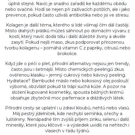
úplně stejně. Navíc je snadno zařadíš ke každému obědu
nebo svačině. Hodí se nejen při zažívacích potížích, ale i jako
prevence, pokud často užíváš antibiotika nebo jsi ve stresu.
Kolagen je další téma, kterého si lidé všímají čím dál častěji.
Místo drahých prášků můžeš sáhnout po domácím vývaru z
kostí, který navíc dodá tělu i další důležité živiny a skvěle
zasytí. Pokud nejíš maso, zkus podporovat přirozenou
tvorbu kolagenu – pomáhá vitamin C z papriky, citrusů nebo
brokolice.
Když jde o péči o pleť, přírodní alternativy nejsou jen trendy,
často jsou i šetrnější. Místo chemických peelingů zkus
ověřenou klasiku – jemný cukrový nebo kávový peeling.
Hydratace? Bambucké máslo nebo kokosový olej poslouží
výborně, obzvlášť pokud tě trápí suchá kůže. A pozor na
složení kupované kosmetiky, spousta běžných krémů
obsahuje zbytečně moc parfemace a dráždivých látek.
Přírodní cesty se uplatní i u zdraví kloubů, nehtů nebo vlasů.
Měj pestrý jídelníček, kde nechybí semínka, ořechy a
luštěniny. Nenápadně tím zvýšíš příjem zinku, selenu i další
minerály, které jsou klíčové – a výsledek uvidíš na nehtech i
vlasech v řádu týdnů.