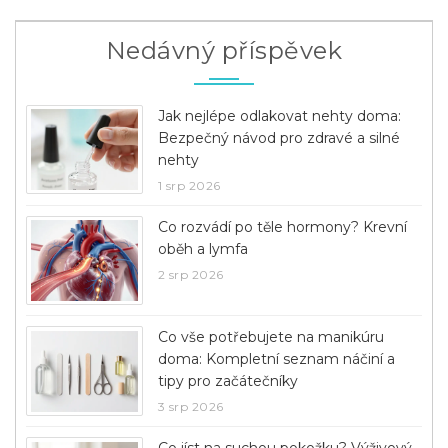
Nedávný příspěvek
Jak nejlépe odlakovat nehty doma:
Bezpečný návod pro zdravé a silné
nehty
1 srp 2026
Co rozvádí po těle hormony? Krevní
oběh a lymfa
2 srp 2026
Co vše potřebujete na manikúru
doma: Kompletní seznam náčiní a
tipy pro začátečníky
3 srp 2026