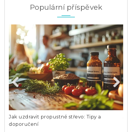
Populární příspěvek
Previous
Next
Jak uzdravit propustné střevo: Tipy a
Jak
doporučení
živ