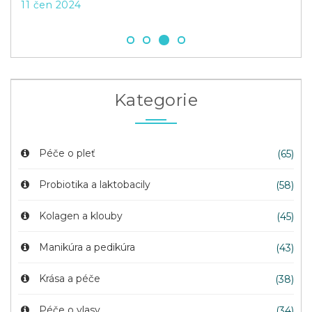
11 čen 2024
20 
Kategorie
Péče o pleť
(65)
Probiotika a laktobacily
(58)
Kolagen a klouby
(45)
Manikúra a pedikúra
(43)
Krása a péče
(38)
Péče o vlasy
(34)