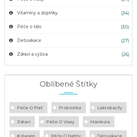
Vitamíny a doplňky
(34)
Péče o tělo
(30)
Detoxikace
(27)
Zdraví a výživa
(26)
Oblíbené Štítky
Péče O Pleť
Probiotika
Laktobacily
Zdraví
Péče O Vlasy
Manikúra
Kolagen
Péče O Nehty
Detoxikace