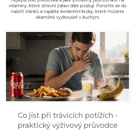
nejlepší brát prebiotika a jaké potraviny jsou bohaté na
vitamíny, které střevní zdraví dále posilují. Ponořte se do
našich článků a najděte konkrétní kroky, které můžete
okamžitě vyzkoušet v kuchyni.
Co jíst při trávicích potížích -
praktický výživový průvodce