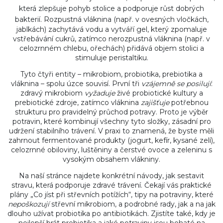
která zlepšuje pohyb stolice a podporuje růst dobrých
bakterií
. Rozpustná vláknina (např. v ovesných vločkách,
jablkách) zachytává vodu a vytváří gel, který zpomaluje
vstřebávání cukrů, zatímco nerozpustná vláknina (např. v
celozrnném chlebu, ořechách) přidává objem stolici a
stimuluje peristaltiku.
Tyto čtyři entity – mikrobiom, probiotika, prebiotika a
vláknina – spolu úzce souvisí. První tři
vzájemně se posilují
:
zdravý mikrobiom
vyžaduje
živé probiotické kultury a
prebiotické zdroje, zatímco vláknina
zajišťuje
potřebnou
strukturu pro pravidelný průchod potravy. Proto je výběr
potravin, které kombinují všechny tyto složky, zásadní pro
udržení stabilního trávení. V praxi to znamená, že byste měli
zahrnout fermentované produkty (jogurt, kefír, kysané zelí),
celozrnné obiloviny, luštěniny a čerstvé ovoce a zeleninu s
vysokým obsahem vlákniny.
Na naší stránce najdete konkrétní návody, jak sestavit
stravu, která podporuje zdravé trávení. Čekají vás praktické
plány „Co jíst při střevních potížích“, tipy na potraviny, které
nepoškozují
střevní mikrobiom, a podrobné rady, jak a na jak
dlouho užívat probiotika po antibiotikách. Zjistíte také, kdy je