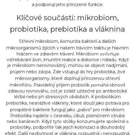
a podporují jeho přirozené funkce.
Klíčové součásti: mikrobiom,
probiotika, prebiotika a vláknina
Střevní
mikrobiom
,
komunita bakterií a dalších
mikroorganismů žijících v našem trávicím traktu
je hlavním
hráčem ve zdravém trávení. Mikrobiom
ovlivňuje
vstřebávání živin, imunitní reakce a dokonce i náladu. Když
je mikrobiom nerovnovážný, mohou se objevit nadýmání,
průjem nebo zácpa. Zde vstupují do hry
probiotika
,
živé
mikroorganismy, které doplňují přirozenou střevní
mikroflóru
. Pravidelný příjem probiotik
pomáhá
obnovit
zdravou rovnováhu, což je zvlášť užitečné po antibiotické
léčbě nebo při stresových obdobích. K probiotikům
prebiotika
,
nesnážlivé vlákniny, které slouží jako potrava pro
prospěšné bakterie
fungují jako „palivo“ pro mikrobiom.
Prebiotika najdete v česneku, cibuli, pšeničném otrubě
nebo banánech. Když tyto složky konzumujete společně s
probiotiky, podpoříte tak jejich kolonizaci a dlouhodobý
efekt. Další nezbytnost je
vláknina
,
rozpustná i nerozpustná,