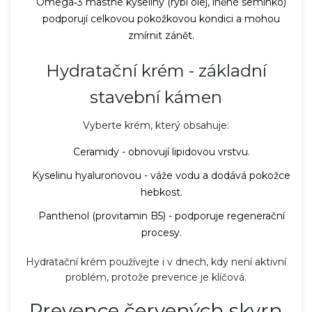
Omega‑3 mastné kyseliny (rybí olej, lněné semínko)
podporují celkovou pokožkovou kondici a mohou
zmírnit zánět.
Hydratační krém - základní
stavební kámen
Vyberte krém, který obsahuje:
Ceramidy - obnovují lipidovou vrstvu.
Kyselinu hyaluronovou - váže vodu a dodává pokožce
hebkost.
Panthenol (provitamin B5) - podporuje regenerační
procesy.
Hydratační krém používejte i v dnech, kdy není aktivní
problém, protože prevence je klíčová.
Prevence červených skvrn