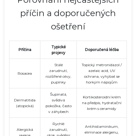
příčin a doporučených
ošetření
Typické
Příčina
Doporučená léčba
projevy
Stálé
Topický metronidazol /
zarudnutí,
azelaic acid, UV
Rosacea
rozšířené cévy,
ochrana, vyhýbat se
pupínky
horkým nápojům
Šupinatá,
Kortikosteroidní krém
Dermatitida
svědivá
na předpis, hydratační
(atopická)
pokožka, často
krém s ceramidy
v záhybech
Rychlé
Antihistaminikum,
Alergická
zarudnutí,
eliminace alergenu,
reakce
otok, svědění