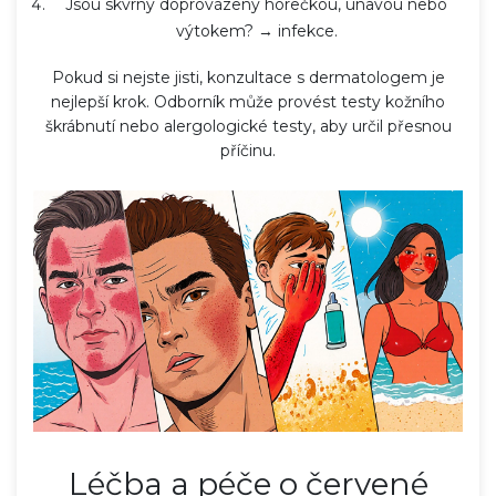
Jsou skvrny doprovázeny horečkou, únavou nebo
výtokem? → infekce.
Pokud si nejste jisti, konzultace s
dermatologem
je
nejlepší krok. Odborník může provést testy kožního
škrábnutí nebo alergologické testy, aby určil přesnou
příčinu.
Léčba a péče o červené