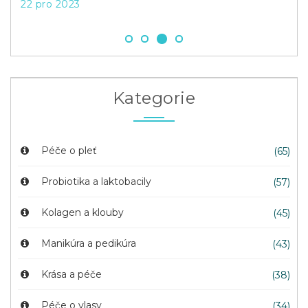
22 pro 2023
27 l
Kategorie
Péče o pleť
(65)
Probiotika a laktobacily
(57)
Kolagen a klouby
(45)
Manikúra a pedikúra
(43)
Krása a péče
(38)
Péče o vlasy
(34)