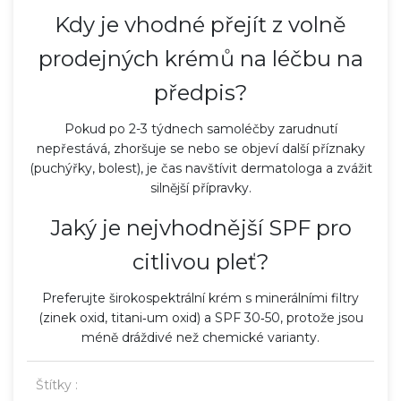
Kdy je vhodné přejít z volně
prodejných krémů na léčbu na
předpis?
Pokud po 2-3 týdnech samoléčby zarudnutí
nepřestává, zhoršuje se nebo se objeví další příznaky
(puchýřky, bolest), je čas navštívit dermatologa a zvážit
silnější přípravky.
Jaký je nejvhodnější SPF pro
citlivou pleť?
Preferujte širokospektrální krém s minerálními filtry
(zinek oxid, titani‑um oxid) a SPF 30‑50, protože jsou
méně dráždivé než chemické varianty.
Štítky :