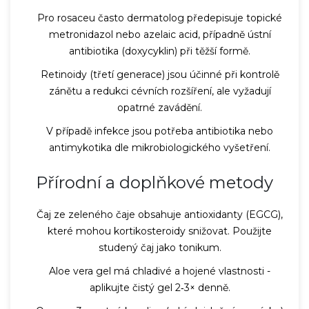
Pro rosaceu často dermatolog předepisuje topické
metronidazol nebo azelaic acid, případně ústní
antibiotika (doxycyklin) při těžší formě.
Retinoidy (třetí generace) jsou účinné při kontrolě
zánětu a redukci cévních rozšíření, ale vyžadují
opatrné zavádění.
V případě infekce jsou potřeba antibiotika nebo
antimykotika dle mikrobiologického vyšetření.
Přírodní a doplňkové metody
Čaj ze zeleného čaje obsahuje antioxidanty (EGCG),
které mohou kortikosteroidy snižovat. Použijte
studený čaj jako tonikum.
Aloe vera gel má chladivé a hojené vlastnosti -
aplikujte čistý gel 2‑3× denně.