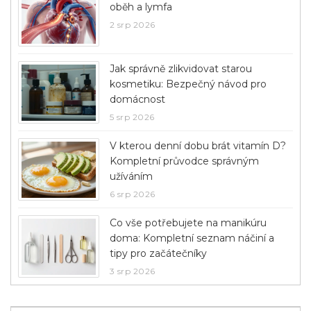
oběh a lymfa
2 srp 2026
Jak správně zlikvidovat starou
kosmetiku: Bezpečný návod pro
domácnost
5 srp 2026
V kterou denní dobu brát vitamín D?
Kompletní průvodce správným
užíváním
6 srp 2026
Co vše potřebujete na manikúru
doma: Kompletní seznam náčiní a
tipy pro začátečníky
3 srp 2026