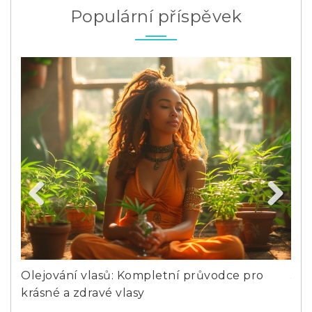
Populární příspěvek
Previous
Next
Olejování vlasů: Kompletní průvodce pro
Jak
krásné a zdravé vlasy
pro