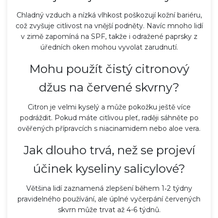
Chladný vzduch a nízká vlhkost poškozují kožní bariéru,
což zvyšuje citlivost na vnější podněty. Navíc mnoho lidí
v zimě zapomíná na SPF, takže i odražené paprsky z
úředních oken mohou vyvolat zarudnutí.
Mohu použít čistý citronový
džus na červené skvrny?
Citron je velmi kyselý a může pokožku ještě více
podráždit. Pokud máte citlivou pleť, raději sáhněte po
ověřených přípravcích s niacinamidem nebo aloe vera.
Jak dlouho trvá, než se projeví
účinek kyseliny salicylové?
Většina lidí zaznamená zlepšení během 1‑2 týdny
pravidelného používání, ale úplné vyčerpání červených
skvrn může trvat až 4-6 týdnů.