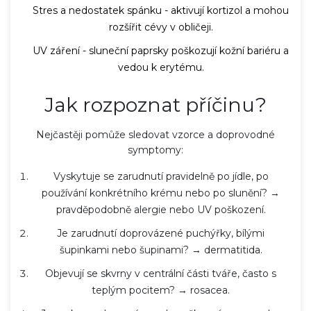
Stres a nedostatek spánku - aktivují kortizol a mohou
rozšířit cévy v obličeji.
UV záření - sluneční paprsky poškozují kožní bariéru a
vedou k erytému.
Jak rozpoznat příčinu?
Nejčastěji pomůže sledovat vzorce a doprovodné
symptomy:
Vyskytuje se zarudnutí pravidelně po jídle, po
používání konkrétního krému nebo po slunění? →
pravděpodobně alergie nebo UV poškození.
Je zarudnutí doprovázené puchýřky, bílými
šupinkami nebo šupinami? → dermatitida.
Objevují se skvrny v centrální části tváře, často s
teplým pocitem? → rosacea.