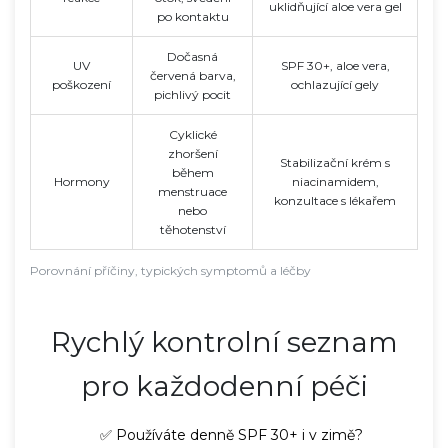
uklidňující aloe vera gel
po kontaktu
Dočasná
UV
SPF 30+, aloe vera,
červená barva,
poškození
ochlazující gely
pichlivý pocit
Cyklické
zhoršení
Stabilizační krém s
během
Hormony
niacinamidem,
menstruace
konzultace s lékařem
nebo
těhotenství
Porovnání příčiny, typických symptomů a léčby
Rychlý kontrolní seznam
pro každodenní péči
✅ Používáte denně SPF 30+ i v zimě?