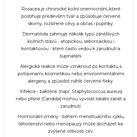
Rosacea
je chronické kožní onemocnění, které
postihuje především tvář a způsobuje červené
skvrny, rozšířené cévy a občas i pupínky.
Dermatitida
zahrnuje několik typů zánětlivých
kožních stavů - atopickou, seboroáickou i
kontaktovou - které často vedou k zarudnutí a
šupinatění.
Alergická reakce
může vzniknout po kontaktu s
potravinami, kosmetikou nebo environmentálními
alergeny a způsobit náhlé červené fleky.
Infekce - bakterie (např. Staphylococcus aureus)
nebo plísně (Candida) mohou vyvolat lokální zánět a
zarudnutí.
Hormonální změny - během menstruačního cyklu,
těhotenství nebo menopauzy může docházet ke
zvýšené citlivosti cév.