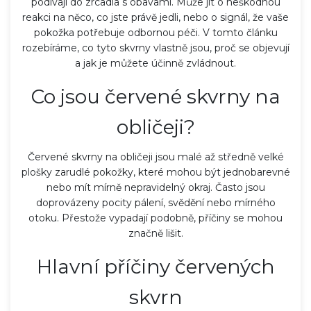
podívají do zrcadla s obavami. Může jít o neškodnou
reakci na něco, co jste právě jedli, nebo o signál, že vaše
pokožka potřebuje odbornou péči. V tomto článku
rozebíráme, co tyto skvrny vlastně jsou, proč se objevují
a jak je můžete účinně zvládnout.
Co jsou červené skvrny na
obličeji?
Červené skvrny na obličeji
jsou malé až středně velké
plošky zarudlé pokožky, které mohou být jednobarevné
nebo mít mírně nepravidelný okraj. Často jsou
doprovázeny pocity pálení, svědění nebo mírného
otoku. Přestože vypadají podobně, příčiny se mohou
značně lišit.
Hlavní příčiny červených
skvrn