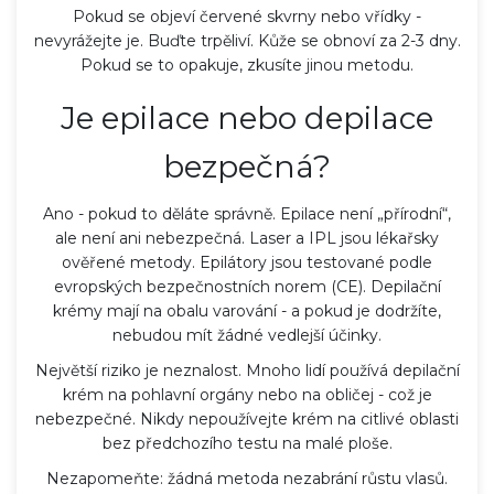
Pokud se objeví červené skvrny nebo vřídky -
nevyrážejte je. Buďte trpěliví. Kůže se obnoví za 2-3 dny.
Pokud se to opakuje, zkusíte jinou metodu.
Je epilace nebo depilace
bezpečná?
Ano - pokud to děláte správně. Epilace není „přírodní“,
ale není ani nebezpečná. Laser a IPL jsou lékařsky
ověřené metody. Epilátory jsou testované podle
evropských bezpečnostních norem (CE). Depilační
krémy mají na obalu varování - a pokud je dodržíte,
nebudou mít žádné vedlejší účinky.
Největší riziko je neznalost. Mnoho lidí používá depilační
krém na pohlavní orgány nebo na obličej - což je
nebezpečné. Nikdy nepoužívejte krém na citlivé oblasti
bez předchozího testu na malé ploše.
Nezapomeňte: žádná metoda nezabrání růstu vlasů.