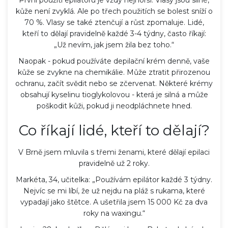
kůže není zvyklá. Ale po třech použitích se bolest sníží o
70 %. Vlasy se také ztenčují a růst zpomaluje. Lidé,
kteří to dělají pravidelně každé 3-4 týdny, často říkají:
„Už nevím, jak jsem žila bez toho.“
Naopak - pokud používáte depilační krém denně, vaše
kůže se zvykne na chemikálie. Může ztratit přirozenou
ochranu, začít svědit nebo se zčervenat. Některé krémy
obsahují kyselinu tioglykolovou - která je silná a může
poškodit kůži, pokud ji neodpláchnete hned.
Co říkají lidé, kteří to dělají?
V Brně jsem mluvila s třemi ženami, které dělají epilaci
pravidelně už 2 roky.
Markéta, 34, učitelka: „Používám epilátor každé 3 týdny.
Nejvíc se mi líbí, že už nejdu na pláž s rukama, které
vypadají jako štětce. A ušetřila jsem 15 000 Kč za dva
roky na waxingu.“