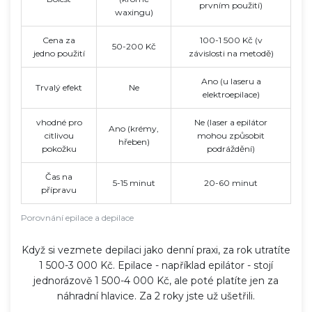
prvním použití)
waxingu)
Cena za
100-1 500 Kč (v
50-200 Kč
jedno použití
závislosti na metodě)
Ano (u laseru a
Trvalý efekt
Ne
elektroepilace)
vhodné pro
Ne (laser a epilátor
Ano (krémy,
citlivou
mohou způsobit
hřeben)
pokožku
podráždění)
Čas na
5-15 minut
20-60 minut
přípravu
Porovnání epilace a depilace
Když si vezmete depilaci jako denní praxi, za rok utratíte
1 500-3 000 Kč. Epilace - například epilátor - stojí
jednorázově 1 500-4 000 Kč, ale poté platíte jen za
náhradní hlavice. Za 2 roky jste už ušetřili.