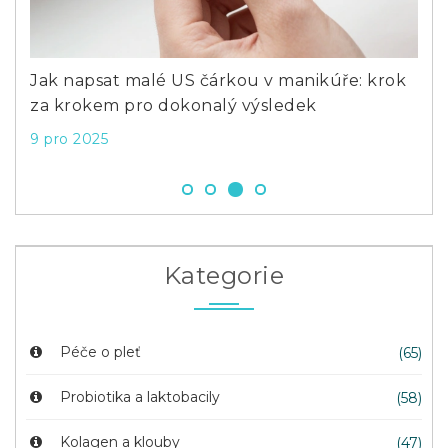
Previous
Next
py
Jak napsat malé US čárkou v manikúře: krok
Por
za krokem pro dokonalý výsledek
pro
9 pro 2025
20 
Kategorie
Péče o pleť
(65)
Probiotika a laktobacily
(58)
Kolagen a klouby
(47)