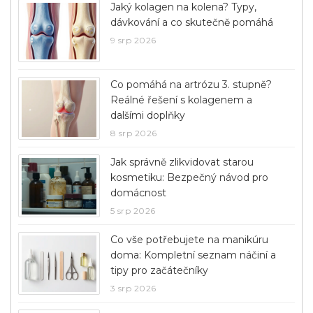
Jaký kolagen na kolena? Typy,
dávkování a co skutečně pomáhá
9 srp 2026
Co pomáhá na artrózu 3. stupně?
Reálné řešení s kolagenem a
dalšími doplňky
8 srp 2026
Jak správně zlikvidovat starou
kosmetiku: Bezpečný návod pro
domácnost
5 srp 2026
Co vše potřebujete na manikúru
doma: Kompletní seznam náčiní a
tipy pro začátečníky
3 srp 2026