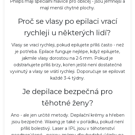
Philips mají speciální hlavice pro obličej - jsou jemnější a
mají menší chytné plochy.
Proč se vlasy po epilaci vrací
rychleji u některých lidí?
Vlasy se vrací rychleji, pokud epilujete příliš často - než
je potřeba. Epilace funguje nejlépe, když epilujete,
jakmile vlasy dorostou na 2-5 mm. Pokud je
odstraňujete příliš brzy, kořen ještě není dostatečně
vyvinutý a vlasy se vrátí rychleji. Doporučuje se epilovat
každé 3-4 týdny.
Je depilace bezpečná pro
těhotné ženy?
Ano - ale jen určité metody. Depilační krémy a hřeben
jsou bezpečné. Waxing je také v pořádku, pokud není
příliš bolestivý. Laser a IPL jsou v těhotenství