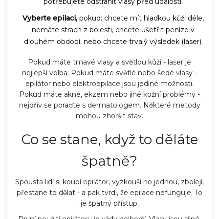
potřebujete odstranit vlasy před událostí.
Vyberte epilaci,
pokud: chcete mít hladkou kůži déle,
nemáte strach z bolesti, chcete ušetřit peníze v
dlouhém období, nebo chcete trvalý výsledek (laser).
Pokud máte tmavé vlasy a světlou kůži - laser je
nejlepší volba. Pokud máte světlé nebo šedé vlasy -
epilátor nebo elektroepilace jsou jediné možnosti.
Pokud máte akné, ekzém nebo jiné kožní problémy -
nejdřív se poraďte s dermatologem. Některé metody
mohou zhoršit stav.
Co se stane, když to děláte
špatně?
Spousta lidí si koupí epilátor, vyzkouší ho jednou, zbolejí,
přestane to dělat - a pak tvrdí, že epilace nefunguje. To
je špatný přístup.
První použití epilátoru je vždy nejhorší. Vlasy jsou silné,