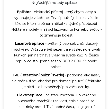
Nejčastější metody epilace:
Epilátor
- elektrický přístroj, který chytá vlasy a
vytahuje je z kořene. První použití je bolestivé, ale
tělo se k tomu během několika týdnů přizpůsobí.
Některé modely mají ochlazovací funkci nebo světlo -
to zmenšuje bolest.
Laserová epilace
- světelný paprsek zničí vlasový
měchýřek. Vyžaduje 6-8 sezení, ale výsledek je trvalý.
Funkční jen na tmavé vlasy na světlé kůži. V České
republice stojí jedno sezení 800-2 000 Kč podle
oblasti.
IPL (Intenzivní pulzní světlo)
- podobné jako laser,
ale méně silné. Vhodné pro domácí použití. Efektivita
je nižší, ale bezpečnější pro začátečníky.
Elektroepilace
- nejstarší metoda. Do každého
vlasového měchýřku se vloží jehla a předá se
elektrický proud. Trvá hodně času, ale je jediná