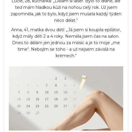
Lucie, 28, kuchařka: „Dělám si laser. Bylo to drahé, ale
teď mám hladkou kůži na nohou celý rok. Už jsem
zapomněla, jak to bylo, když jsem musela každý týden
něco dělat.“
Anna, 41, matka dvou dětí: „Já jsem si koupila epilátor,
když měly děti 2 a 4 roky. Neměla jsem čas na salon.
Dnes to dělám jen jednou za měsíc a je to moje „me
time“. Nebojím se toho - a už nejsem závislá na
krémech.“