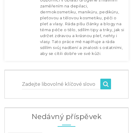
odbornicí v oblasti drogerie s hlavním
zaměřením na depilaci,
dermokosmetiku, manikúru, pedikúru,
pleťovou a tělovou kosmetiku, péči o
pleť a vlasy. Ráda píšu články a blogy na
téma péče o tělo, sdílím tipy a triky, jak si
udržet zdravou a krásnou pleť, nehty i
vlasy. Tato práce mě naplňuje a ráda
sdílím svůj nadšení a znalosti s ostatními,
aby se cítili dobře ve své kůži.
Zadejte libovolné klíčové slovo
Nedávný příspěvek