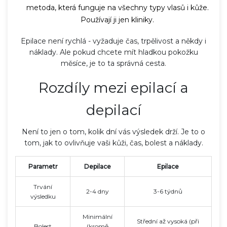
metoda, která funguje na všechny typy vlasů i kůže.
Používají ji jen kliniky.
Epilace není rychlá - vyžaduje čas, trpělivost a někdy i
náklady. Ale pokud chcete mít hladkou pokožku
měsíce, je to ta správná cesta.
Rozdíly mezi epilací a
depilací
Není to jen o tom, kolik dní vás výsledek drží. Je to o
tom, jak to ovlivňuje vaši kůži, čas, bolest a náklady.
Parametr
Depilace
Epilace
Trvání
2-4 dny
3-6 týdnů
výsledku
Minimální
Střední až vysoká (při
Bolest
(kromě