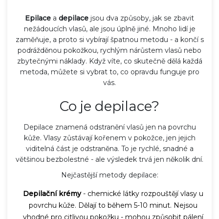
Epilace
a
depilace
jsou dva způsoby, jak se zbavit
nežádoucích vlasů, ale jsou úplně jiné. Mnoho lidí je
zaměňuje, a proto si vybírají špatnou metodu - a končí s
podrážděnou pokožkou, rychlým nárůstem vlasů nebo
zbytečnými náklady. Když víte, co skutečně dělá každá
metoda, můžete si vybrat to, co opravdu funguje pro
vás.
Co je depilace?
Depilace znamená odstranění vlasů jen na povrchu
kůže. Vlasy zůstávají kořenem v pokožce, jen jejich
viditelná část je odstraněna. To je rychlé, snadné a
většinou bezbolestné - ale výsledek trvá jen několik dní.
Nejčastější metody depilace:
Depilační krémy
- chemické látky rozpouštějí vlasy u
povrchu kůže. Dělají to během 5-10 minut. Nejsou
vhodné pro citlivou pokožku - mohou způsobit pálení