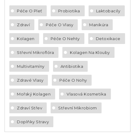
Péče O Pleť
Probiotika
Laktobacily
Zdraví
Péče O Vlasy
Manikúra
Kolagen
Péče O Nehty
Detoxikace
Střevní Mikroflóra
Kolagen Na Klouby
Multivitamíny
Antibiotika
Zdravé Vlasy
Péče O Nohy
Mořský Kolagen
Vlasová Kosmetika
Zdraví Střev
Střevní Mikrobiom
Doplňky Stravy