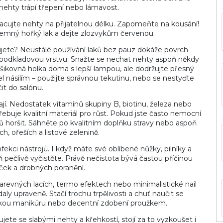
 nehty trápí třepení nebo lámavost.
kracujte nehty na přijatelnou délku. Zapomeňte na kousání!
i jemný hořký lak a dejte zlozvykům červenou.
kujete? Neustálé používání laků bez pauz dokáže povrch
 podkladovou vrstvu. Snažte se nechat nehty aspoň někdy
šikovná holka doma s lepší lampou, ale dodržujte přesný
l násilím – použijte správnou tekutinu, nebo se nestyďte
it do salónu.
dají. Nedostatek vitamínů skupiny B, biotinu, železa nebo
řebuje kvalitní materiál pro růst. Pokud jste často nemocní
ů horšit. Sáhněte po kvalitním doplňku stravy nebo aspoň
ch, ořeších a listové zelenině.
kci nástrojů. I když máte své oblíbené nůžky, pilníky a
ň pečlivě vyčistěte. Právě nečistota bývá častou příčinou
ček a drobných poranění.
arevných lacích, termo efektech nebo minimalistické nail
aly upraveně. Stačí trochu trpělivosti a chuť naučit se
skou manikúru nebo decentní zdobení proužkem.
ete se slabými nehty a křehkostí, stojí za to vyzkoušet i