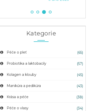
Kategorie
Péče o pleť
(65)
Probiotika a laktobacily
(57)
Kolagen a klouby
(45)
Manikúra a pedikúra
(43)
Krása a péče
(38)
Péče o vlasy
(34)