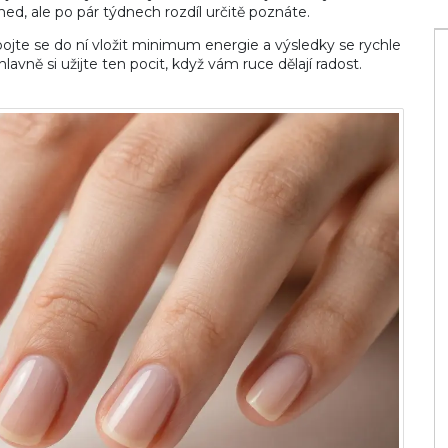
d, ale po pár týdnech rozdíl určitě poznáte.
jte se do ní vložit minimum energie a výsledky se rychle
avně si užijte ten pocit, když vám ruce dělají radost.
a? Průvodce
Jaké vitamíny užívat v zimním období
o mazlíčka
pro lepší imunitu
3 úno 2025