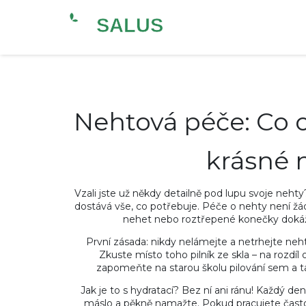
Nehtová péče: Co o
krásné 
Vzali jste už někdy detailně pod lupu svoje nehty? P
dostává vše, co potřebuje. Péče o nehty není žád
nehet nebo roztřepené konečky dokáž
První zásada: nikdy nelámejte a netrhejte nehty
Zkuste místo toho pilník ze skla – na rozdíl
zapomeňte na starou školu pilování sem a t
Jak je to s hydratací? Bez ní ani ránu! Každý 
máslo a pěkně namažte. Pokud pracujete často 