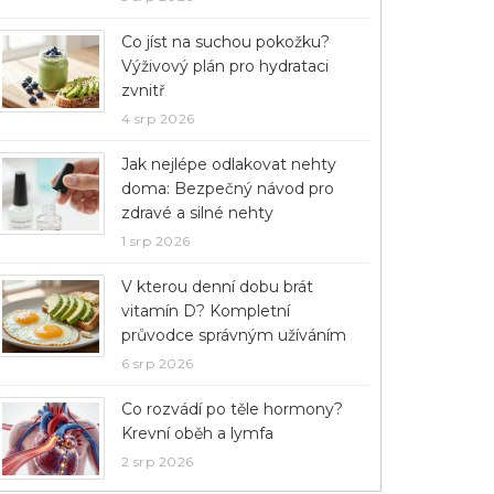
Co jíst na suchou pokožku?
Výživový plán pro hydrataci
zvnitř
4 srp 2026
Jak nejlépe odlakovat nehty
doma: Bezpečný návod pro
zdravé a silné nehty
1 srp 2026
V kterou denní dobu brát
vitamín D? Kompletní
průvodce správným užíváním
6 srp 2026
Co rozvádí po těle hormony?
Krevní oběh a lymfa
2 srp 2026