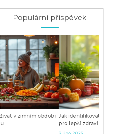
Populární příspěvek
Jak identifikovat nedostatek vitamínů
Co nejíst při 
pro lepší zdraví
Praktický prů
3 úno 2025
20 úno 2026