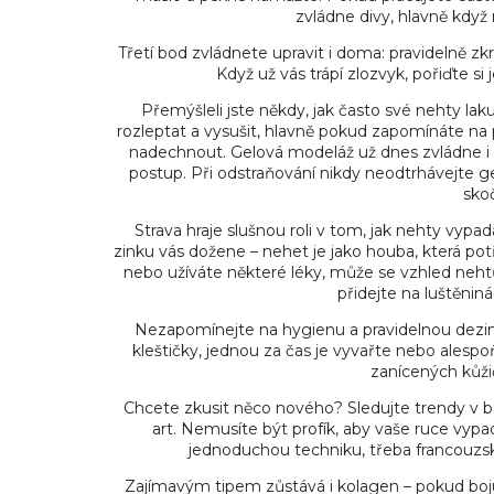
zvládne divy, hlavně když
Třetí bod zvládnete upravit i doma: pravidelně z
Když už vás trápí zlozvyk, pořiďte s
Přemýšleli jste někdy, jak často své nehty la
rozleptat a vysušit, hlavně pokud zapomínáte na
nadechnout. Gelová modeláž už dnes zvládne i 
postup. Při odstraňování nikdy neodtrhávejte ge
skoč
Strava hraje slušnou roli v tom, jak nehty vypa
zinku vás dožene – nehet je jako houba, která pot
nebo užíváte některé léky, může se vzhled neht
přidejte na luštěniná
Nezapomínejte na hygienu a pravidelnou dezinfe
kleštičky, jednou za čas je vyvařte nebo alespo
zanícených kůži
Chcete zkusit něco nového? Sledujte trendy v b
art. Nemusíte být profík, aby vaše ruce vypad
jednoduchou techniku, třeba francouz
Zajímavým tipem zůstává i kolagen – pokud bojuj