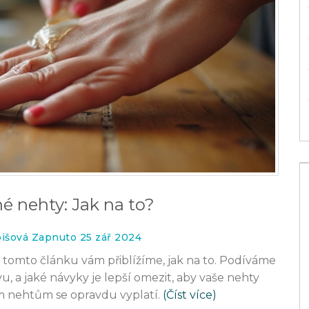
é nehty: Jak na to?
bišová Zapnuto 25 zář 2024
V tomto článku vám přiblížíme, jak na to. Podíváme
vu, a jaké návyky je lepší omezit, aby vaše nehty
ým nehtům se opravdu vyplatí.
(Číst více)