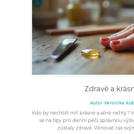
Zdravé a krásn
Autor Veronika Ku
Kdo by nechtěl mít krásné a silné nehty? 
se na tipy pro denní péči, správnou výži
zůstaly zdravé. Věnovat čas sv