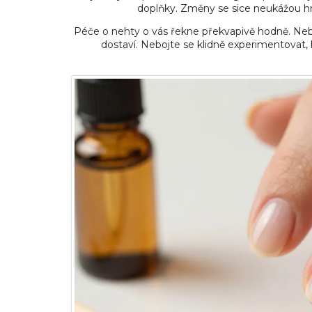
doplňky. Změny se sice neukážou hne
Péče o nehty o vás řekne překvapivě hodně. Nebo
dostaví. Nebojte se klidně experimentovat, hl
ři střevních potížích?
Kdy dát psovi probiotik
průvodce pro klidný žaludek
pro zdravé střeva vašeh
27 kvě 2026