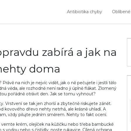
Antibiotika chyby
Oblíbené
pravdu zabírá a jak na
nehty doma
rávě na nich je nejvíc vidět, jak o ně pečujete i jestli tělo
ná věda, ale rozhodně není radno ji úplně flákat. Zlomený
ou pořádně otrávit den. Jak se tomu vyhnout?
. Vrstvení se tak jen zhorší a zbytečně riskujete zánět.
 od kovového dřevo nehty netrhá, ale krásně uhladí. A
am, vždy pilujte jedním směrem. Nehty to fakt ocení.
den vemte krém, olejíček na kůžičku nebo třeba bambucké
s vodou nebo s čistidly, noste rukavice. Cílená ochrana