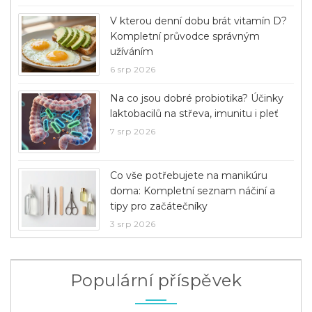
V kterou denní dobu brát vitamín D?
Kompletní průvodce správným
užíváním
6 srp 2026
Na co jsou dobré probiotika? Účinky
laktobacilů na střeva, imunitu i pleť
7 srp 2026
Co vše potřebujete na manikúru
doma: Kompletní seznam náčiní a
tipy pro začátečníky
3 srp 2026
Populární příspěvek