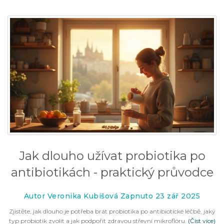
Jak dlouho užívat probiotika po
antibiotikách - praktický průvodce
Autor Veronika Kubišová Zapnuto 23 zář 2025
Zjistěte, jak dlouho je potřeba brát probiotika po antibiotické léčbě, jaký
typ probiotik zvolit a jak podpořit zdravou střevní mikroflóru.
(Číst více)