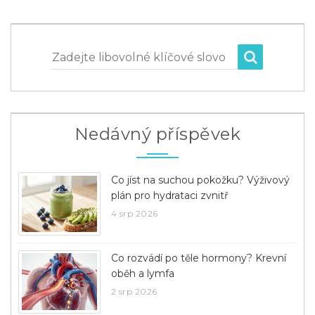
Zadejte libovolné klíčové slovo
Nedávný příspěvek
Co jíst na suchou pokožku? Výživový
plán pro hydrataci zvnitř
4 srp 2026
Co rozvádí po těle hormony? Krevní
oběh a lymfa
2 srp 2026