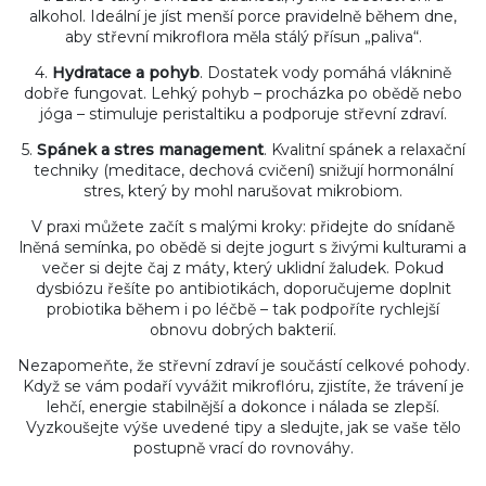
alkohol. Ideální je jíst menší porce pravidelně během dne,
aby střevní mikroflora měla stálý přísun „paliva“.
4.
Hydratace a pohyb
. Dostatek vody pomáhá vláknině
dobře fungovat. Lehký pohyb – procházka po obědě nebo
jóga – stimuluje peristaltiku a podporuje střevní zdraví.
5.
Spánek a stres management
. Kvalitní spánek a relaxační
techniky (meditace, dechová cvičení) snižují hormonální
stres, který by mohl narušovat mikrobiom.
V praxi můžete začít s malými kroky: přidejte do snídaně
lněná semínka, po obědě si dejte jogurt s živými kulturami a
večer si dejte čaj z máty, který uklidní žaludek. Pokud
dysbiózu řešíte po antibiotikách, doporučujeme doplnit
probiotika během i po léčbě – tak podpoříte rychlejší
obnovu dobrých bakterií.
Nezapomeňte, že střevní zdraví je součástí celkové pohody.
Když se vám podaří vyvážit mikroflóru, zjistíte, že trávení je
lehčí, energie stabilnější a dokonce i nálada se zlepší.
Vyzkoušejte výše uvedené tipy a sledujte, jak se vaše tělo
postupně vrací do rovnováhy.