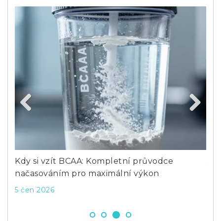
Previous
Next
 to
Kdy si vzít BCAA: Kompletní průvodce
Jak
načasováním pro maximální výkon
bab
5 čen 2026
21 z