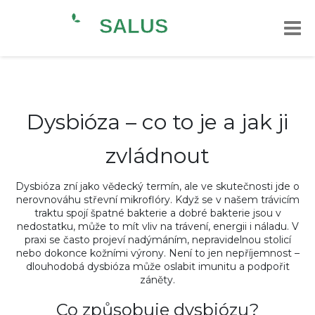
Dysbióza – co to je a jak ji
zvládnout
Dysbióza zní jako vědecký termín, ale ve skutečnosti jde o
nerovnováhu střevní mikroflóry. Když se v našem trávicím
traktu spojí špatné bakterie a dobré bakterie jsou v
nedostatku, může to mít vliv na trávení, energii i náladu. V
praxi se často projeví nadýmáním, nepravidelnou stolicí
nebo dokonce kožními výrony. Není to jen nepříjemnost –
dlouhodobá dysbióza může oslabit imunitu a podpořit
záněty.
Co způsobuje dysbiózu?