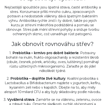
Nejčastější spouštěče jsou špatná strava, časté antibiotiky a
stres. Konzumace příliš mnoho cukru, zpracovaných
potravin a nedostatek vlákniny dává špatným bakteriím
výhru. Antibiotika rychle zničí i ty dobré, takže po jejich
kurzu je střevní mikroflóra podrážděná a pomalu se
obnovuje. Stres pak mění střevní pohyby a snižuje tvorbu
ochranných sliznic, což usnadňuje růst patogenů.
Jak obnovit rovnováhu střev?
1.
Prebiotika – krmivo pro dobré bakterie
. Potraviny
bohaté na inulin, frukto‑oligosacharidy a rezistentní škrob
(cibule, česnek, pórek, artičoky, oves, luštěniny) pomáhají
růstu užitečných mikroorganismů. Zařaďte je do jídel
několikrát týdně.
2.
Probiotika – doplňte živé kultury
. Kvalitní probiotika s
Lactobacillus a Bifidobacterium najdete v jogurtech, kefíru,
kysaném zelí nebo v kapslích. Dbejte na to, aby měly
alespoň 10 miliard CFU a aby byly skladovány podle návodu.
3.
Vyvážená strava
. Zaměřte se na vlákninu, zeleninu, ovoce
a zdravé tuky. Omezte sladkosti, rychlé občerstvení a