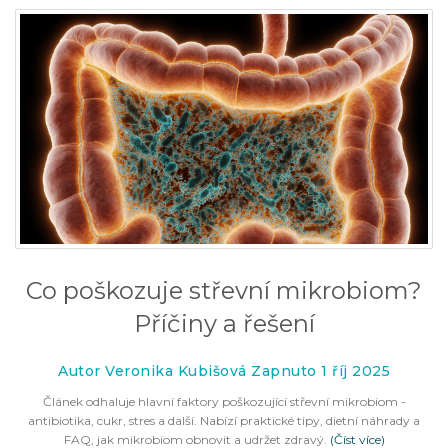
Co poškozuje střevní mikrobiom?
Příčiny a řešení
Autor Veronika Kubišová Zapnuto 1 říj 2025
Článek odhaluje hlavní faktory poškozující střevní mikrobiom -
antibiotika, cukr, stres a další. Nabízí praktické tipy, dietní náhrady a
FAQ, jak mikrobiom obnovit a udržet zdravý.
(Číst více)