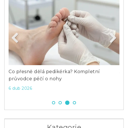
Previous
Next
py
Co přesně dělá pedikérka? Kompletní
Jak
průvodce péčí o nohy
zač
6 dub 2026
12 
Kategorie