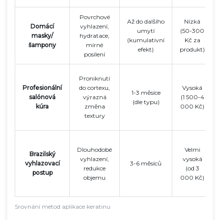
Povrchové
Až do dalšího
Nízká
Domácí
vyhlazení,
umytí
(50-300
masky/
hydratace,
(kumulativní
Kč za
šampony
mírné
efekt)
produkt)
posílení
Proniknutí
Profesionální
do cortexu,
Vysoká
1-3 měsíce
salónová
výrazná
(1 500-4
(dle typu)
kúra
změna
000 Kč)
textury
Dlouhodobé
Velmi
Brazilský
vyhlazení,
vysoká
vyhlazovací
3-6 měsíců
redukce
(od 3
postup
objemu
000 Kč)
Srovnání metod aplikace keratinu