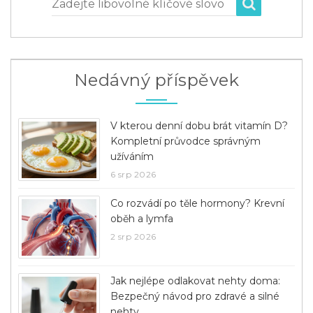
Zadejte libovolné klíčové slovo
Nedávný příspěvek
V kterou denní dobu brát vitamín D?
Kompletní průvodce správným
užíváním
6 srp 2026
Co rozvádí po těle hormony? Krevní
oběh a lymfa
2 srp 2026
Jak nejlépe odlakovat nehty doma:
Bezpečný návod pro zdravé a silné
nehty