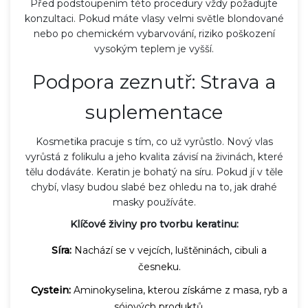
Před podstoupením této procedury vždy požadujte
konzultaci. Pokud máte vlasy velmi světle blondované
nebo po chemickém vybarvování, riziko poškození
vysokým teplem je vyšší.
Podpora zeznutř: Strava a
suplementace
Kosmetika pracuje s tím, co už vyrůstlo. Nový vlas
vyrůstá z folikulu a jeho kvalita závisí na živinách, které
tělu dodáváte. Keratin je bohatý na síru. Pokud jí v těle
chybí, vlasy budou slabé bez ohledu na to, jak drahé
masky používáte.
Klíčové živiny pro tvorbu keratinu:
Síra:
Nachází se v vejcích, luštěninách, cibuli a
česneku.
Cystein:
Aminokyselina, kterou získáme z masa, ryb a
sójových produktů.