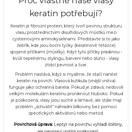
Proč vlastně naše vlasy
keratin potřebují?
Keratin je
fibrozní protein
, který
tvoří pevnou strukturu
vlasu prostřednictvím disulfidových můstků mezi
cysteinovými aminokyselinami
. Představte si to jako
žebřík, kde jsou boční tyčky (keratinové řetězce)
spojené příčkami (můstky). Když tyto příčky prasknou -
kvůli tepelnému stylingu, barvení nebo slunci - vlasy
ztrácí pevnost a tvar.
Problém nastává, když si myslíme, že stačí nanést
keratin na povrch. Vlasová kutikula (vnější vrstva)
funguje jako ochranná bariéra. Pokud je zdravá, nedovolí
velkým molekulám keratinu proniknout hluboko. Pokud
je poškozená, vlasy jsou suché a lámavé, ale stále mají
problém „schvátit“ náhradní bílkoviny bez pomoci
specifických aktivátorů nebo metod.
Povrchová úprava:
Leptýr na povrchu vyhladí štětiny,
ale neopraví vnitřní poškození.