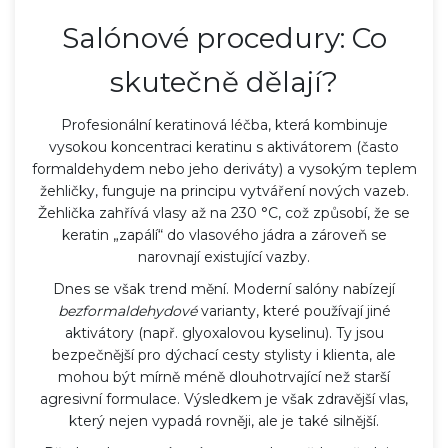
Salónové procedury: Co
skutečně dělají?
Profesionální
keratinová léčba
, která
kombinuje
vysokou koncentraci keratinu s aktivátorem (často
formaldehydem nebo jeho deriváty) a vysokým teplem
žehličky
, funguje na principu vytváření nových vazeb.
Žehlička zahřívá vlasy až na 230 °C, což způsobí, že se
keratin „zapálí“ do vlasového jádra a zároveň se
narovnají existující vazby.
Dnes se však trend mění. Moderní salóny nabízejí
bezformaldehydové
varianty, které používají jiné
aktivátory (např. glyoxalovou kyselinu). Ty jsou
bezpečnější pro dýchací cesty stylisty i klienta, ale
mohou být mírně méně dlouhotrvající než starší
agresivní formulace. Výsledkem je však zdravější vlas,
který nejen vypadá rovněji, ale je také silnější.