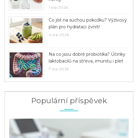
1 srp 2026
Co jíst na suchou pokožku? Výživový
plán pro hydrataci zvnitř
4 srp 2026
Na co jsou dobré probiotika? Účinky
laktobacilů na střeva, imunitu i pleť
7 srp 2026
Populární příspěvek