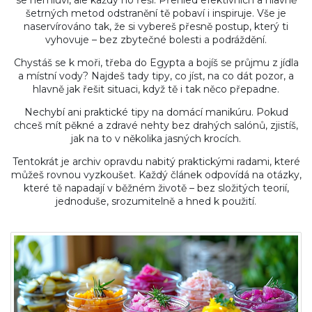
se nemluví, ale každý ho řeší. Přehled efektivních a hlavně
šetrných metod odstranění tě pobaví i inspiruje. Vše je
naservírováno tak, že si vybereš přesně postup, který ti
vyhovuje – bez zbytečné bolesti a podráždění.
Chystáš se k moři, třeba do Egypta a bojíš se průjmu z jídla
a místní vody? Najdeš tady tipy, co jíst, na co dát pozor, a
hlavně jak řešit situaci, když tě i tak něco přepadne.
Nechybí ani praktické tipy na domácí manikúru. Pokud
chceš mít pěkné a zdravé nehty bez drahých salónů, zjistíš,
jak na to v několika jasných krocích.
Tentokrát je archiv opravdu nabitý praktickými radami, které
můžeš rovnou vyzkoušet. Každý článek odpovídá na otázky,
které tě napadají v běžném životě – bez složitých teorií,
jednoduše, srozumitelně a hned k použití.