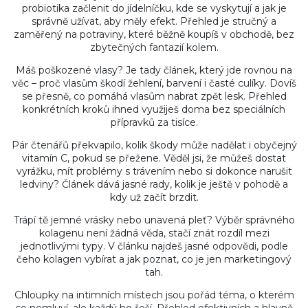
probiotika začlenit do jídelníčku, kde se vyskytují a jak je
správně užívat, aby měly efekt. Přehled je stručný a
zaměřený na potraviny, které běžně koupíš v obchodě, bez
zbytečných fantazií kolem.
Máš poškozené vlasy? Je tady článek, který jde rovnou na
věc – proč vlasům škodí žehlení, barvení i časté culíky. Dovíš
se přesně, co pomáhá vlasům nabrat zpět lesk. Přehled
konkrétních kroků ihned využiješ doma bez speciálních
přípravků za tisíce.
Pár čtenářů překvapilo, kolik škody může nadělat i obyčejný
vitamín C, pokud se přežene. Věděl jsi, že můžeš dostat
vyrážku, mít problémy s trávením nebo si dokonce narušit
ledviny? Článek dává jasné rady, kolik je ještě v pohodě a
kdy už začít brzdit.
Trápí tě jemné vrásky nebo unavená pleť? Výběr správného
kolagenu není žádná věda, stačí znát rozdíl mezi
jednotlivými typy. V článku najdeš jasné odpovědi, podle
čeho kolagen vybírat a jak poznat, co je jen marketingový
tah.
Chloupky na intimních místech jsou pořád téma, o kterém