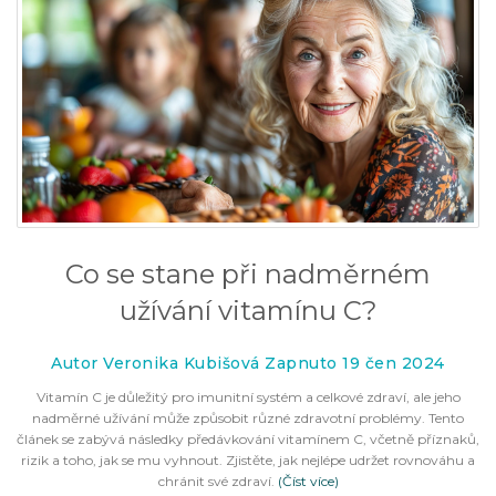
Co se stane při nadměrném
užívání vitamínu C?
Autor Veronika Kubišová Zapnuto 19 čen 2024
Vitamín C je důležitý pro imunitní systém a celkové zdraví, ale jeho
nadměrné užívání může způsobit různé zdravotní problémy. Tento
článek se zabývá následky předávkování vitamínem C, včetně příznaků,
rizik a toho, jak se mu vyhnout. Zjistěte, jak nejlépe udržet rovnováhu a
chránit své zdraví.
(Číst více)