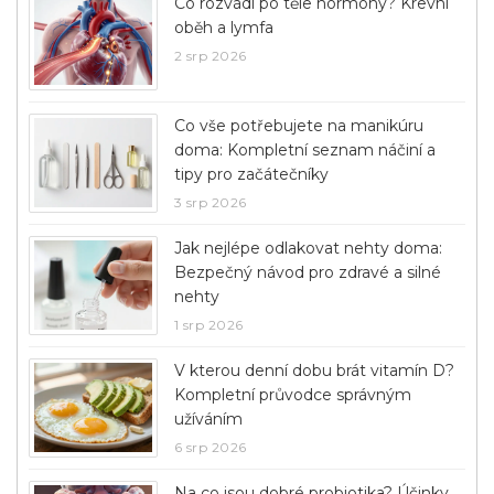
Co rozvádí po těle hormony? Krevní
oběh a lymfa
2 srp 2026
Co vše potřebujete na manikúru
doma: Kompletní seznam náčiní a
tipy pro začátečníky
3 srp 2026
Jak nejlépe odlakovat nehty doma:
Bezpečný návod pro zdravé a silné
nehty
1 srp 2026
V kterou denní dobu brát vitamín D?
Kompletní průvodce správným
užíváním
6 srp 2026
Na co jsou dobré probiotika? Účinky