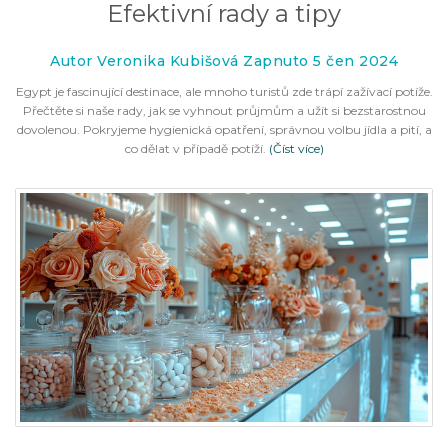
Efektivní rady a tipy
Autor Veronika Kubišová Zapnuto 5 čen 2024
Egypt je fascinující destinace, ale mnoho turistů zde trápí zažívací potíže.
Přečtěte si naše rady, jak se vyhnout průjmům a užít si bezstarostnou
dovolenou. Pokryjeme hygienická opatření, správnou volbu jídla a pití, a
co dělat v případě potíží.
(Číst více)