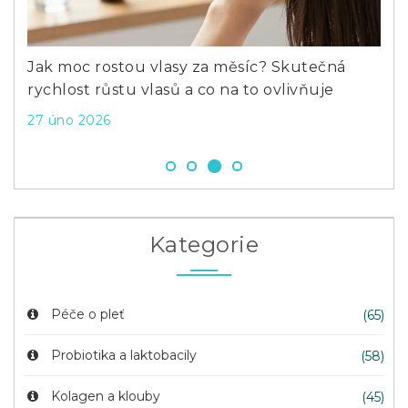
Previous
Next
ký
Jak moc rostou vlasy za měsíc? Skutečná
Co 
rychlost růstu vlasů a co na to ovlivňuje
lak
27 úno 2026
19 
Kategorie
Péče o pleť
(65)
Probiotika a laktobacily
(58)
Kolagen a klouby
(45)