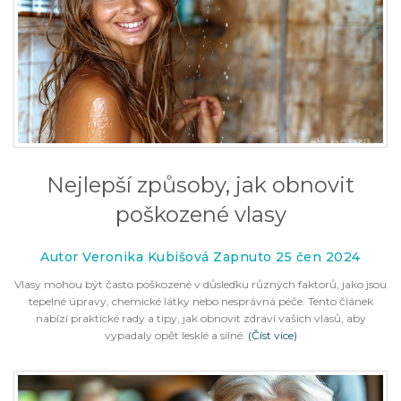
Nejlepší způsoby, jak obnovit
poškozené vlasy
Autor Veronika Kubišová Zapnuto 25 čen 2024
Vlasy mohou být často poškozené v důsledku různých faktorů, jako jsou
tepelné úpravy, chemické látky nebo nesprávná péče. Tento článek
nabízí praktické rady a tipy, jak obnovit zdraví vašich vlasů, aby
vypadaly opět lesklé a silné.
(Číst více)