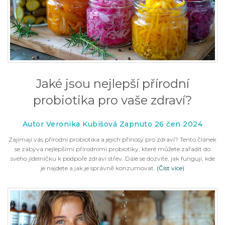
Jaké jsou nejlepší přírodní
probiotika pro vaše zdraví?
Autor Veronika Kubišová Zapnuto 26 čen 2024
Zajímají vás přírodní probiotika a jejich přínosy pro zdraví? Tento článek
se zabývá nejlepšími přírodními probiotiky, které můžete zařadit do
svého jídelníčku k podpoře zdraví střev. Dále se dozvíte, jak fungují, kde
je najdete a jak je správně konzumovat.
(Číst více)