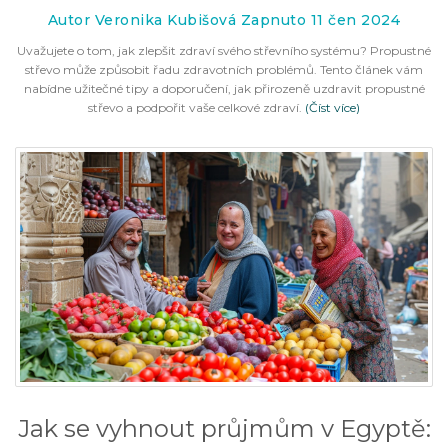
Autor Veronika Kubišová Zapnuto 11 čen 2024
Uvažujete o tom, jak zlepšit zdraví svého střevního systému? Propustné
střevo může způsobit řadu zdravotních problémů. Tento článek vám
nabídne užitečné tipy a doporučení, jak přirozeně uzdravit propustné
střevo a podpořit vaše celkové zdraví.
(Číst více)
Jak se vyhnout průjmům v Egyptě: