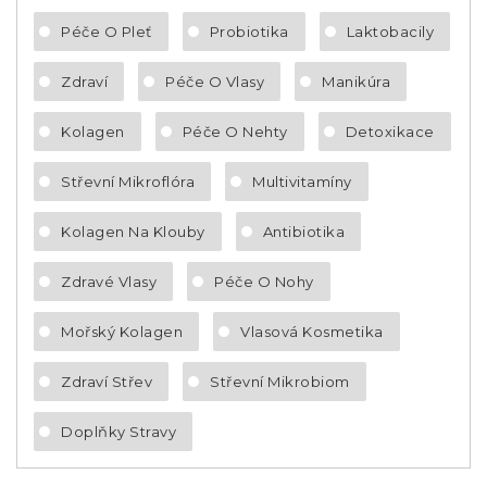
Péče O Pleť
Probiotika
Laktobacily
Zdraví
Péče O Vlasy
Manikúra
Kolagen
Péče O Nehty
Detoxikace
Střevní Mikroflóra
Multivitamíny
Kolagen Na Klouby
Antibiotika
Zdravé Vlasy
Péče O Nohy
Mořský Kolagen
Vlasová Kosmetika
Zdraví Střev
Střevní Mikrobiom
Doplňky Stravy