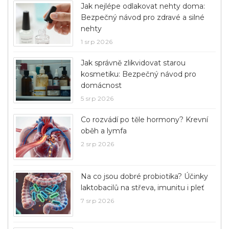
Jak nejlépe odlakovat nehty doma:
Bezpečný návod pro zdravé a silné
nehty
1 srp 2026
Jak správně zlikvidovat starou
kosmetiku: Bezpečný návod pro
domácnost
5 srp 2026
Co rozvádí po těle hormony? Krevní
oběh a lymfa
2 srp 2026
Na co jsou dobré probiotika? Účinky
laktobacilů na střeva, imunitu i pleť
7 srp 2026