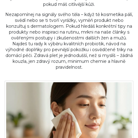
pokud máš citlivější kůži.
Nezapomínej na signály svého těla – když tě kosmetika pálí,
svědí nebo se ti tvoří vyrážky, vyměň produkt nebo
konzultuj s dermatologem. Pokud hledáš konkrétní tipy na
produkty nebo inspiraci na rutinu, mrkni na naše články s
ověřenými postupy i zkušenostmi dalších žen a mužů.
Najdeš tu rady k výběru kvalitních probiotik, návod na
výhodné doplňky pro pevnější pokožku i osvědčené triky na
domácí péči. Zdravá pleť je jednodušší, než si myslíš – žádná
kouzla, jen zdravý rozum, minimum chemie a hlavně
pravidelnost.