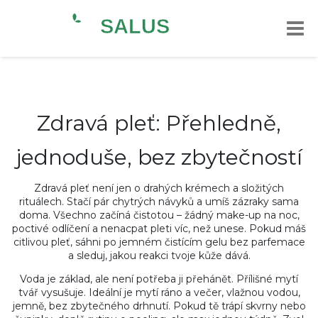
Zdravá pleť: Přehledně,
jednoduše, bez zbytečností
Zdravá pleť není jen o drahých krémech a složitých
rituálech. Stačí pár chytrých návyků a umíš zázraky sama
doma. Všechno začíná čistotou – žádný make-up na noc,
poctivé odlíčení a nenacpat pleti víc, než unese. Pokud máš
citlivou pleť, sáhni po jemném čistícím gelu bez parfemace
a sleduj, jakou reakci tvoje kůže dává.
Voda je základ, ale není potřeba ji přehánět. Přílišné mytí
tvář vysušuje. Ideální je mytí ráno a večer, vlažnou vodou,
jemně, bez zbytečného drhnutí. Pokud tě trápí skvrny nebo