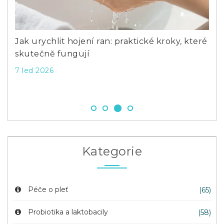
Previous
Next
ce
Jak urychlit hojení ran: praktické kroky, které
Ret
skutečně fungují
sou
7 led 2026
25 
Kategorie
Péče o pleť
(65)
Probiotika a laktobacily
(58)