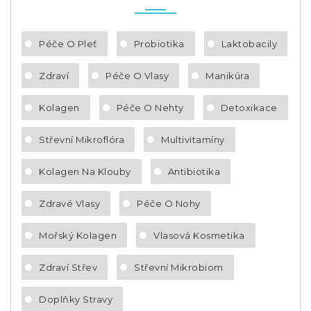
Péče O Pleť
Probiotika
Laktobacily
Zdraví
Péče O Vlasy
Manikúra
Kolagen
Péče O Nehty
Detoxikace
Střevní Mikroflóra
Multivitamíny
Kolagen Na Klouby
Antibiotika
Zdravé Vlasy
Péče O Nohy
Mořský Kolagen
Vlasová Kosmetika
Zdraví Střev
Střevní Mikrobiom
Doplňky Stravy