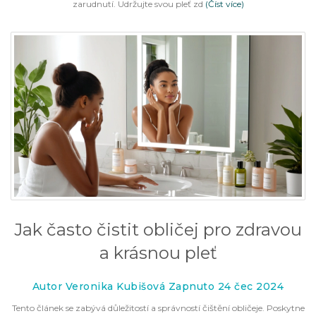
zarudnutí. Udržujte svou pleť zd
(Číst více)
Jak často čistit obličej pro zdravou
a krásnou pleť
Autor Veronika Kubišová Zapnuto 24 čec 2024
Tento článek se zabývá důležitostí a správností čištění obličeje. Poskytne