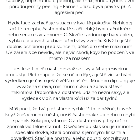
šupinky, doplň rutinu o peeling, ale max jednou týdně. Zvol
přírodní jemný peeling – kámen úrazu bývá právě v příliš
agresivní péči.
Hydratace zachraňuje situaci i v kvalitě pokožky. Nehledej
složité recepty, často bohatě stačí lehký hydratační krém
nebo serum s vitaminem C. Skvěle sjednocuje barvu pleti,
vyhlazuje povrch a chrání před vlivy zvenčí. Když to ještě
doplníš ochranou před sluncem, děláš pro sebe maximum.
UV záření sice nevidíš, ale nejvíc škodí, když ho podceníš ve
městě i za mrakem.
Jestli se ti pleť mastí, nesnaž se ji vysušit agresivními
produkty. Pleť mapuje, že se něco děje, a ještě víc se brání –
výsledkem je často ještě větší maštění. Mnohem líp funguje
vyvážená strava, minimum cukru a zdravá střevní
mikroflóra. Probiotika a dostatek údajně nezní sexy, ale
výsledek vidíš na vlastní kůži už za pár týdnů.
Máš pocit, že tvá pleť stárne rychleji? To je běžné, hlavně
když žiješ v ruchu města, nosíš často make-up nebo ti chybí
spánek. Kolagen, vitamin C a dostatečný pitný režim
zpomalí viditelné stárnutí. Osvědčenou klasikou je retinol –
speciální složka, která pomáhá s jemnými linkami a
povadlostí. Stačí ale opatrně a jeho použití konzultovat,