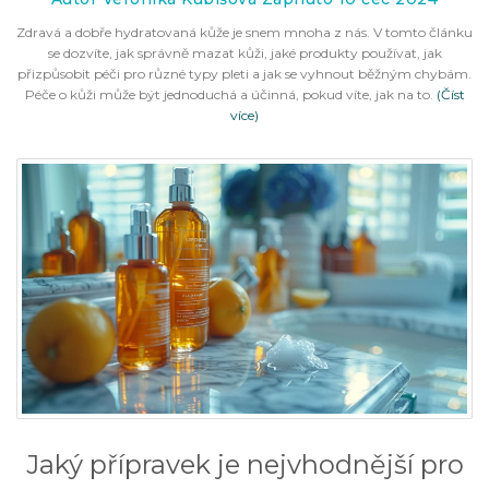
Zdravá a dobře hydratovaná kůže je snem mnoha z nás. V tomto článku
se dozvíte, jak správně mazat kůži, jaké produkty používat, jak
přizpůsobit péči pro různé typy pleti a jak se vyhnout běžným chybám.
Péče o kůži může být jednoduchá a účinná, pokud víte, jak na to.
(Číst
více)
Jaký přípravek je nejvhodnější pro