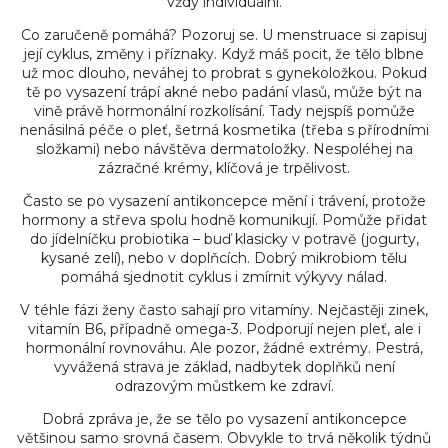
vždy individuální.
Co zaručeně pomáhá? Pozoruj se. U menstruace si zapisuj
její cyklus, změny i příznaky. Když máš pocit, že tělo blbne
už moc dlouho, neváhej to probrat s gynekoložkou. Pokud
tě po vysazení trápí akné nebo padání vlasů, může být na
vině právě hormonální rozkolísání. Tady nejspíš pomůže
nenásilná péče o pleť, šetrná kosmetika (třeba s přírodními
složkami) nebo návštěva dermatoložky. Nespoléhej na
zázračné krémy, klíčová je trpělivost.
Často se po vysazení antikoncepce mění i trávení, protože
hormony a střeva spolu hodně komunikují. Pomůže přidat
do jídelníčku probiotika – buď klasicky v potravě (jogurty,
kysané zelí), nebo v doplňcích. Dobrý mikrobiom tělu
pomáhá sjednotit cyklus i zmírnit výkyvy nálad.
V téhle fázi ženy často sahají pro vitamíny. Nejčastěji zinek,
vitamín B6, případně omega-3. Podporují nejen pleť, ale i
hormonální rovnováhu. Ale pozor, žádné extrémy. Pestrá,
vyvážená strava je základ, nadbytek doplňků není
odrazovým můstkem ke zdraví.
Dobrá zpráva je, že se tělo po vysazení antikoncepce
většinou samo srovná časem. Obvykle to trvá několik týdnů