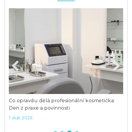
Previous
Next
a
Co opravdu dělá profesionální kosmetička:
Co 
Den z praxe a povinnosti
Pra
1 dub 2026
16 l