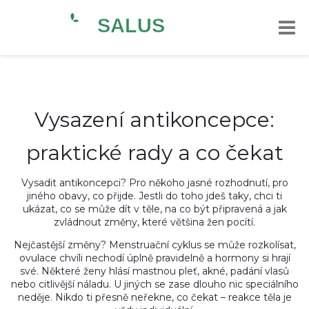
Vysazení antikoncepce:
praktické rady a co čekat
Vysadit antikoncepci? Pro někoho jasné rozhodnutí, pro
jiného obavy, co přijde. Jestli do toho jdeš taky, chci ti
ukázat, co se může dít v těle, na co být připravená a jak
zvládnout změny, které většina žen pocítí.
Nejčastější změny? Menstruační cyklus se může rozkolísat,
ovulace chvíli nechodí úplně pravidelně a hormony si hrají
své. Některé ženy hlásí mastnou pleť, akné, padání vlasů
nebo citlivější náladu. U jiných se zase dlouho nic speciálního
neděje. Nikdo ti přesně neřekne, co čekat – reakce těla je