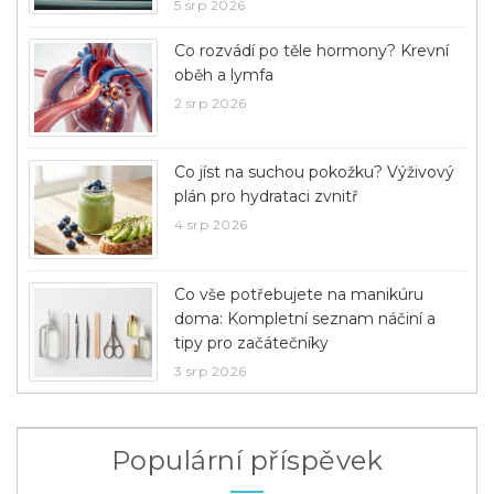
5 srp 2026
Co rozvádí po těle hormony? Krevní
oběh a lymfa
2 srp 2026
Co jíst na suchou pokožku? Výživový
plán pro hydrataci zvnitř
4 srp 2026
Co vše potřebujete na manikúru
doma: Kompletní seznam náčiní a
tipy pro začátečníky
3 srp 2026
Populární příspěvek