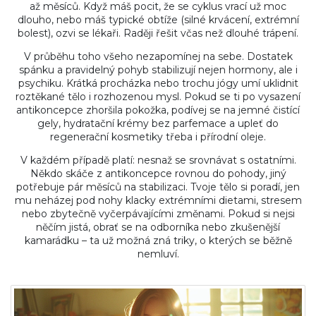
až měsíců. Když máš pocit, že se cyklus vrací už moc
dlouho, nebo máš typické obtíže (silné krvácení, extrémní
bolest), ozvi se lékaři. Raději řešit včas než dlouhé trápení.
V průběhu toho všeho nezapomínej na sebe. Dostatek
spánku a pravidelný pohyb stabilizují nejen hormony, ale i
psychiku. Krátká procházka nebo trochu jógy umí uklidnit
roztěkané tělo i rozhozenou mysl. Pokud se ti po vysazení
antikoncepce zhoršila pokožka, podívej se na jemné čistící
gely, hydratační krémy bez parfemace a upleť do
regenerační kosmetiky třeba i přírodní oleje.
V každém případě platí: nesnaž se srovnávat s ostatními.
Někdo skáče z antikoncepce rovnou do pohody, jiný
potřebuje pár měsíců na stabilizaci. Tvoje tělo si poradí, jen
mu neházej pod nohy klacky extrémními dietami, stresem
nebo zbytečně vyčerpávajícími změnami. Pokud si nejsi
něčím jistá, obrať se na odborníka nebo zkušenější
kamarádku – ta už možná zná triky, o kterých se běžně
nemluví.