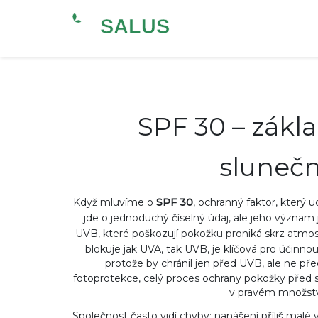
SPF 30 – zákl
slunečn
Když mluvíme o
SPF 30
,
ochranný faktor, který u
jde o jednoduchý číselný údaj, ale jeho význam 
UVB, které poškozují pokožku
proniká skrz atmos
blokuje jak UVA, tak UVB, je klíčová pro účinno
protože by chránil jen před UVB, ale ne 
fotoprotekce
,
celý proces ochrany pokožky před 
v pravém množstv
Společnost často vidí chyby: nanášení příliš mal