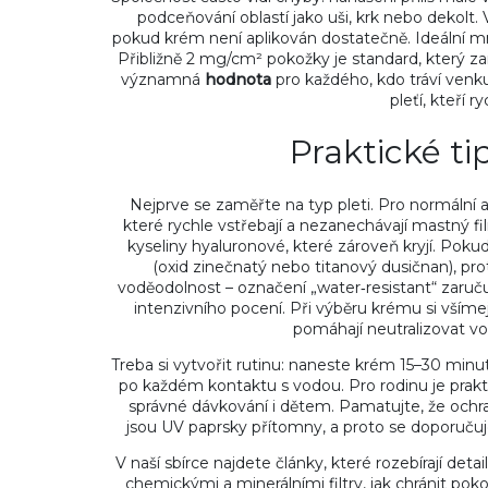
podceňování oblastí jako uši, krk nebo dekolt. 
pokud krém není aplikován dostatečně. Ideální mno
Přibližně 2 mg/cm² pokožky je standard, který za
významná
hodnota
pro každého, kdo tráví venku 
pleťí, kteří r
Praktické ti
Nejprve se zaměřte na typ pleti. Pro normální
které rychle vstřebají a nezanechávají mastný 
kyseliny hyaluronové, které zároveň kryjí. Pokud 
(oxid zinečnatý nebo titanový dusičnan), pro
voděodolnost – označení „water‑resistant“ zaru
intenzivního pocení. Při výběru krému si všímejt
pomáhají neutralizovat vo
Treba si vytvořit rutinu: naneste krém 15–30 min
po každém kontaktu s vodou. Pro rodinu je prak
správné dávkování i dětem. Pamatujte, že ochra
jsou UV paprsky přítomny, a proto se doporučuj
V naší sbírce najdete články, které rozebírají de
chemickými a minerálními filtry, jak chránit pok