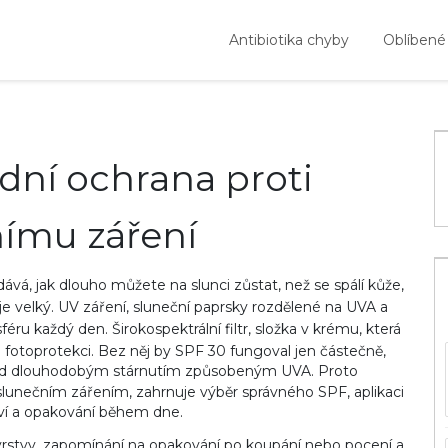
Antibiotika chyby
Oblíbené
adní ochrana proti
ímu záření
dává, jak dlouho můžete na slunci zůstat, než se spálí kůže
,
je velký.
UV záření
,
sluneční paprsky rozdělené na UVA a
féru každý den.
Širokospektrální filtr
,
složka v krému, která
u fotoprotekci
. Bez něj by SPF 30 fungoval jen částečně,
před dlouhodobým stárnutím způsobeným UVA. Proto
slunečním zářením,
zahrnuje výběr správného SPF, aplikaci
í a opakování během dne.
é vrstvy, zapomínání na opakování po koupání nebo pocení a