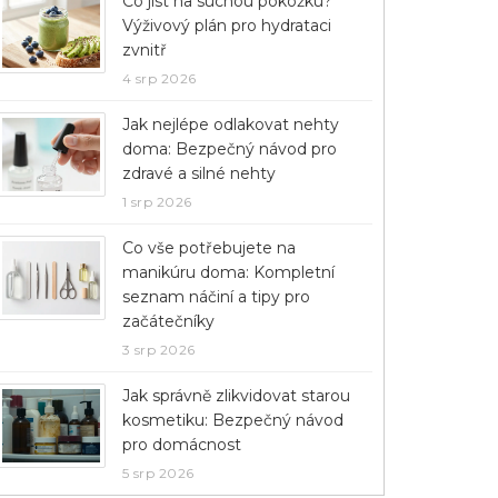
Co jíst na suchou pokožku?
Výživový plán pro hydrataci
zvnitř
4 srp 2026
Jak nejlépe odlakovat nehty
doma: Bezpečný návod pro
zdravé a silné nehty
1 srp 2026
Co vše potřebujete na
manikúru doma: Kompletní
seznam náčiní a tipy pro
začátečníky
3 srp 2026
Jak správně zlikvidovat starou
kosmetiku: Bezpečný návod
pro domácnost
5 srp 2026