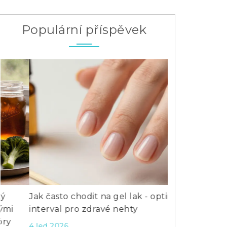
Populární příspěvek
Jak často chodit na gel lak - optimální
Kdy pít probi
interval pro zdravé nehty
jídlem? Komp
4 led 2026
6 čen 2026