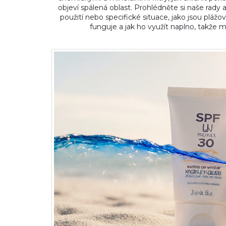
objeví spálená oblast. Prohlédněte si naše rady
použití nebo specifické situace, jako jsou pláž
funguje a jak ho využít naplno, takže 
biotika: Ráno, večer nebo s
Jaký typ kolagenu je nej
ompletní průvodce
kolagen proti jiným typ
14 bře 2026