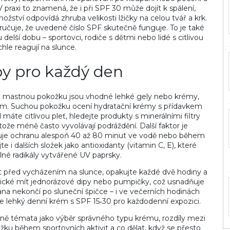
V praxi to znamená, že i při SPF 30 může dojít k spálení,
žství odpovídá zhruba velikosti lžičky na celou tvář a krk.
ručuje, že uvedené číslo SPF skutečně funguje. To je také
delší dobu – sportovci, rodiče s dětmi nebo lidé s citlivou
ychle reagují na slunce.
py pro každý den
 a mastnou pokožku jsou vhodné lehké gely nebo krémy,
film. Suchou pokožku ocení hydratační krémy s přídavkem
máte citlivou pleť, hledejte produkty s minerálními filtry
tože méně často vyvolávají podráždění. Další faktor je
čuje ochranu alespoň 40 až 80 minut ve vodě nebo během
e i dalších složek jako antioxidanty (vitamin C, E), které
lné radikály vytvářené UV paprsky.
ut před vycházením na slunce, opakujte každé dvě hodiny a
tické mít jednorázové dipy nebo pumpičky, což usnadňuje
na nekončí po sluneční špičce – i ve večerních hodinách
e lehký denní krém s SPF 15‑30 pro každodenní expozici.
tailně témata jako výběr správného typu krému, rozdíly mezi
ožku během sportovních aktivit a co dělat, když se přesto