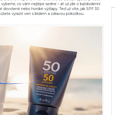
 a vyberte, co vám nejlépe sedne – ať už jde o každodenní
ové dovolené nebo horské výšlapy. Teď už víte, jak SPF 30
můžete vyrazit ven s klidem a zdravou pokožkou.
lepší? Mořský
Co na regeneraci střev? Praktický
ům
průvodce laktobacily a přirozenými
způsoby obnovy střevní mikroflóry