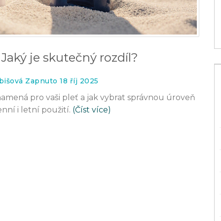
25 lis 2025
Jaký je skutečný rozdíl?
bišová Zapnuto 18 říj 2025
o znamená pro vaši pleť a jak vybrat správnou úroveň
í i letní použití.
(Číst více)