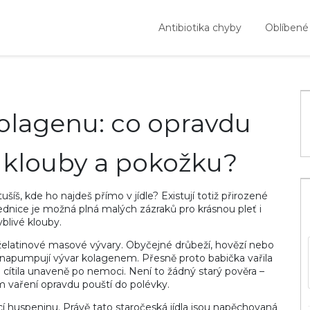
Antibiotika chyby
Oblíbené
kolagenu: co opravdu
é klouby a pokožku?
šíš, kde ho najdeš přímo v jídle? Existují totiž přirozené
lednice je možná plná malých zázraků pro krásnou pleť i
blivé klouby.
elatinové masové vývary. Obyčejné drůbeží, hovězí nebo
va napumpují vývar kolagenem. Přesně proto babička vařila
 cítila unaveně po nemoci. Není to žádný starý pověra –
m vaření opravdu pouští do polévky.
í huspeninu. Právě tato staročeská jídla jsou napěchovaná