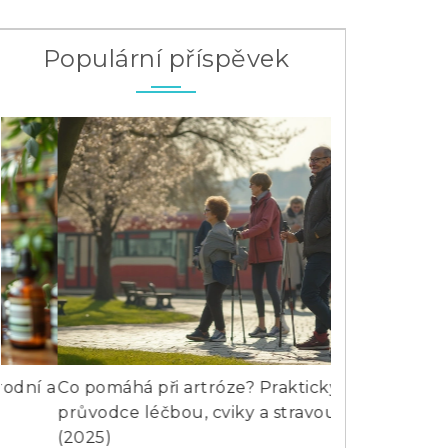
Populární příspěvek
Co pomáhá při artróze? Praktický
Jaké vitamíny
průvodce léčbou, cviky a stravou
Nejúčinnější 
(2025)
19 pro 2025