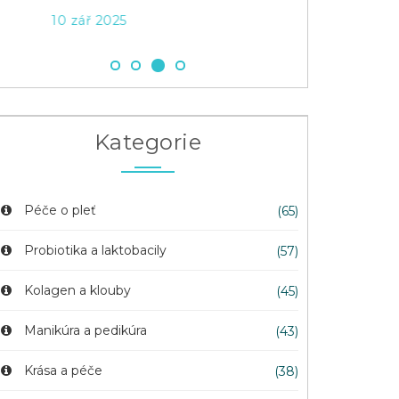
10 zář 2025
Kategorie
Péče o pleť
(65)
Probiotika a laktobacily
(57)
Kolagen a klouby
(45)
Manikúra a pedikúra
(43)
Krása a péče
(38)