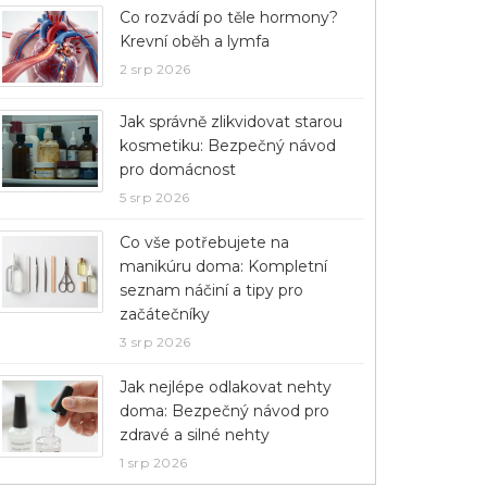
Co rozvádí po těle hormony?
Krevní oběh a lymfa
2 srp 2026
Jak správně zlikvidovat starou
kosmetiku: Bezpečný návod
pro domácnost
5 srp 2026
Co vše potřebujete na
manikúru doma: Kompletní
seznam náčiní a tipy pro
začátečníky
3 srp 2026
Jak nejlépe odlakovat nehty
doma: Bezpečný návod pro
zdravé a silné nehty
1 srp 2026