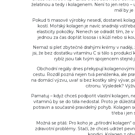
želatinou a tedy i kolagenem. Není to jen retro – u
měl by je m
Pokud ti masové výrobky nesedí, dostaneš kolagen
kostí. Mořský kolagen je navíc snadněji vstřeba
elasticity pokožky. Nenech se odradit tím, že v
jednou za čas dopřát lososa i s kůží nebo si ko
Nemaž si pleť zbytečně drahými krémy v naději, že
jsi, že bez dostatku vitamínu C si tělo s produkc
rybíz jsou tak tvým spojencem stejně
Obchodní regály dnes překypují kolagenovými p
cestu. Rozdíl pozná nejen tvá peněženka, ale pra
na domácí výzvu, uvař si bez kostky silný vývar
citronu. Výsledek? Výž
Pamatuj – když chceš podpořit vlastní kolagen, 
vitaminů by se do těla nedostal. Proto je důležitá
potravin a současně pravidelný pohyb. Kolagen se 
třeba i jen
Možná se ptáš: Pro koho je „přírodní kolagen“ 
zdravotní problémy. Stačí, že chceš udržet pevn
kondici. Kolagen z oby