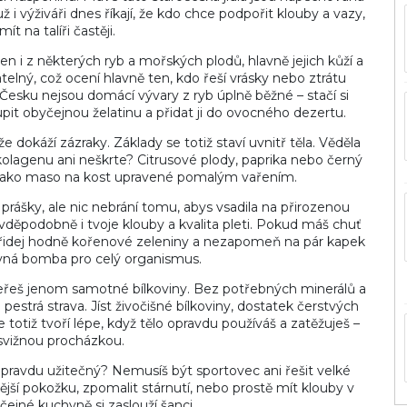
ž i výživáři dnes říkají, že kdo chce podpořit klouby a vazy,
ít na talíři častěji.
 i z některých ryb a mořských plodů, hlavně jejich kůží a
telný, což ocení hlavně ten, kdo řeší vrásky nebo ztrátu
 Česku nejsou domácí vývary z ryb úplně běžné – stačí si
upit obyčejnou želatinu a přidat ji do ovocného dezertu.
 dokáží zázraky. Základy se totiž staví uvnitř těla. Věděla
í kolagenu ani neškrte? Citrusové plody, paprika nebo černý
 jako maso na kost upravené pomalým vařením.
rášky, ale nic nebrání tomu, abys vsadila na přirozenou
vděpodobně i tvoje klouby a kvalita pleti. Pokud máš chuť
, přidej hodně kořenové zeleniny a nezapomeň na pár kapek
ivná bomba pro celý organismus.
neřeš jenom samotné bílkoviny. Bez potřebných minerálů a
 pestrá strava. Jíst živočišné bílkoviny, dostatek čerstvých
totiž tvoří lépe, když tělo opravdu používáš a zatěžuješ –
 svižnou procházkou.
opravdu užitečný? Nemusíš být sportovec ani řešit velké
ější pokožku, zpomalit stárnutí, nebo prostě mít klouby v
čejné kuchyně si zaslouží šanci.