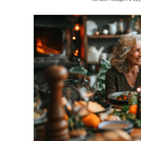
íny proti padání vlasů?
Jak poznat, že máte mál
ší látky podle vědy a praxe
Příznaky, testy a tipy
6 kvě 2026