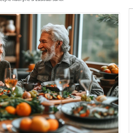
o vitaminu?
Jak na suchou pleť: Nejlepší přírodní a
hydratační tipy
9 dub 2024