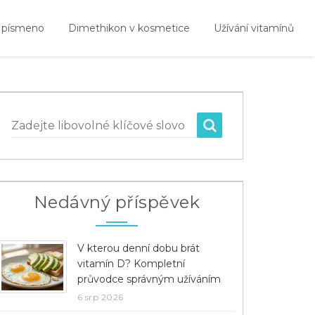
 písmeno
Dimethikon v kosmetice
Užívání vitamínů
Zadejte libovolné klíčové slovo
Nedávný příspěvek
V kterou denní dobu brát
vitamín D? Kompletní
průvodce správným užíváním
6 srp 2026