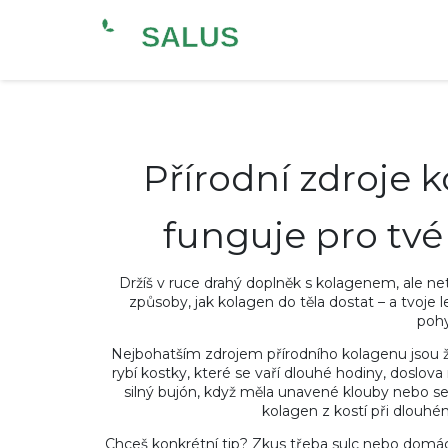
Přírodní zdroje 
funguje pro tv
Držíš v ruce drahý doplněk s kolagenem, ale netu
způsoby, jak kolagen do těla dostat – a tvoje 
pohy
Nejbohatším zdrojem přírodního kolagenu jsou ž
rybí kostky, které se vaří dlouhé hodiny, doslo
silný bujón, když měla unavené klouby nebo se
kolagen z kostí při dlouhé
Chceš konkrétní tip? Zkus třeba sulc nebo domác