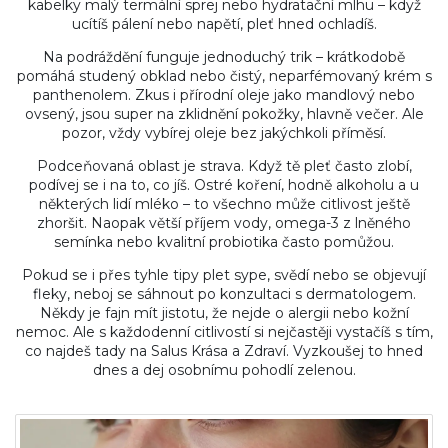
kabelky malý termální sprej nebo hydratační mlhu – když
ucítíš pálení nebo napětí, pleť hned ochladíš.
Na podráždění funguje jednoduchý trik – krátkodobě
pomáhá studený obklad nebo čistý, neparfémovaný krém s
panthenolem. Zkus i přírodní oleje jako mandlový nebo
ovsený, jsou super na zklidnění pokožky, hlavně večer. Ale
pozor, vždy vybírej oleje bez jakýchkoli příměsí.
Podceňovaná oblast je strava. Když tě pleť často zlobí,
podívej se i na to, co jíš. Ostré koření, hodně alkoholu a u
některých lidí mléko – to všechno může citlivost ještě
zhoršit. Naopak větší příjem vody, omega-3 z lněného
semínka nebo kvalitní probiotika často pomůžou.
Pokud se i přes tyhle tipy plet sype, svědí nebo se objevují
fleky, neboj se sáhnout po konzultaci s dermatologem.
Někdy je fajn mít jistotu, že nejde o alergii nebo kožní
nemoc. Ale s každodenní citlivostí si nejčastěji vystačíš s tím,
co najdeš tady na Salus Krása a Zdraví. Vyzkoušej to hned
dnes a dej osobnímu pohodlí zelenou.