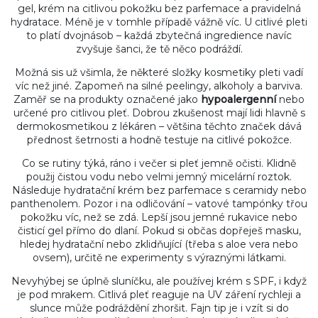
gel, krém na citlivou pokožku bez parfemace a pravidelná
hydratace. Méně je v tomhle případě vážně víc. U citlivé pleti
to platí dvojnásob – každá zbytečná ingredience navíc
zvyšuje šanci, že tě něco podráždí.
Možná sis už všimla, že některé složky kosmetiky pleti vadí
víc než jiné. Zapomeň na silné peelingy, alkoholy a barviva.
Zaměř se na produkty označené jako
hypoalergenní
nebo
určené pro citlivou pleť. Dobrou zkušenost mají lidi hlavně s
dermokosmetikou z lékáren – většina těchto značek dává
přednost šetrnosti a hodně testuje na citlivé pokožce.
Co se rutiny týká, ráno i večer si pleť jemně očisti. Klidně
použij čistou vodu nebo velmi jemný micelární roztok.
Následuje hydratační krém bez parfemace s ceramidy nebo
panthenolem. Pozor i na odličování – vatové tampónky třou
pokožku víc, než se zdá. Lepší jsou jemné rukavice nebo
čisticí gel přímo do dlaní. Pokud si občas dopřeješ masku,
hledej hydratační nebo zklidňující (třeba s aloe vera nebo
ovsem), určitě ne experimenty s výraznými látkami.
Nevyhýbej se úplně sluníčku, ale používej krém s SPF, i když
je pod mrakem. Citlivá pleť reaguje na UV záření rychleji a
slunce může podráždění zhoršit. Fajn tip je i vzít si do