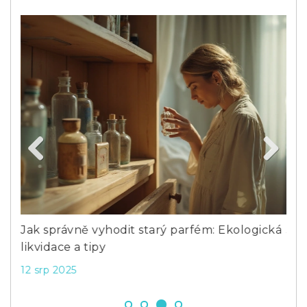
Previous
Next
lem?
Jak správně vyhodit starý parfém: Ekologická
Jak
likvidace a tipy
prá
12 srp 2025
8 b