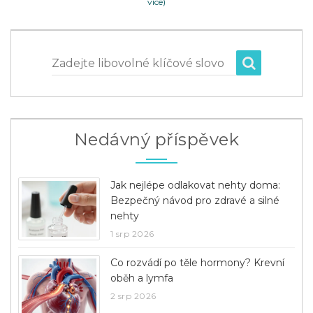
více)
Zadejte libovolné klíčové slovo
Nedávný příspěvek
Jak nejlépe odlakovat nehty doma:
Bezpečný návod pro zdravé a silné
nehty
1 srp 2026
Co rozvádí po těle hormony? Krevní
oběh a lymfa
2 srp 2026