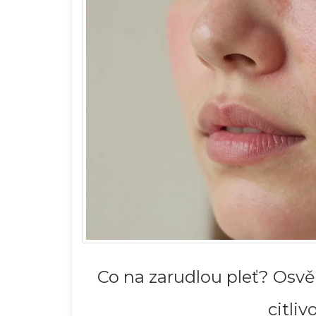
Co na zarudlou pleť? Osvěd
citli