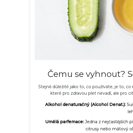
Čemu se vyhnout? Se
Stejně důležité jako to, co používáte, je to,
které pro zdravou pleť nevadí, ale pro cit
Alkohol denaturačný (Alcohol Denat.):
Suš
le
Umělá parfemace:
Jedna z nejčastějších pří
citrusy nebo mátový o