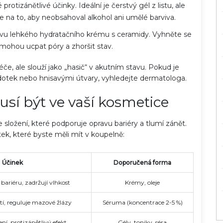
protizánětlivé účinky. Ideální je čerstvý gél z listu, ale
te na to, aby neobsahoval alkohol ani umělé barviva.
vu lehkého hydratačního krému s ceramidy. Vyhněte se
ohou ucpat póry a zhoršit stav.
e, ale slouží jako „hasič“ v akutním stavu. Pokud je
otek nebo hnisavými útvary, vyhledejte dermatologa.
usí být ve vaší kosmetice
 složení, které podporuje opravu bariéry a tlumí zánět.
ek, které byste měli mít v koupelně:
Účinek
Doporučená forma
bariéru, zadržují vlhkost
Krémy, oleje
tí, reguluje mazové žlázy
Séruma (koncentrace 2-5 %)
ní, protizánětlivý efekt
Gély, toniky, séra