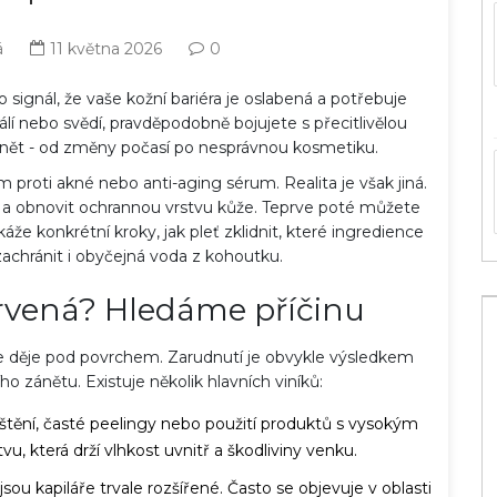
á
11 května 2026
0
o signál, že vaše
kožní bariéra
je oslabená a potřebuje
í nebo svědí, pravděpodobně bojujete s přecitlivělou
odnět - od změny počasí po nesprávnou kosmetiku.
rém proti akné nebo anti-aging sérum. Realita je však jiná.
ět a obnovit ochrannou vrstvu kůže. Teprve poté můžete
áže konkrétní kroky, jak pleť zklidnit, které ingredience
zachránit i obyčejná voda z kohoutku.
červená? Hledáme příčinu
 se děje pod povrchem. Zarudnutí je obvykle výsledkem
ního zánětu. Existuje několik hlavních viníků:
čištění, časté peelingy nebo použití produktů s vysokým
u, která drží vlhkost uvnitř a škodliviny venku.
u kapiláře trvale rozšířené. Často se objevuje v oblasti