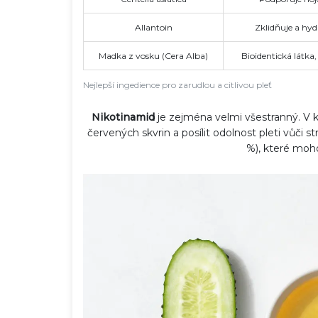
Allantoin
Zklidňuje a hy
Madka z vosku (Cera Alba)
Bioidentická látk
Nejlepší ingedience pro zarudlou a citlivou pleť
Nikotinamid
je zejména velmi všestranný. V k
červených skvrin a posílit odolnost pleti vůči
%), které moho