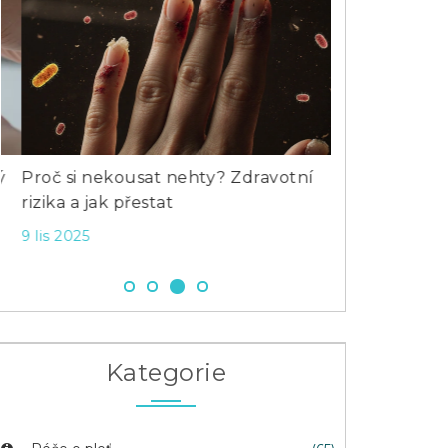
Proč si nekousat nehty? Zdravotní
Jak vybrat sp
rizika a jak přestat
nohy - tipy, t
9 lis 2025
15 říj 2025
Kategorie