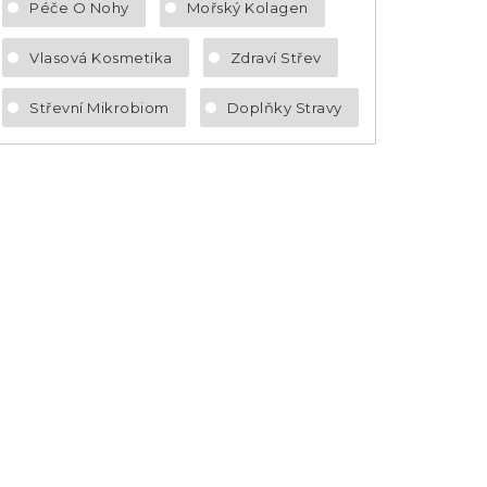
Péče O Nohy
Mořský Kolagen
Vlasová Kosmetika
Zdraví Střev
Střevní Mikrobiom
Doplňky Stravy