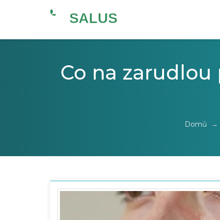
Co na zarudlou 
Domů
→