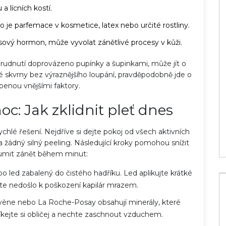
 a lícních kostí.
o je parfemace v kosmetice, latex nebo určité rostliny.
esový hormon, může vyvolat zánětlivé procesy v kůži.
zarudnutí doprovázeno pupínky a šupinkami, může jít o
é skvrny bez výraznějšího loupání, pravděpodobně jde o
obenou vnějšími faktory.
m? Přehled
Jak se mají brát probiotika? Praktický
 barev
návod pro efektivní výsledky
c: Jak zklidnit pleť dnes
4 bře 2026
ychlé řešení. Nejdříve si dejte pokoj od všech aktivních
 a žádný silný peeling. Následující kroky pomohou snížit
tlumit zánět během minut:
 led zabalený do čistého hadříku. Led aplikujte krátké
yste nedošlo k poškození kapilár mrazem.
vène
nebo
La Roche-Posay
obsahují minerály, které
říkejte si obličej a nechte zaschnout vzduchem.