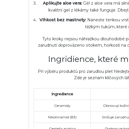
Aplikujte aloe vera:
Gél z
aloe vera
má silné 
kvalitní gel z lékárny také funguje. Dbej
Vlhkost bez mastnoty:
Naneste tenkou vrst
těžkým tukům, které m
Tyto kroky nejsou náhražkou dlouhodobé péč
zarudnutí doprovázeno otokem, horkostí na d
Ingridience, které m
Při výběru produktů pro zarudlou pleť hledejte
Zde je seznam klíčových lát
Ingredience
Ceramidy
Obnovují kožní 
Nikotinamid (B3)
Snižuje zarudnu
Centella asiatica
Podporuje hoje