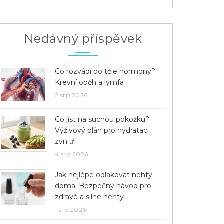
Nedávný příspěvek
Co rozvádí po těle hormony?
Krevní oběh a lymfa
2 srp 2026
Co jíst na suchou pokožku?
Výživový plán pro hydrataci
zvnitř
4 srp 2026
Jak nejlépe odlakovat nehty
doma: Bezpečný návod pro
zdravé a silné nehty
1 srp 2026