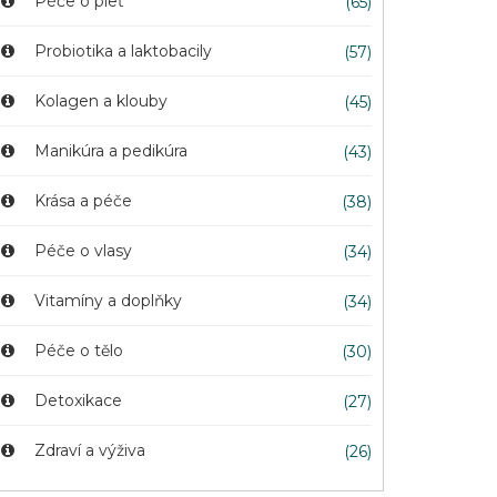
Péče o pleť
(65)
Probiotika a laktobacily
(57)
Kolagen a klouby
(45)
Manikúra a pedikúra
(43)
Krása a péče
(38)
Péče o vlasy
(34)
Vitamíny a doplňky
(34)
Péče o tělo
(30)
Detoxikace
(27)
Zdraví a výživa
(26)