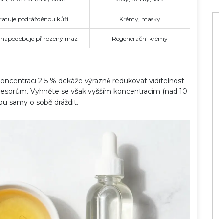
dratuje podrážděnou kůži
Krémy, masky
a, napodobuje přirozený maz
Regenerační krémy
oncentraci 2-5 % dokáže výrazně redukovat viditelnost
 stresorům. Vyhněte se však vyšším koncentracím (nad 10
u samy o sobě dráždit.