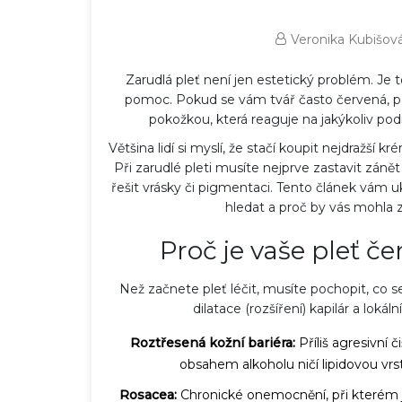
Veronika Kubišov
Zarudlá pleť není jen estetický problém. Je t
pomoc. Pokud se vám tvář často červená, pál
pokožkou, která reaguje na jakýkoliv p
Většina lidí si myslí, že stačí koupit nejdražší k
Při zarudlé pleti musíte nejprve zastavit zán
řešit vrásky či pigmentaci. Tento článek vám uk
hledat a proč by vás mohla 
Proč je vaše pleť 
Než začnete pleť léčit, musíte pochopit, co
dilatace (rozšíření) kapilár a lokál
Roztřesená kožní bariéra:
Příliš agresivní 
obsahem alkoholu ničí lipidovou vrstv
Rosacea:
Chronické onemocnění, při kterém jso