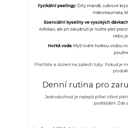
Fyzikální peelingy:
Drty mandlí, cukrové kryst
mikrotraumata, k
Esenciální kyseliny ve vysokých dávkach
exfoliaci, ale při zarudnutí je nutíte pleť pr
nebo je
Horká voda:
Mytí tváře horkou vodou rozš
použív
Přečtěte si složení na zádech tuby. Pokud je 
produkt
Denní rutina pro zar
Jednoduchost je nejlepší přítel citlivé pleti
podráždění. Zde 