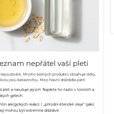
znam nepřátel vaší pleti
 co nepoužíváte. Mnoho běžných produktů obsahuje látky,
livou jsou katastrofou. Mezi hlavní dráždidla patří:
í pleť a narušuje její pH. Najdete ho často v tonicích a
hkých gélech.
čin alergických reakcí. I „přírodní éterické oleje“ (jako
lej) mohou být extrémně dráždivé.