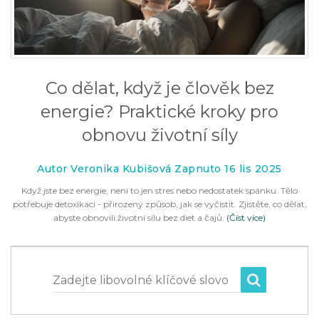
Co dělat, když je člověk bez
energie? Praktické kroky pro
obnovu životní síly
Autor Veronika Kubišová Zapnuto 16 lis 2025
Když jste bez energie, není to jen stres nebo nedostatek spánku. Tělo
potřebuje detoxikaci - přirozený způsob, jak se vyčistit. Zjistěte, co dělat,
abyste obnovili životní sílu bez diet a čajů.
(Číst více)
Zadejte libovolné klíčové slovo