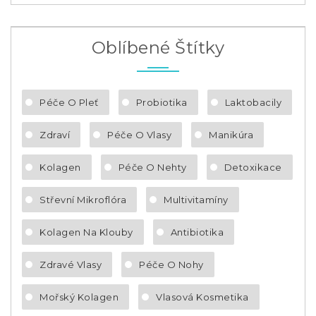
Oblíbené Štítky
Péče O Pleť
Probiotika
Laktobacily
Zdraví
Péče O Vlasy
Manikúra
Kolagen
Péče O Nehty
Detoxikace
Střevní Mikroflóra
Multivitamíny
Kolagen Na Klouby
Antibiotika
Zdravé Vlasy
Péče O Nohy
Mořský Kolagen
Vlasová Kosmetika