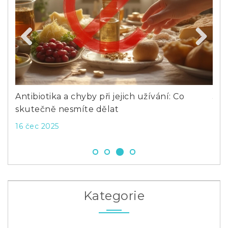
Previous
Next
Antibiotika a chyby při jejich užívání: Co
Jak
skutečně nesmíte dělat
pro
16 čec 2025
21 
Kategorie