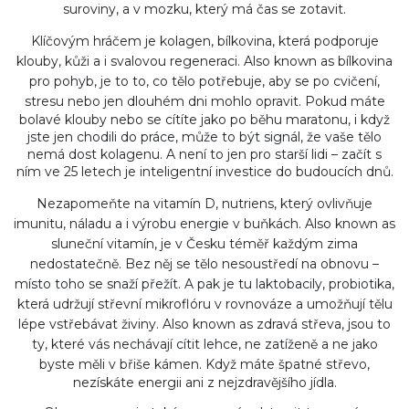
suroviny, a v mozku, který má čas se zotavit.
Klíčovým hráčem je
kolagen
,
bílkovina, která podporuje
klouby, kůži a i svalovou regeneraci
. Also known as
bílkovina
pro pohyb
, je to to, co tělo potřebuje, aby se po cvičení,
stresu nebo jen dlouhém dni mohlo opravit.
Pokud máte
bolavé klouby nebo se cítíte jako po běhu maratonu, i když
jste jen chodili do práce, může to být signál, že vaše tělo
nemá dost kolagenu. A není to jen pro starší lidi – začít s
ním ve 25 letech je inteligentní investice do budoucích dnů.
Nezapomeňte na
vitamín D
,
nutriens, který ovlivňuje
imunitu, náladu a i výrobu energie v buňkách
. Also known as
sluneční vitamín
, je v Česku téměř každým zima
nedostatečně. Bez něj se tělo nesoustředí na obnovu –
místo toho se snaží přežít.
A pak je tu
laktobacily
,
probiotika,
která udržují střevní mikroflóru v rovnováze a umožňují tělu
lépe vstřebávat živiny
. Also known as
zdravá střeva
, jsou to
ty, které vás nechávají cítit lehce, ne zatíženě a ne jako
byste měli v břiše kámen.
Když máte špatné střevo,
nezískáte energii ani z nejzdravějšího jídla.