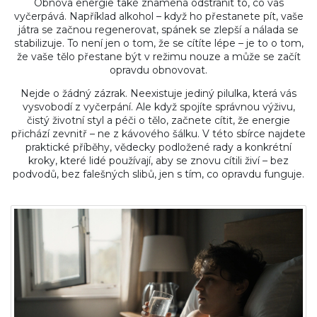
Obnova energie také znamená odstranit to, co vás
vyčerpává. Například alkohol – když ho přestanete pít, vaše
játra se začnou regenerovat, spánek se zlepší a nálada se
stabilizuje. To není jen o tom, že se cítíte lépe – je to o tom,
že vaše tělo přestane být v režimu nouze a může se začít
opravdu obnovovat.
Nejde o žádný zázrak. Neexistuje jediný pilulka, která vás
vysvobodí z vyčerpání. Ale když spojíte správnou výživu,
čistý životní styl a péči o tělo, začnete cítit, že energie
přichází zevnitř – ne z kávového šálku. V této sbírce najdete
praktické příběhy, vědecky podložené rady a konkrétní
kroky, které lidé používají, aby se znovu cítili živí – bez
podvodů, bez falešných slibů, jen s tím, co opravdu funguje.