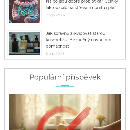
Na co jsou dobré probiotika? Účinky
laktobacilů na střeva, imunitu i pleť
7 srp 2026
Jak správně zlikvidovat starou
kosmetiku: Bezpečný návod pro
domácnost
5 srp 2026
Populární příspěvek