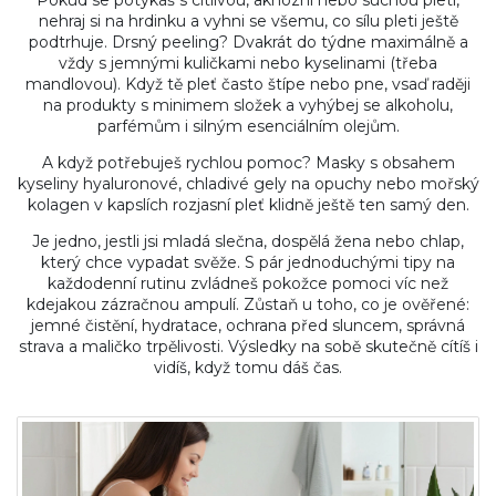
Pokud se potýkáš s citlivou, aknózní nebo suchou pletí,
nehraj si na hrdinku a vyhni se všemu, co sílu pleti ještě
podtrhuje. Drsný peeling? Dvakrát do týdne maximálně a
vždy s jemnými kuličkami nebo kyselinami (třeba
mandlovou). Když tě pleť často štípe nebo pne, vsaď raději
na produkty s minimem složek a vyhýbej se alkoholu,
parfémům i silným esenciálním olejům.
A když potřebuješ rychlou pomoc? Masky s obsahem
kyseliny hyaluronové, chladivé gely na opuchy nebo mořský
kolagen v kapslích rozjasní pleť klidně ještě ten samý den.
Je jedno, jestli jsi mladá slečna, dospělá žena nebo chlap,
který chce vypadat svěže. S pár jednoduchými tipy na
každodenní rutinu zvládneš pokožce pomoci víc než
kdejakou zázračnou ampulí. Zůstaň u toho, co je ověřené:
jemné čistění, hydratace, ochrana před sluncem, správná
strava a maličko trpělivosti. Výsledky na sobě skutečně cítíš i
vidíš, když tomu dáš čas.