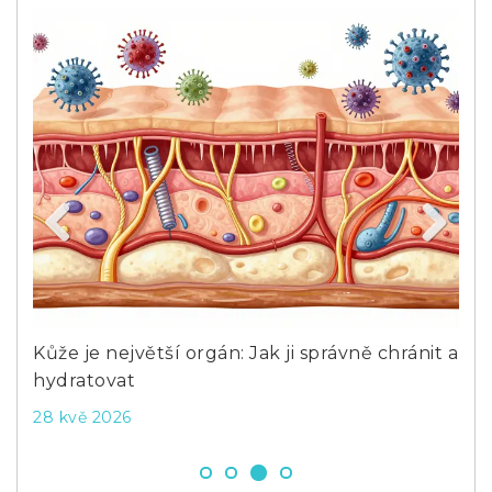
Previous
Next
Kůže je největší orgán: Jak ji správně chránit a
Pří
hydratovat
neh
28 kvě 2026
2 l