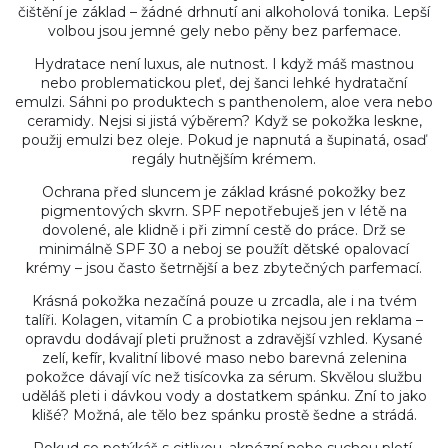
čištění je základ – žádné drhnutí ani alkoholová tonika. Lepší
volbou jsou jemné gely nebo pěny bez parfemace.
Hydratace není luxus, ale nutnost. I když máš mastnou
nebo problematickou pleť, dej šanci lehké hydratační
emulzi. Sáhni po produktech s panthenolem, aloe vera nebo
ceramidy. Nejsi si jistá výběrem? Když se pokožka leskne,
použij emulzi bez oleje. Pokud je napnutá a šupinatá, osaď
regály hutnějším krémem.
Ochrana před sluncem je základ krásné pokožky bez
pigmentových skvrn. SPF nepotřebuješ jen v létě na
dovolené, ale klidně i při zimní cestě do práce. Drž se
minimálně SPF 30 a neboj se použít dětské opalovací
krémy – jsou často šetrnější a bez zbytečných parfemací.
Krásná pokožka nezačíná pouze u zrcadla, ale i na tvém
talíři. Kolagen, vitamín C a probiotika nejsou jen reklama –
opravdu dodávají pleti pružnost a zdravější vzhled. Kysané
zelí, kefír, kvalitní libové maso nebo barevná zelenina
pokožce dávají víc než tisícovka za sérum. Skvělou službu
uděláš pleti i dávkou vody a dostatkem spánku. Zní to jako
klišé? Možná, ale tělo bez spánku prostě šedne a strádá.