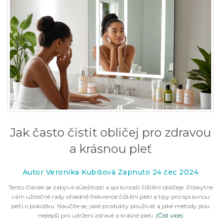
Jak často čistit obličej pro zdravou
a krásnou pleť
Autor Veronika Kubišová Zapnuto 24 čec 2024
Tento článek se zabývá důležitostí a správností čištění obličeje. Poskytne
vám užitečné rady ohledně frekvence čištění pleti a tipy pro správnou
péči o pokožku. Naučíte se, jaké produkty používat a jaké metody jsou
nejlepší pro udržení zdravé a krásné pleti.
(Číst více)