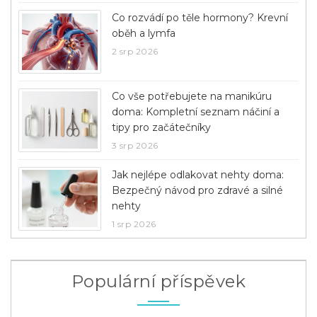
Co rozvádí po těle hormony? Krevní
oběh a lymfa
2 srp 2026
Co vše potřebujete na manikúru
doma: Kompletní seznam náčiní a
tipy pro začátečníky
3 srp 2026
Jak nejlépe odlakovat nehty doma:
Bezpečný návod pro zdravé a silné
nehty
1 srp 2026
Populární příspěvek