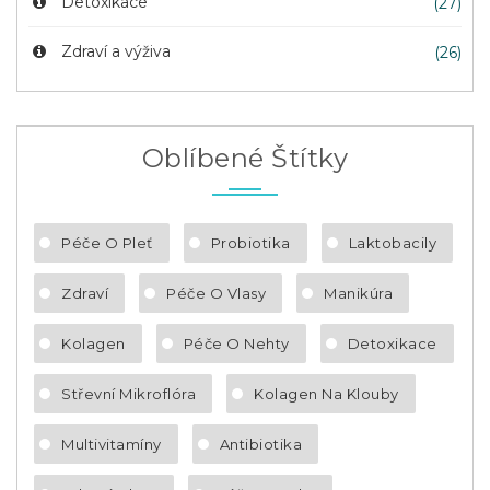
Detoxikace
(27)
Zdraví a výživa
(26)
Oblíbené Štítky
Péče O Pleť
Probiotika
Laktobacily
Zdraví
Péče O Vlasy
Manikúra
Kolagen
Péče O Nehty
Detoxikace
Střevní Mikroflóra
Kolagen Na Klouby
Multivitamíny
Antibiotika