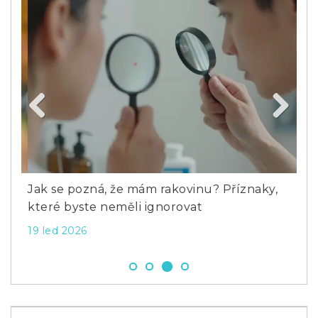
Previous
Next
é
Jak se pozná, že mám rakovinu? Příznaky,
Jak
které byste neměli ignorovat
def
19 led 2026
14 