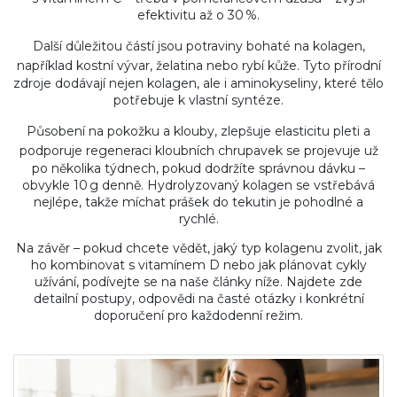
efektivitu až o 30 %.
Další důležitou částí jsou
potraviny bohaté na kolagen
,
například kostní vývar, želatina nebo rybí kůže
. Tyto přírodní
zdroje dodávají nejen kolagen, ale i aminokyseliny, které tělo
potřebuje k vlastní syntéze.
Působení na
pokožku a klouby
,
zlepšuje elasticitu pleti a
podporuje regeneraci kloubních chrupavek
se projevuje už
po několika týdnech, pokud dodržíte správnou dávku –
obvykle 10 g denně. Hydrolyzovaný kolagen se vstřebává
nejlépe, takže míchat prášek do tekutin je pohodlné a
rychlé.
Na závěr – pokud chcete vědět, jaký typ kolagenu zvolit, jak
ho kombinovat s vitamínem D nebo jak plánovat cykly
užívání, podívejte se na naše články níže. Najdete zde
detailní postupy, odpovědi na časté otázky i konkrétní
doporučení pro každodenní režim.