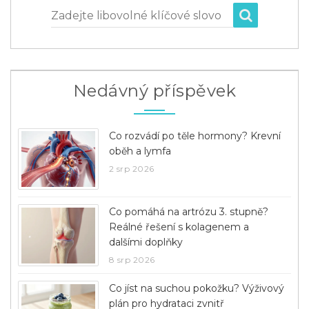
Zadejte libovolné klíčové slovo
Nedávný příspěvek
Co rozvádí po těle hormony? Krevní
oběh a lymfa
2 srp 2026
Co pomáhá na artrózu 3. stupně?
Reálné řešení s kolagenem a
dalšími doplňky
8 srp 2026
Co jíst na suchou pokožku? Výživový
plán pro hydrataci zvnitř