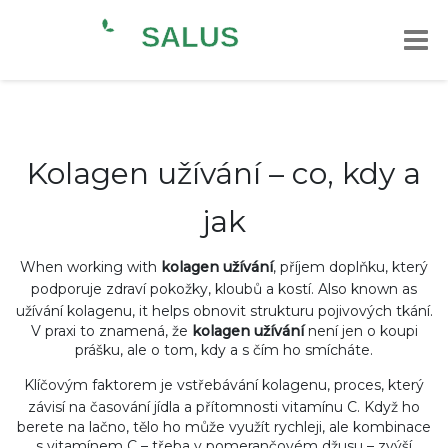
Kolagen užívání – co, kdy a
jak
When working with
kolagen užívání
,
příjem doplňku, který
podporuje zdraví pokožky, kloubů a kostí
. Also known as
užívání kolagenu
, it helps obnovit strukturu pojivových tkání.
V praxi to znamená, že
kolagen užívání
není jen o koupi
prášku, ale o tom, kdy a s čím ho smícháte.
Klíčovým faktorem je
vstřebávání kolagenu
,
proces, který
závisí na časování jídla a přítomnosti vitamínu C
. Když ho
berete na lačno, tělo ho může využít rychleji, ale kombinace
s vitamínem C – třeba v pomerančovém džusu – zvýší