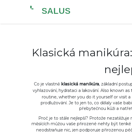
Klasická manikúra: 
nejle
Co je vlastně
klasická manikúra
,
základní postup
vyhlazování, hydrataci a lakování
. Also known as
routine, whether you do it yourself or visit a 
prodlužování. Je to jen to, co dělaly vaše babi
přebytečnou kůži a natřete
Proč je to stále nejlepší? Protože nezatěžuje
měsících můžou vaše přirozené nehty být tenké a 
neodstraňuje nic, jen podporuje přirozenou péč