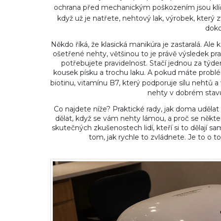
ochrana před mechanickým poškozením
jsou kl
když už je natřete,
nehtový lak
,
výrobek, který 
doko
Někdo říká, že klasická manikúra je zastaralá. Ale k
ošetřené nehty, většinou to je právě výsledek p
potřebujete pravidelnost. Stačí jednou za týd
kousek písku a trochu laku. A pokud máte problé
biotinu
,
vitamínu B7, který podporuje sílu nehtů a 
nehty v dobrém stavu
Co najdete níže? Praktické rady, jak doma udělat
dělat, když se vám nehty lámou, a proč se někte
skutečných zkušenostech lidí, kteří si to dělají 
tom, jak rychle to zvládnete. Je to o to