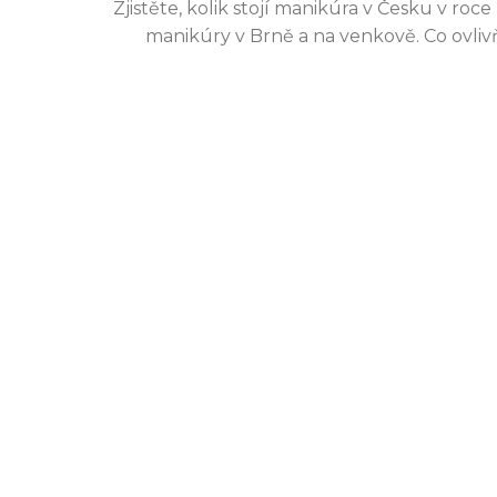
Zjistěte, kolik stojí manikúra v Česku v ro
manikúry v Brně a na venkově. Co ovlivň