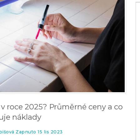
u v roce 2025? Průměrné ceny a co
h: příčiny,
Jak si masírovat pokožku hlavy:
uje náklady
Průvodce pro zdravé vlasy a uvolnění
bišová Zapnuto 15 lis 2023
18 kvě 2026