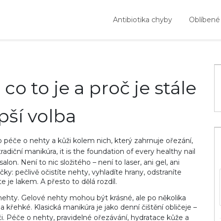
Antibiotika chyby
Oblíbené
co to je a proč je stále
pší volba
 péče o nehty a kůži kolem nich, který zahrnuje ořezání,
tradiční manikúra
, it is the foundation of every healthy nail
salon.
Není to nic složitého – není to laser, ani gel, ani
čky: pečlivě očistíte nehty, vyhladíte hrany, odstraníte
 je lakem. A přesto to dělá rozdíl.
 nehty. Gelové nehty mohou být krásné, ale po několika
křehké. Klasická manikúra je jako denní čištění obličeje –
i.
Péče o nehty
,
pravidelné ořezávání, hydratace kůže a