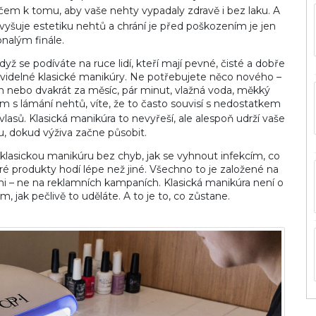
íčem k tomu, aby vaše nehty vypadaly zdravě i bez laku. A
zvyšuje estetiku nehtů a chrání je před poškozením
je jen
nalým finále.
dyž se podíváte na ruce lidí, kteří mají pevné, čisté a dobře
ravidelné klasické manikúry. Ne potřebujete něco nového –
en nebo dvakrát za měsíc, pár minut, vlažná voda, měkký
m s lámání nehtů, víte, že to často souvisí s nedostatkem
vlasů
. Klasická manikúra to nevyřeší, ale alespoň udrží vaše
, dokud výživa začne působit.
 klasickou manikúru bez chyb, jak se vyhnout infekcím, co
ré produkty hodí lépe než jiné. Všechno to je založené na
sami – ne na reklamních kampaních. Klasická manikúra není o
m, jak pečlivě to uděláte. A to je to, co zůstane.