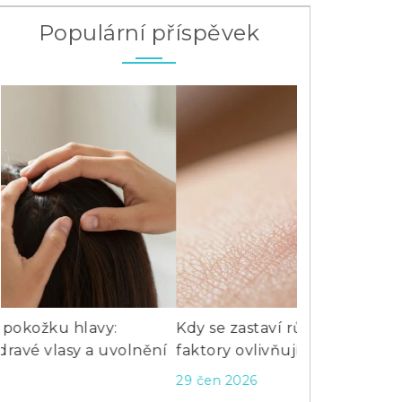
Populární příspěvek
Kdy se zastaví růst vlasů? Fázě, délka a
Jak bojovat p
faktory ovlivňující vývoj
průvodce
29 čen 2026
5 bře 2024