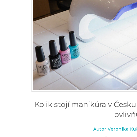
Kolik stojí manikúra v Česk
t proti únavě: Kompletní
Proč praská kůže na patác
ovlivň
rychlá léčba a prevence
Autor Veronika Ku
17 zář 2025