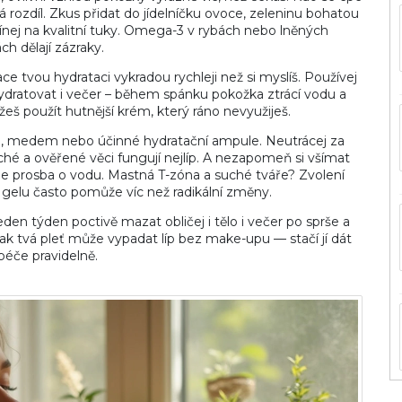
 rozdíl. Zkus přidat do jídelníčku ovoce, zeleninu bohatou
nej na kvalitní tuky. Omega-3 v rybách nebo lněných
h dělají zázraky.
ce tvou hydrataci vykradou rychleji než si myslíš. Používej
 hydratovat i večer – během spánku pokožka ztrácí vodu a
eš použít hutnější krém, který ráno nevyužiješ.
vera, medem nebo účinné hydratační ampule. Neutrácej za
uché a ověřené věci fungují nejlíp. A nezapomeň si všímat
 je prosba o vodu. Mastná T-zóna a suché tváře? Zvolení
 gelu často pomůže víc než radikální změny.
jeden týden poctivě mazat obličej i tělo i večer po sprše a
jak tvá pleť může vypadat líp bez make-upu — stačí jí dát
péče pravidelně.