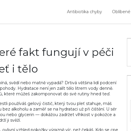
Antibiotika chyby
Oblíbené
eré fakt fungují v péči
eť i tělo
píná, svědí nebo matně vypadá? Drtivá většina lidí podcení
epohody. Hydratace není jen zalít tělo litrem vody denně.
ů, které můžeš zakomponovat do své rutiny hned teď.
stli používáš gelový čistič, který tvou pleť stahuje, máš
ez alkoholu a zaměř se na hydrataci už při čištění. U sér
ovou nebo glycerin — dokážou zadržet vlhkost v pokožce a
rží ji svěží.
, ovlivní vzhled pokožky výrazně víc, než čekáš. Kdo se cpe