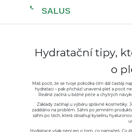
Hydratační tipy, kt
o pl
Máš pocit, že se tvoje pokožka čím dál častěji na
hydrataci – pak přichází unavená pleť a pocit n
Reálně začíná u běžné péče a chytrých návyk
Základy začínají u výběru správné kosmetiky. Je
zaděláno na problém. Sáhni po jemném produktu b
sáhni po těch, která obsahují kyselinu hyaluron
ud
Hydratace však není jen o tom, co namažeš. Co jíš