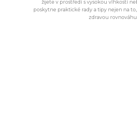
žijete v prostředí s vysokou vlhkostí 
poskytne praktické rady a tipy nejen na to,
zdravou rovnováhu 