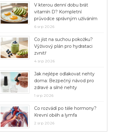
V kterou denní dobu brát
vitamín D? Kompletní
průvodce správným užíváním
6 srp 2026
Co jíst na suchou pokožku?
Výživový plán pro hydrataci
zvnitř
4 srp 2026
Jak nejlépe odlakovat nehty
doma: Bezpečný návod pro
zdravé a silné nehty
1 srp 2026
Co rozvádí po těle hormony?
Krevní oběh a lymfa
2 srp 2026