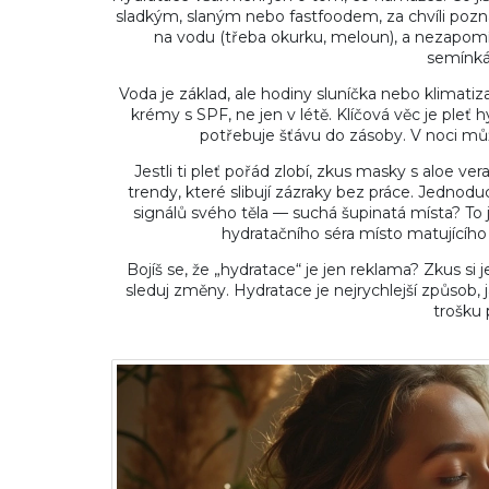
sladkým, slaným nebo fastfoodem, za chvíli pozná
na vodu (třeba okurku, meloun), a nezapomí
semínkác
Voda je základ, ale hodiny sluníčka nebo klimatiza
krémy s SPF, ne jen v létě. Klíčová věc je pleť
potřebuje šťávu do zásoby. V noci můž
Jestli ti pleť pořád zlobí, zkus masky s aloe 
trendy, které slibují zázraky bez práce. Jednod
signálů svého těla — suchá šupinatá místa? To
hydratačního séra místo matujícího
Bojíš se, že „hydratace“ je jen reklama? Zkus si 
sleduj změny. Hydratace je nejrychlejší způsob, 
trošku 