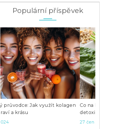
Populární příspěvek
Co na lepší trávení? Průvodce pro
Retinol: Jak 
detoxikaci a zdravý životní styl
součástí péče
27 čen 2026
25 čen 2025