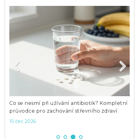
Previous
Next
 a
Co se nesmí při užívání antibiotik? Kompletní
Lak
průvodce pro zachování střevního zdraví
stř
15 čec 2026
26 l