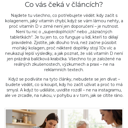
Co vás čeká v článcích?
Najdete tu všechno, co potřebujete vědět: kdy začít s
kolagenem, jaký vitamín chybí, když se vám lámou nehty, a
proč vitamín D v zimě není jen doporučení – je nutnost.
Není tu nic o „superdoplňcích“ nebo „zázračných
tabletkách“. Je tu jen to, co funguje u lidí, kteří to dělají
pravidelně. Zjistíte, jak dlouho trvá, než začne působit
mořský kolagen, proč některé doplňky stojí 10x víc a
neukazují lepší výsledky, a jak poznat, že váš vitamín D není
jen prázdná balíčková krabička. Všechno to je založené na
reálných zkušenostech, výzkumech a praxi – ne na
reklamních textech.
Když se podíváte na tyto články, nebudete se jen dívat –
budete vědět, co si koupit, kdy ho začít užívat a proč to má
smysl. A když to uděláte, uvidíte rozdíl – ne na instagramu,
ale ve zrcadle, na rukou, v pohybu a v tom, jak se cítíte ráno.