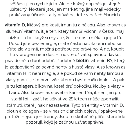
většina jí jen rychlé jídlo. Ale ne každý doplněk je stejně
užitečný. Některé jsou jen marketing, jiné mají vědecky
prokázaný účinek – a ty právě najdete v našich článcích.
vitamín D
,
klíčový pro kosti, imunitu a náladu
. Also known as
sluneční vitamín
, it
je ten, který téměř všichni v Česku mají
nízko – a to i když si myslíte, že jíte dost mléka a jogurtů
.
Pokud jste bez energie, máte časté nachlazení nebo se
cítíte zle v zimě, možná potřebujete právě ho. A ne, koupit
ho v drogerii není dost – musíte užívat správnou dávku,
pravidelně a dlouhodobě. Podobně
biotin
,
vitamín B7, který
je zodpovědný za pevné nehty a husté vlasy
. Also known as
vitamín H
, it
není magie, ale pokud se vám nehty lámou a
vlasy padají, je to první věc, kterou byste měli doplnit
.
A pak
je tu
kolagen
,
bílkovina, která drží pokožku, klouby a vlasy v
tvaru
. Also known as
stavební kámen těla
, it
není jen pro
starší lidi – začít ho užívat ve 25 letech může zpomalit
stárnutí, které jinak nezastavíte
.
Tyto tři entity – vitamín D,
biotin a kolagen – se v našich článcích objevují opakovaně,
protože nejsou jen trendy. Jsou to skutečné pilíře, které lidé
pozorují, když je začnou užívat správně.