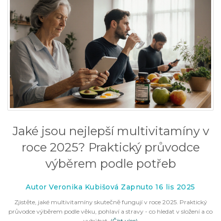
Jaké jsou nejlepší multivitamíny v
roce 2025? Praktický průvodce
výběrem podle potřeb
Autor Veronika Kubišová Zapnuto 16 lis 2025
Zjistěte, jaké multivitamíny skutečně fungují v roce 2025. Praktický
průvodce výběrem podle věku, pohlaví a stravy - co hledat v složení a co
vyhýbat.
(Číst více)