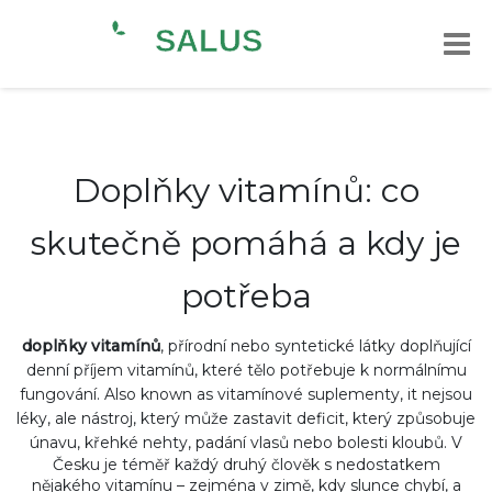
Doplňky vitamínů: co
skutečně pomáhá a kdy je
potřeba
doplňky vitamínů
,
přírodní nebo syntetické látky doplňující
denní příjem vitamínů, které tělo potřebuje k normálnímu
fungování
. Also known as
vitamínové suplementy
, it
nejsou
léky, ale nástroj, který může zastavit deficit, který způsobuje
únavu, křehké nehty, padání vlasů nebo bolesti kloubů
.
V
Česku je téměř každý druhý člověk s nedostatkem
nějakého vitamínu – zejména v zimě, kdy slunce chybí, a