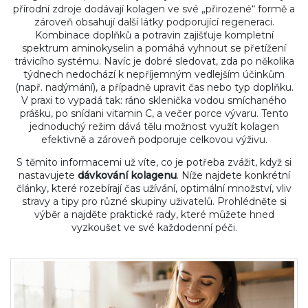
přírodní zdroje dodávají kolagen ve své „přirozené“ formě a
zároveň obsahují další látky podporující regeneraci.
Kombinace doplňků a potravin zajišťuje kompletní
spektrum aminokyselin a pomáhá vyhnout se přetížení
trávicího systému. Navíc je dobré sledovat, zda po několika
týdnech nedochází k nepříjemným vedlejším účinkům
(např. nadýmání), a případně upravit čas nebo typ doplňku.
V praxi to vypadá tak: ráno sklenička vodou smíchaného
prášku, po snídani vitamin C, a večer porce vývaru. Tento
jednoduchý režim dává tělu možnost využít kolagen
efektivně a zároveň podporuje celkovou výživu.
S těmito informacemi už víte, co je potřeba zvážit, když si
nastavujete
dávkování kolagenu
. Níže najdete konkrétní
články, které rozebírají čas užívání, optimální množství, vliv
stravy a tipy pro různé skupiny uživatelů. Prohlédněte si
výběr a najděte praktické rady, které můžete hned
vyzkoušet ve své každodenní péči.