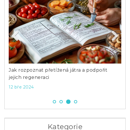
Previous
Next
Jak rozpoznat přetížená játra a podpořit
Pře
jejich regeneraci
bez
12 bře 2024
12 
Kategorie