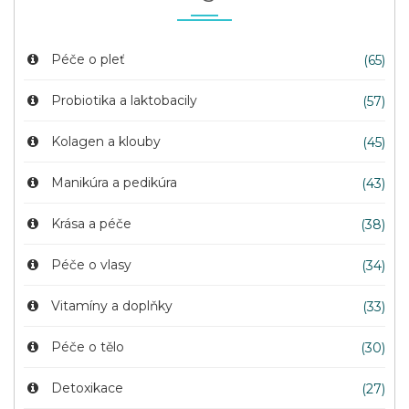
Péče o pleť
(65)
Probiotika a laktobacily
(57)
Kolagen a klouby
(45)
Manikúra a pedikúra
(43)
Krása a péče
(38)
Péče o vlasy
(34)
Vitamíny a doplňky
(33)
Péče o tělo
(30)
Detoxikace
(27)