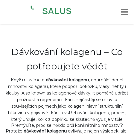
Dávkování kolagenu – Co
potřebujete vědět
Když mluvíme o
dávkování kolagenu
,
optimální denní
množství kolagenu, které podpoří pokožku, vlasy, nehty i
klouby
. Also known as
kolagenové dávky
, it
pomáhá udržet
pružnost a regeneraci tkání
, nejčastěji se mluví o
souvisejících pojmech jako
kolagen
,
hlavní strukturální
bílkovina v pojivové tkáni
a
vstřebávání kolagenu
,
proces,
který určuje, kolik z doplňku se skutečně využije v těle
.
Přemýšlíte, proč se někdo drží konkrétního množství?
Protože
dávkování kolagenu
ovlivňuje nejen výsledek, ale i