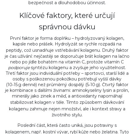
bezpečnost a dlouhodobou účinnost.
Klíčové faktory, které určují
správnou dávku
První faktor je forma doplňku – hydrolyzovaný kolagen,
kapsle nebo prášek. Hydrolyzát se rychle rozpadá na
peptidy, což usnadňuje
vstřebávání kolagenu
. Druhý faktor
je čas užívání: nejčastěji se doporučuje brát kolagen na lačno
nebo po jídle bohatém na vitamín C, protože vitamín C
podporuje
syntézu kolagenu a zvyšuje jeho využitelnost.
Třetí faktor jsou individuální potřeby – sportovci, starší lidé a
osoby s poškozenou pokožkou potřebují vyšší dávky
(10‑15 g denně) než průměrný dospělý (5‑10 g). Čtvrtý faktor
je kombinace s dalšími živinami: aminokyseliny lysin a prolin,
minerály jako zinek a měď, a antioxidanty napomáhají
stabilizovat kolagen v těle. Tímto způsobem
dávkování
kolagenu
zahrnuje nejen množství, ale i kontext stravy a
životního stylu.
Poslední část, která často uniká, jsou
potraviny s
kolagenem
,
např. kostní vývar, rybí kůže nebo želatina
. Tyto