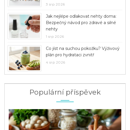
3 srp 2026
Jak nejlépe odlakovat nehty doma:
Bezpečný návod pro zdravé a silné
nehty
1 srp 2026
Co jíst na suchou pokožku? Výživový
plán pro hydrataci zvnitř
4 srp 2026
Populární příspěvek