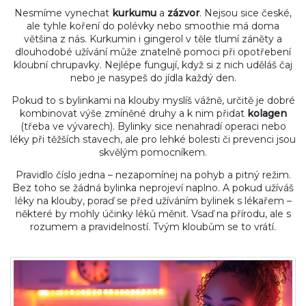
Nesmíme vynechat
kurkumu
a
zázvor
. Nejsou sice české,
ale tyhle koření do polévky nebo smoothie má doma
většina z nás. Kurkumin i gingerol v těle tlumí záněty a
dlouhodobé užívání může znatelně pomoci při opotřebení
kloubní chrupavky. Nejlépe fungují, když si z nich uděláš čaj
nebo je nasypeš do jídla každý den.
Pokud to s bylinkami na klouby myslíš vážně, určitě je dobré
kombinovat výše zmíněné druhy a k nim přidat
kolagen
(třeba ve vývarech). Bylinky sice nenahradí operaci nebo
léky při těžších stavech, ale pro lehké bolesti či prevenci jsou
skvělým pomocníkem.
Pravidlo číslo jedna – nezapomínej na pohyb a pitný režim.
Bez toho se žádná bylinka neprojeví naplno. A pokud užíváš
léky na klouby, poraď se před užíváním bylinek s lékařem –
některé by mohly účinky léků měnit. Vsaď na přírodu, ale s
rozumem a pravidelností. Tvým kloubům se to vrátí.