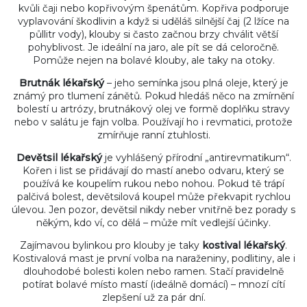
kvůli čaji nebo kopřivovým špenátům. Kopřiva podporuje
vyplavování škodlivin a když si uděláš silnější čaj (2 lžíce na
půllitr vody), klouby si často začnou brzy chválit větší
pohyblivost. Je ideální na jaro, ale pít se dá celoročně.
Pomůže nejen na bolavé klouby, ale taky na otoky.
Brutnák lékařský
– jeho semínka jsou plná oleje, který je
známý pro tlumení zánětů. Pokud hledáš něco na zmírnění
bolestí u artrózy, brutnákový olej ve formě doplňku stravy
nebo v salátu je fajn volba. Používají ho i revmatici, protože
zmírňuje ranní ztuhlosti.
Devětsil lékařský
je vyhlášený přírodní „antirevmatikum“.
Kořen i list se přidávají do mastí anebo odvaru, který se
používá ke koupelím rukou nebo nohou. Pokud tě trápí
palčivá bolest, devětsilová koupel může překvapit rychlou
úlevou. Jen pozor, devětsil nikdy neber vnitřně bez porady s
někým, kdo ví, co dělá – může mít vedlejší účinky.
Zajímavou bylinkou pro klouby je taky
kostival lékařský
.
Kostivalová mast je první volba na naraženiny, podlitiny, ale i
dlouhodobé bolesti kolen nebo ramen. Stačí pravidelně
potírat bolavé místo mastí (ideálně domácí) – mnozí cítí
zlepšení už za pár dní.