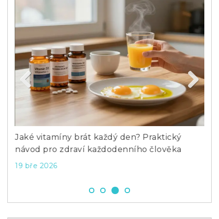
Previous
Next
vy a
Jaké vitamíny brát každý den? Praktický
Čím
návod pro zdraví každodenního člověka
bez
19 bře 2026
7 ú