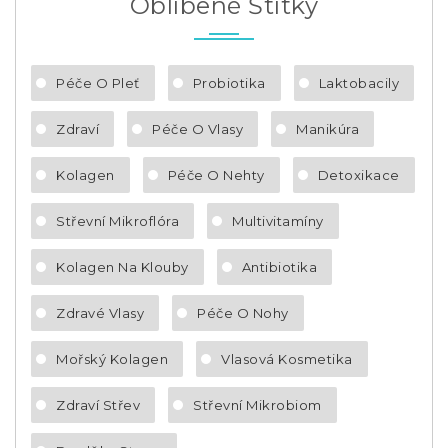
Oblíbené Štítky
Péče O Pleť
Probiotika
Laktobacily
Zdraví
Péče O Vlasy
Manikúra
Kolagen
Péče O Nehty
Detoxikace
Střevní Mikroflóra
Multivitamíny
Kolagen Na Klouby
Antibiotika
Zdravé Vlasy
Péče O Nohy
Mořský Kolagen
Vlasová Kosmetika
Zdraví Střev
Střevní Mikrobiom