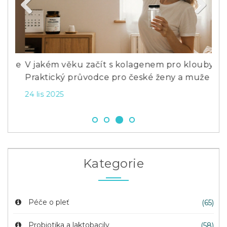
Previous
Next
dce
V jakém věku začít s kolagenem pro klouby?
Jak
Praktický průvodce pro české ženy a muže
Prů
24 lis 2025
16 
Kategorie
Péče o pleť
(65)
Probiotika a laktobacily
(58)