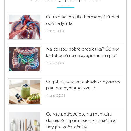
Co rozvádí po těle hormony? Krevní
oběh a lymfa
2 srp 2026
Na co jsou dobré probiotika? Účinky
laktobacilů na střeva, imunitu i pleť
7 srp 2026
Co jíst na suchou pokožku? Výživový
plán pro hydrataci zvnitř
4 srp 2026
Co vše potřebujete na manikúru
doma: Kompletní seznam náčiní a
tipy pro začátečníky