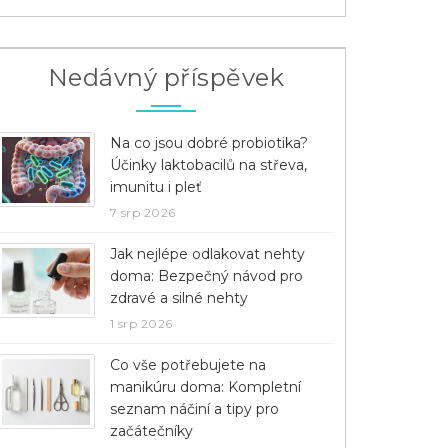
Nedávný příspěvek
Na co jsou dobré probiotika?
Účinky laktobacilů na střeva,
imunitu i pleť
7 srp 2026
Jak nejlépe odlakovat nehty
doma: Bezpečný návod pro
zdravé a silné nehty
1 srp 2026
Co vše potřebujete na
manikúru doma: Kompletní
seznam náčiní a tipy pro
začátečníky