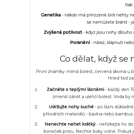
tlak
Genetika
- někdo má přirozeně širší nehty ne
se nemůžete bránit - j
Zvýšená potlivost
- když jsou nohy dlouho 
Poranění
- náraz, šlápnutí ne
Co dělat, když se
 odstranit chloupky z
Jak zlepšíš kvalitu jemný
Proven metody pro hladkou
Praktický průvodce pro o
První známky: mírná bolest, červená skvrna u bo
26 dub 2026
Hned teď zač
Začněte s teplými lázněmi
- každý den 15
zmenší zánět a ulehčí bolest. Voda by měl
Udržujte nohy suché
- po lázni důkladně
přírodních materiálů - bavlna nebo bambus. 
Nenechte nehet krátký
- neřízkejte ho do 
koneček prstu. Nechte boky volné. Pokud je