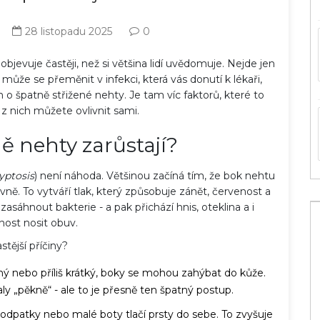
28 listopadu 2025
0
objevuje častěji, než si většina lidí uvědomuje. Nejde jen
může se přeměnit v infekci, která vás donutí k lékaři,
 o špatně střižené nehty. Je tam víc faktorů, které to
 z nich můžete ovlivnit sami.
ně nehty zarůstají?
yptosis
) není náhoda. Většinou začíná tím, že bok nehtu
vně. To vytváří tlak, který způsobuje zánět, červenost a
asáhnout bakterie - a pak přichází hnis, oteklina a i
ost nosit obuv.
stější příčiny?
ný nebo příliš krátký, boky se mohou zahýbat do kůže.
aly „pěkně“ - ale to je přesně ten špatný postup.
 podpatky nebo malé boty tlačí prsty do sebe. To zvyšuje