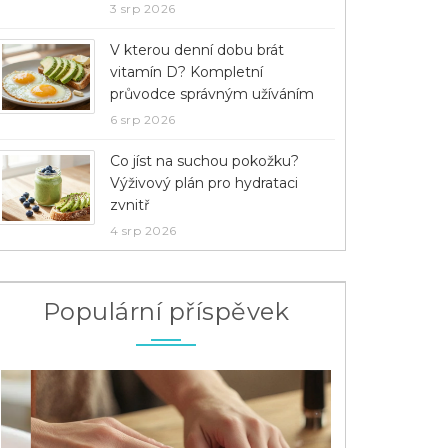
3 srp 2026
V kterou denní dobu brát
vitamín D? Kompletní
průvodce správným užíváním
6 srp 2026
Co jíst na suchou pokožku?
Výživový plán pro hydrataci
zvnitř
4 srp 2026
Populární příspěvek