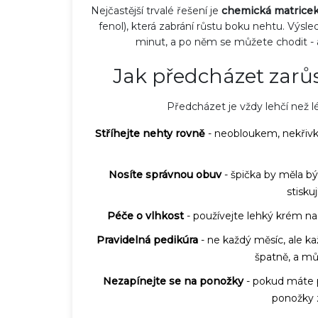
Nejčastější trvalé řešení je
chemická matrice
fenol), která zabrání růstu boku nehtu. Výsle
minut, a po něm se můžete chodit - a
Jak předcházet zarů
Předcházet je vždy lehčí než l
Stříhejte nehty rovně
- neobloukem, nekřivko
Nosíte správnou obuv
- špička by měla bý
stiskuj
Péče o vlhkost
- používejte lehký krém na 
Pravidelná pedikúra
- ne každý měsíc, ale ka
špatně, a můž
Nezapínejte se na ponožky
- pokud máte p
ponožky z