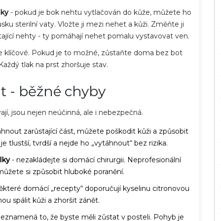
sky
- pokud je bok nehtu vytlačován do kůže, můžete ho
 sterilní vaty. Vložte ji mezi nehet a kůži. Změňte ji
ůstající nehty - ty pomáhají nehet pomalu vystavovat ven.
 je klíčové. Pokud je to možné, zůstaňte doma bez bot
aždý tlak na prst zhoršuje stav.
t - běžné chyby
vají, jsou nejen neúčinná, ale i nebezpečná.
hnout zarůstající část, můžete poškodit kůži a způsobit
je tlustší, tvrdší a nejde ho „vytáhnout“ bez rizika.
lky
- nezakládejte si domácí chirurgii. Neprofesionální
 můžete si způsobit hluboké poranění.
ěkteré domácí „recepty“ doporučují kyselinu citronovou
u spálit kůži a zhoršit zánět.
neznamená to, že byste měli zůstat v posteli. Pohyb je