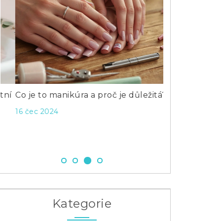
Co je to manikúra a proč je důležitá?
Jak trvalé od
obličeje: Pr
16 čec 2024
pleť
4 kvě 2026
Kategorie