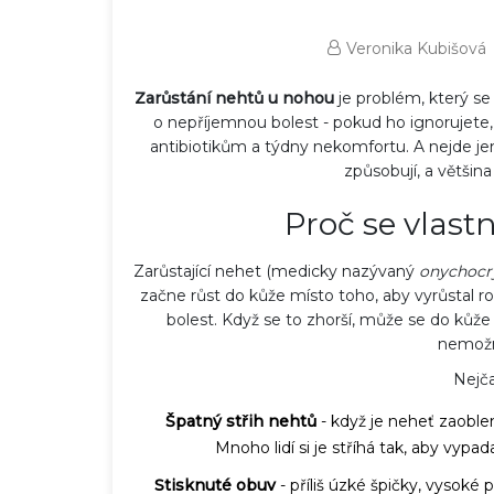
Veronika Kubišová
Zarůstání nehtů u nohou
je problém, který se 
o nepříjemnou bolest - pokud ho ignorujete, 
antibiotikům a týdny nekomfortu. A nejde jen
způsobují, a většina
Proč se vlast
Zarůstající nehet (medicky nazývaný
onychocr
začne růst do kůže místo toho, aby vyrůstal ro
bolest. Když se to zhorší, může se do kůže z
nemožn
Nejča
Špatný střih nehtů
- když je neheť zaoble
Mnoho lidí si je stříhá tak, aby vypad
Stisknuté obuv
- příliš úzké špičky, vysoké