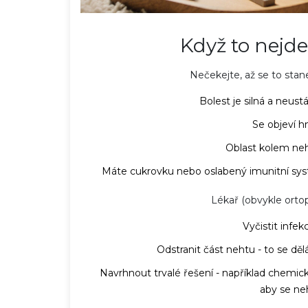
Když to nejde 
Nečekejte, až se to stane
Bolest je silná a neus
Se objeví h
Oblast kolem neh
Máte cukrovku nebo oslabený imunitní sys
Lékař (obvykle ort
Vyčistit infek
Odstranit část nehtu - to se dělá
Navrhnout trvalé řešení - například chemi
aby se ne