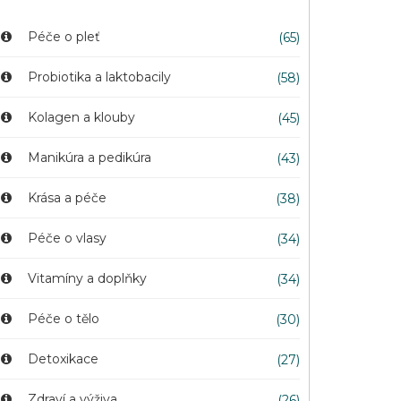
Péče o pleť
(65)
Probiotika a laktobacily
(58)
Kolagen a klouby
(45)
Manikúra a pedikúra
(43)
Krása a péče
(38)
Péče o vlasy
(34)
Vitamíny a doplňky
(34)
Péče o tělo
(30)
Detoxikace
(27)
Zdraví a výživa
(26)