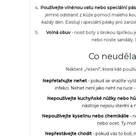
Používejte vlněnou vatu nebo speciální pá
jemně odstranit z kůže pomocí malého kousku
každý den. Existují i speciální pásky pro zar
Volná obuv
- nosit boty s širokou špičkou
nebo noste sandály. K
Co neuděla
Některé „řešení“, která lidé použí
Nepřetahujte nehet
- pokud se snažíte vytá
infekci. Neheť není jako neht na ruce - 
Nepoužívejte kuchyňské nůžky nebo hů
nástroje nejsou sterilní a
Nepoužívejte kyselinu nebo chemikálie
- n
nebo ocet. Ty moho
Nepřestávejte chodit
- pokud vás to bolí, 