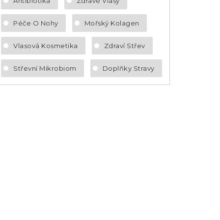
Antibiotika
Zdravé Vlasy
Péče O Nohy
Mořský Kolagen
Vlasová Kosmetika
Zdraví Střev
Střevní Mikrobiom
Doplňky Stravy