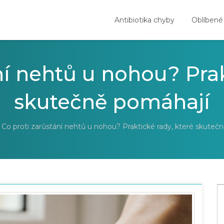
Antibiotika chyby
Oblíbené
ní nehtů u nohou? Prak
skutečně pomáhají
Co proti zarůstání nehtů u nohou? Praktické rady, které skuteč