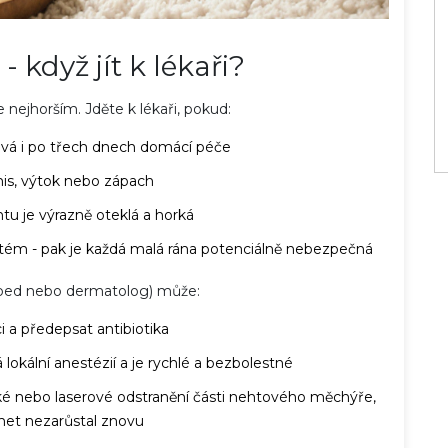
- když jít k lékaři?
 nejhorším. Jděte k lékaři, pokud:
tává i po třech dnech domácí péče
nis, výtok nebo zápach
tu je výrazně oteklá a horká
tém - pak je každá malá rána potenciálně nebezpečná
oped nebo dermatolog) může:
ci a předepsat antibiotika
 lokální anestézií a je rychlé a bezbolestné
cké nebo laserové odstranění části nehtového měchýře,
het nezarůstal znovu