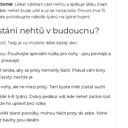
ktomie
. Lékař odstraní část nehtu a aplikuje látku (např.
dek: nehet bude užší a už se nezarůstá. Proces trvá 15
le potřebujete několik týdnů na úplné hojení.
stání nehtů v budoucnu?
éčit. Tady je co můžete dělat každý den:
u. Používejte speciální nůžky pro nohy - jsou pevnější a
přesnější.
t široká, aby se prsty nemohly tlačit. Pokud vám boty
í prsty, nechte je.
nohy, ale ne mezi prsty. Tam byste měli zůstat suchí.
ždé 6-8 týdnů. Dobrý pedikúr vidí, kde nehet začíná růst
e ho upravit bez rizika.
říliš těsné ponožky, mohou tlačit prsty do sebe. Volné
 bavlny jsou ideální.