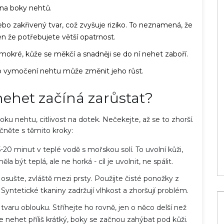
 na boky nehtů.
bo zakřivený tvar, což zvyšuje riziko. To neznamená, že
en že potřebujete větší opatrnost.
mokré, kůže se měkčí a snadněji se do ní nehet zaboří.
bo vymočení nehtu může změnit jeho růst.
 nehet začíná zarůstat?
ch vlasů:
Co všechno dělá pedikúra? Kompletní
bjem a sílu
průvodce péčí o nohy
ku nehtu, citlivost na dotek. Nečekejte, až se to zhorší.
18 čec 2026
něte s těmito kroky:
-20 minut v teplé vodě s mořskou solí. To uvolní kůži,
a být teplá, ale ne horká - cíl je uvolnit, ne spálit.
 osušte, zvláště mezi prsty. Použijte čisté ponožky z
Syntetické tkaniny zadržují vlhkost a zhoršují problém.
tvaru oblouku. Stříhejte ho rovně, jen o něco delší než
 nehet příliš krátký, boky se začnou zahýbat pod kůži.