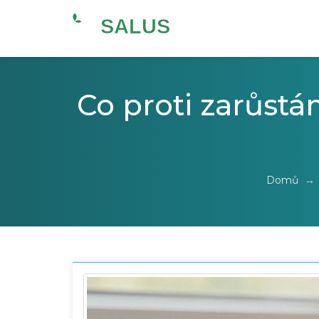
Co proti zarůstá
Domů
→