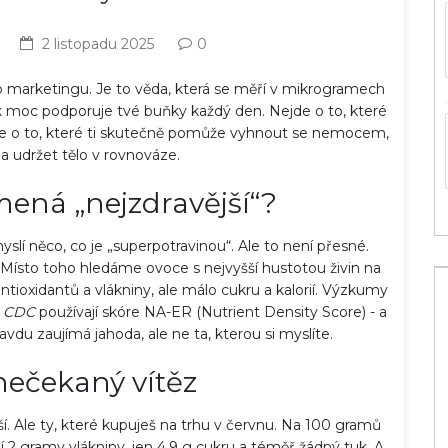
2 listopadu 2025
0
marketingu. Je to věda, která se měří v mikrogramech
ak moc podporuje tvé buňky každý den. Nejde o to, které
 Jde o to, které ti skutečně pomůže vyhnout se nemocem,
 a udržet tělo v rovnováze.
ená „nejzdravější“?
yslí něco, co je „superpotravinou“. Ale to není přesné.
 Místo toho hledáme ovoce s nejvyšší hustotou živin na
ntioxidantů a vlákniny, ale málo cukru a kalorií. Výzkumy
a
CDC
používají skóre NA-ER (Nutrient Density Score) - a
vdu zaujímá jahoda, ale ne ta, kterou si myslíte.
nečekaný vítěz
žší. Ale ty, které kupuješ na trhu v červnu. Na 100 gramů
 2 gramy vlákniny, jen 4,9 g cukru a téměř žádný tuk. A