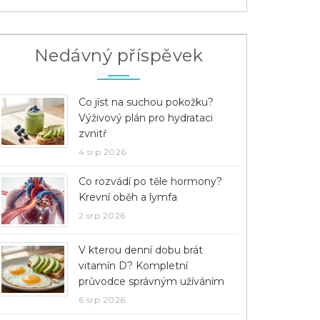
Nedávný příspěvek
Co jíst na suchou pokožku?
Výživový plán pro hydrataci
zvnitř
4 srp 2026
Co rozvádí po těle hormony?
Krevní oběh a lymfa
2 srp 2026
V kterou denní dobu brát
vitamín D? Kompletní
průvodce správným užíváním
6 srp 2026