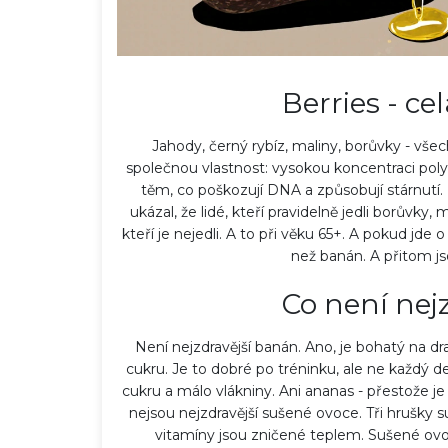
Berries - ce
Jahody, černý rybíz, maliny, borůvky - vše
společnou vlastnost: vysokou koncentraci polyfe
těm, co poškozují DNA a způsobují stárnutí. 
ukázal, že lidé, kteří pravidelně jedli borůvky, 
kteří je nejedli. A to při věku 65+. A pokud jd
než banán. A přitom js
Co není nejz
Není nejzdravější banán. Ano, je bohatý na dra
cukru. Je to dobré po tréninku, ale ne každý d
cukru a málo vlákniny. Ani ananas - přestože 
nejsou nejzdravější sušené ovoce. Tři hrušky 
vitamíny jsou zničené teplem. Sušené ovoc