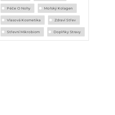
Péče O Nohy
Mořský Kolagen
Vlasová Kosmetika
Zdraví Střev
Střevní Mikrobiom
Doplňky Stravy