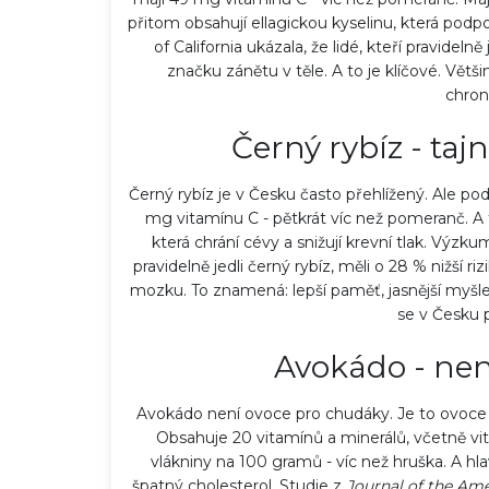
přitom obsahují ellagickou kyselinu, která podpor
of California ukázala, že lidé, kteří pravidelně
značku zánětu v těle. A to je klíčové. Větš
chron
Černý rybíz - taj
ejvíc kolagenu: Potraviny a
Co všechno dělá pedikú
Černý rybíz je v Česku často přehlížený. Ale p
mg vitamínu C - pětkrát víc než pomeranč. A 
ravou pleť i klouby
průvodce péčí o nohy
která chrání cévy a snižují krevní tlak. Výzk
18 čec 2026
pravidelně jedli černý rybíz, měli o 28 % nižší 
mozku. To znamená: lepší paměť, jasnější myšle
se v Česku p
Avokádo - nen
Avokádo není ovoce pro chudáky. Je to ovoce pr
Obsahuje 20 vitamínů a minerálů, včetně vi
vlákniny na 100 gramů - víc než hruška. A h
špatný cholesterol. Studie z
Journal of the Ame