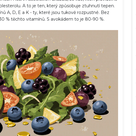
olesterolu. A to je ten, který způsobuje ztuhnutí tepen.
ů A, D, E a K - ty, které jsou tukově rozpustné. Bez
-30 % těchto vitamínů. S avokádem to je 80-90 %.