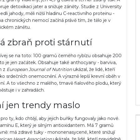
uje detoxikaci jater a snižuje záněty. Studie z University
 jedli jahody, měli nižší hladinu C-reactivního proteinu -
ina chronických nemocí začíná právě tím, že tělo je v
ickém zánětu.
ná zbraň proti stárnutí
ra? Kompletní
Přírodní pomocníci pro zdravé klouby:
odívej se na toto: 100 gramů černého rybízu obsahuje 200
to je jen začátek. Obsahuje také anthocyany - barviva,
Co opravdu funguje?
um z
European Journal of Nutrition
ukázal, že lidé, kteří
13 úno 2024
riziko srdečních onemocnění. A výrazně lepší krevní oběh v
ní. A to všechno z malého, tmavě fialového plodu, který
ěstuje i v zahradách.
í jen trendy maslo
o ty, kdo chtějí, aby jejich buňky fungovaly jako nové.
tamínu E, který je silným antioxidantem. Má 7 gramů
lavně: má zdravé tuky - mononenasycené, které snižují
rican Heart Association
ukázala, že lidé, kteří pravidelně