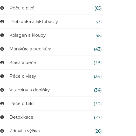
Péče o pleť
(65)
Probiotika a laktobacily
(57)
Kolagen a klouby
(45)
Manikúra a pedikúra
(43)
Krása a péče
(38)
Péče o vlasy
(34)
Vitamíny a doplňky
(34)
Péče o tělo
(30)
Detoxikace
(27)
Zdraví a výživa
(26)