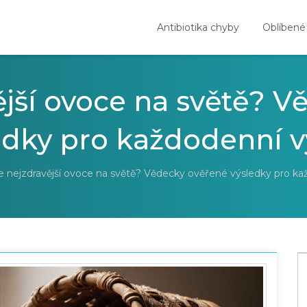
Antibiotika chyby
Oblíbené
ější ovoce na světě? 
edky pro každodenní v
e nejzdravější ovoce na světě? Vědecky ověřené výsledky pro ka