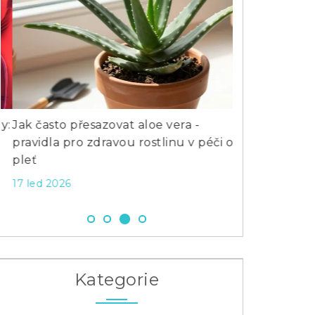
Jak často přesazovat aloe vera -
Kde najít nej
pravidla pro zdravou rostlinu v péči o
tipy pro zdra
pleť
15 čec 2025
17 led 2026
Kategorie