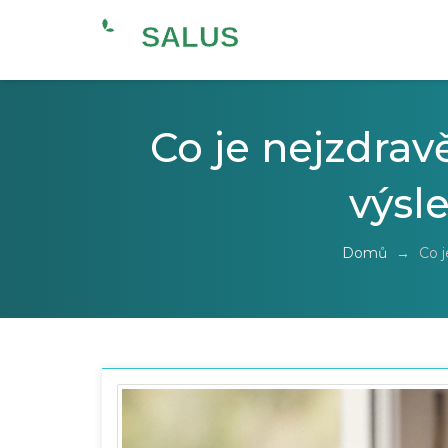
Co je nejzdrav
výsl
Domů
→
Co j