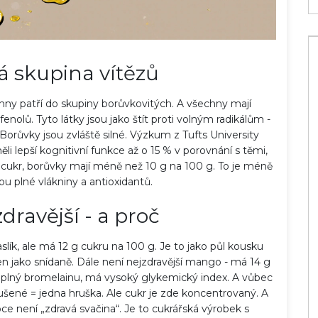
lá skupina vítězů
chny patří do skupiny borůvkovitých. A všechny mají
nolů. Tyto látky jsou jako štít proti volným radikálům -
Borůvky jsou zvláště silné. Výzkum z Tufts University
měli lepší kognitivní funkce až o 15 % v porovnání s těmi,
e o cukr, borůvky mají méně než 10 g na 100 g. To je méně
ou plné vlákniny a antioxidantů.
dravější - a proč
slík, ale má 12 g cukru na 100 g. Je to jako půl kousku
en jako snídaně. Dále není nejzdravější mango - má 14 g
je plný bromelainu, má vysoký glykemický index. A vůbec
sušené = jedna hruška. Ale cukr je zde koncentrovaný. A
e není „zdravá svačina“. Je to cukrářská výrobek s