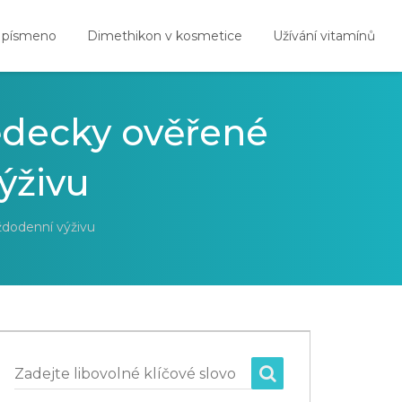
 písmeno
Dimethikon v kosmetice
Užívání vitamínů
Vědecky ověřené
ýživu
ždodenní výživu
Zadejte libovolné klíčové slovo