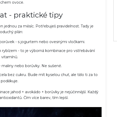
chem ovoce.
at - praktické tipy
en jednou za měsíc. Potřebuješ pravidelnost. Tady je
oduchý plán:
 borůvek - s jogurtem nebo ovesnými vločkami.
m rybízem - to je výborná kombinace pro vstřebávání
vitamínů.
é maliny nebo borůvky. Ne sušené.
ela bez cukru. Bude mít kyselou chuť, ale tělo ti za to
poděkuje.
inace jahod + avokádo + borůvky je nejúčinnější. Každý
tioxidantů. Čím více barev, tím lepší.