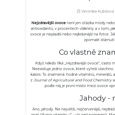
Veronika Kubišová
Nejzdravější ovoce
není jen otázka módy nebo 
antioxidantů, v procentech vlákniny a v tom, j
ovoce je nejsladší nebo nejkrásnější na fotce.
zpomalit stárnutí
Co vlastně znam
Když někdo říká „nejzdravější ovoce“, často m
Neexistuje jedno ovoce, které vyřeší všechno.
kalorii. To znamená: hodně vitamínů, minerálů, a
z
Journal of Agricultural and Food Chemistry
podle něj je první místo mezi ovoce opra
Jahody - 
Ano, jahody. Ne největší, nejčervenější, nejdra
mají 49 mg vitamínu C - víc než pomeranč. Mají