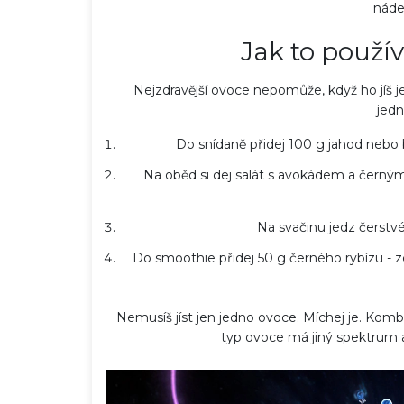
náde
Jak to použív
Nejzdravější ovoce nepomůže, když ho jíš j
jedn
Do snídaně přidej 100 g jahod nebo
Na oběd si dej salát s avokádem a černý
Na svačinu jedz čerstv
Do smoothie přidej 50 g černého rybízu - zc
Nemusíš jíst jen jedno ovoce. Míchej je. Komb
typ ovoce má jiný spektrum an