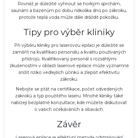
Rovněž je důležité vyhnout se horkým sprchám,
saunám a bazénům po dobu několika dnů po zákroku,
protože teplá voda může dále dráždit pokožku.
Tipy pro výběr kliniky
Při výběru kliniky pro laserovou epilaci je důležité se
zaměřit na kvalifikaci personálu a kvalitu používaných
přístrojů. Kvalifikovaný personál s rozsáhlými
zkušenostmi v oblasti laserové epilace může významně
snížit riziko vedlejších účinků a zlepšit efektivitu
zákroku.
Nebojte se ptát na certifikace, počet odvedených
zákroků a typ použitého laseru. Mnohé kliniky také
nabízejí bezplatné konzultace, kde můžete diskutovat
o vašich očekáváních a obavách.
Závěr
Laserová epilace je efektivní metoda odstraňování