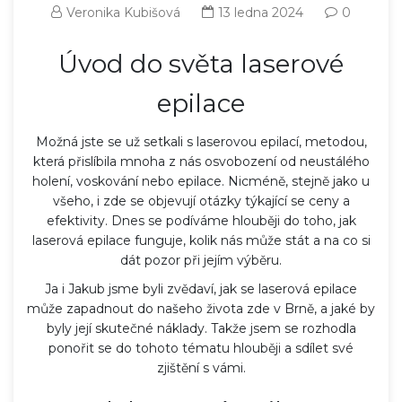
Veronika Kubišová
13 ledna 2024
0
Úvod do světa laserové
epilace
Možná jste se už setkali s laserovou epilací, metodou,
která přislíbila mnoha z nás osvobození od neustálého
holení, voskování nebo epilace. Nicméně, stejně jako u
všeho, i zde se objevují otázky týkající se ceny a
efektivity. Dnes se podíváme hlouběji do toho, jak
laserová epilace funguje, kolik nás může stát a na co si
dát pozor při jejím výběru.
Ja i Jakub jsme byli zvědaví, jak se laserová epilace
může zapadnout do našeho života zde v Brně, a jaké by
byly její skutečné náklady. Takže jsem se rozhodla
ponořit se do tohoto tématu hlouběji a sdílet své
zjištění s vámi.