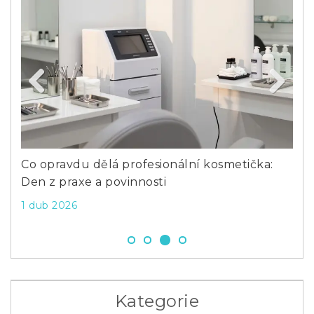
Previous
Next
Co opravdu dělá profesionální kosmetička:
Vyp
Den z praxe a povinnosti
pro
1 dub 2026
27 
Kategorie