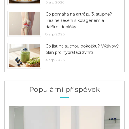
6 srp 2026
Co pomáhá na artrózu 3. stupně?
Reálné řešení s kolagenem a
dalšími doplňky
8 srp 2026
Co jíst na suchou pokožku? Výživový
plán pro hydrataci zvnitř
4 srp 2026
Populární příspěvek