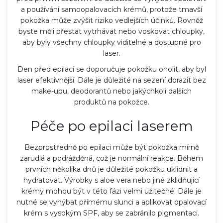
a používání samoopalovacích krémů, protože tmavší
pokožka může zvýšit riziko vedlejších účinků. Rovněž
byste měli přestat vytrhávat nebo voskovat chloupky,
aby byly všechny chloupky viditelné a dostupné pro
laser.
Den před epilací se doporučuje pokožku oholit, aby byl
laser efektivnější. Dále je důležité na sezení dorazit bez
make-upu, deodorantů nebo jakýchkoli dalších
produktů na pokožce.
Péče po epilaci laserem
Bezprostředně po epilaci může být pokožka mírně
zarudlá a podrážděná, což je normální reakce. Během
prvních několika dnů je důležité pokožku uklidnit a
hydratovat. Výrobky s aloe vera nebo jiné zklidňující
krémy mohou být v této fázi velmi užitečné. Dále je
nutné se vyhýbat přímému slunci a aplikovat opalovací
krém s vysokým SPF, aby se zabránilo pigmentaci.