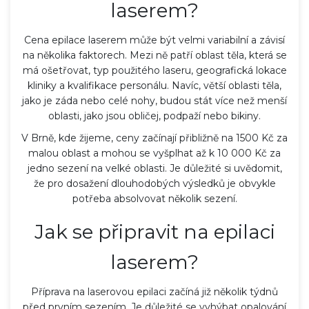
laserem?
Cena epilace laserem může být velmi variabilní a závisí
na několika faktorech. Mezi ně patří oblast těla, která se
má ošetřovat, typ použitého laseru, geografická lokace
kliniky a kvalifikace personálu. Navíc, větší oblasti těla,
jako je záda nebo celé nohy, budou stát více než menší
oblasti, jako jsou obličej, podpaží nebo bikiny.
V Brně, kde žijeme, ceny začínají přibližně na 1500 Kč za
malou oblast a mohou se vyšplhat až k 10 000 Kč za
jedno sezení na velké oblasti. Je důležité si uvědomit,
že pro dosažení dlouhodobých výsledků je obvykle
potřeba absolvovat několik sezení.
Jak se připravit na epilaci
laserem?
Příprava na laserovou epilaci začíná již několik týdnů
před prvním sezením. Je důležité se vyhýbat opalování