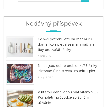
Nedávný příspěvek
Co vše potřebujete na manikúru
doma: Kompletní seznam náčiní a
tipy pro začátečníky
3 srp 2026
Na co jsou dobré probiotika? Účinky
laktobacilů na střeva, imunitu i pleť
7 srp 2026
V kterou denní dobu brát vitamín D?
Kompletní průvodce správným
užíváním