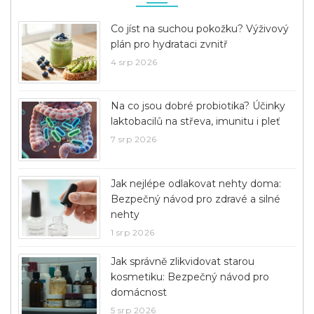
Co jíst na suchou pokožku? Výživový
plán pro hydrataci zvnitř
4 srp 2026
Na co jsou dobré probiotika? Účinky
laktobacilů na střeva, imunitu i pleť
7 srp 2026
Jak nejlépe odlakovat nehty doma:
Bezpečný návod pro zdravé a silné
nehty
1 srp 2026
Jak správně zlikvidovat starou
kosmetiku: Bezpečný návod pro
domácnost
5 srp 2026