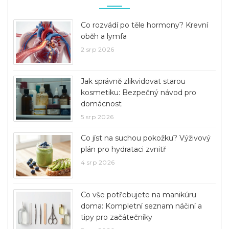
Co rozvádí po těle hormony? Krevní
oběh a lymfa
2 srp 2026
Jak správně zlikvidovat starou
kosmetiku: Bezpečný návod pro
domácnost
5 srp 2026
Co jíst na suchou pokožku? Výživový
plán pro hydrataci zvnitř
4 srp 2026
Co vše potřebujete na manikúru
doma: Kompletní seznam náčiní a
tipy pro začátečníky