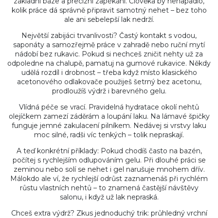
základní báze a precizní zapékání. Člověka by nenapadlo,
kolik práce dá správně připravit samotný nehet – bez toho
ale ani sebelepší lak nedrží.
Největší zabijáci trvanlivosti? Častý kontakt s vodou,
saponáty a samozřejmě práce v zahradě nebo ruční mytí
nádobí bez rukavic. Pokud si nechceš zničit nehty už za
odpoledne na chalupě, pamatuj na gumové rukavice. Někdy
udělá rozdíl i drobnost – třeba když místo klasického
acetonového odlakovače použiješ šetrný bez acetonu,
prodloužíš výdrž i barevného gelu.
Vlídná péče se vrací. Pravidelná hydratace okolí nehtů
olejíčkem zamezí záděrám a loupání laku. Na lámavé špičky
funguje jemné zakulacení pilníkem. Nedávej si vrstvy laku
moc silné, radši víc tenkých – tolik nepraskají.
A teď konkrétní příklady: Pokud chodíš často na bazén,
počítej s rychlejším odlupováním gelu. Při dlouhé práci se
zeminou nebo solí se nehet i gel narušuje mnohem dřív.
Málokdo ale ví, že rychlejší odrůst zaznamenáš při rychlém
růstu vlastních nehtů – to znamená častější návštěvy
salonu, i když už lak nepraská.
Chceš extra výdrž? Zkus jednoduchý trik: průhledný vrchní