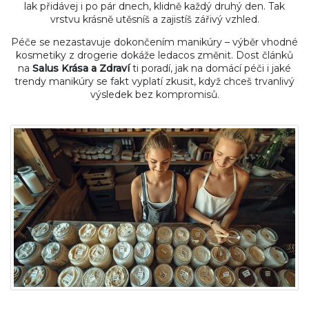
lak přidávej i po pár dnech, klidně každý druhý den. Tak
vrstvu krásně utěsníš a zajistíš zářivý vzhled.
Péče se nezastavuje dokončením manikúry – výběr vhodné
kosmetiky z drogerie dokáže ledacos změnit. Dost článků
na
Salus Krása a Zdraví
ti poradí, jak na domácí péči i jaké
trendy manikúry se fakt vyplatí zkusit, když chceš trvanlivý
výsledek bez kompromisů.