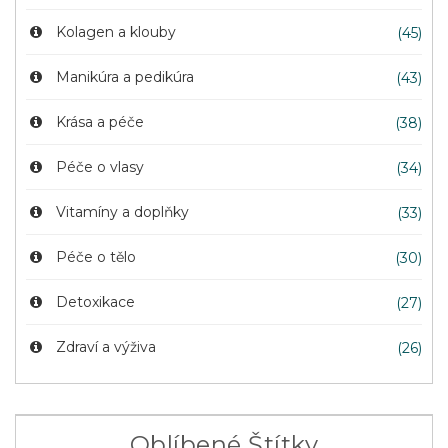
Kolagen a klouby
(45)
Manikúra a pedikúra
(43)
Krása a péče
(38)
Péče o vlasy
(34)
Vitamíny a doplňky
(33)
Péče o tělo
(30)
Detoxikace
(27)
Zdraví a výživa
(26)
Oblíbené Štítky