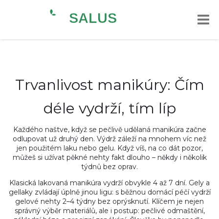
Trvanlivost manikúry: Čím
déle vydrží, tím líp
Každého naštve, když se pečlivě udělaná manikúra začne
odlupovat už druhý den. Výdrž záleží na mnohem víc než
jen použitém laku nebo gelu. Když víš, na co dát pozor,
můžeš si užívat pěkné nehty fakt dlouho – někdy i několik
týdnů bez oprav.
Klasická lakovaná manikúra vydrží obvykle 4 až 7 dní. Gely a
gellaky zvládají úplně jinou ligu: s běžnou domácí péčí vydrží
gelové nehty 2–4 týdny bez oprýsknutí. Klíčem je nejen
správný výběr materiálů, ale i postup: pečlivé odmaštění,