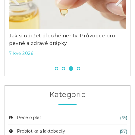
Previous
Next
y
Jak si udržet dlouhé nehty: Průvodce pro
Jak
pevné a zdravé drápky
ryt
7 kvě 2026
4 d
Kategorie
Péče o pleť
(65)
Probiotika a laktobacily
(57)