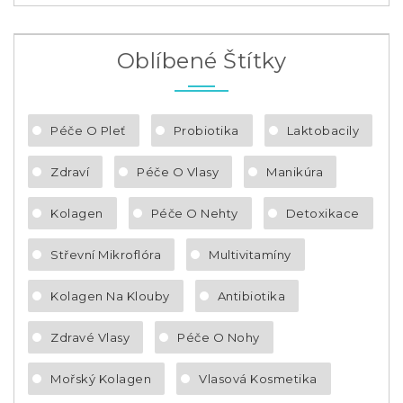
Oblíbené Štítky
Péče O Pleť
Probiotika
Laktobacily
Zdraví
Péče O Vlasy
Manikúra
Kolagen
Péče O Nehty
Detoxikace
Střevní Mikroflóra
Multivitamíny
Kolagen Na Klouby
Antibiotika
Zdravé Vlasy
Péče O Nohy
Mořský Kolagen
Vlasová Kosmetika