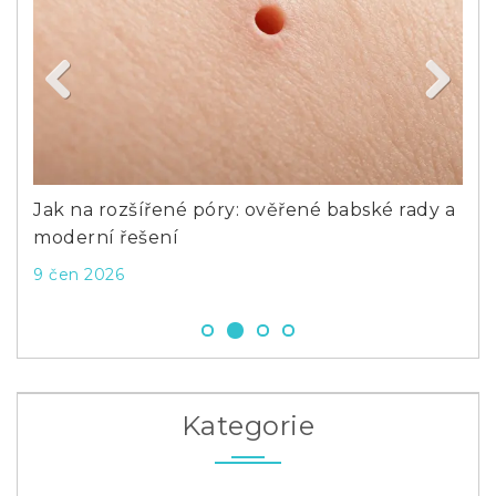
Previous
Next
rady a
Čím zapíjet vitamín D? Nejlepší společníci
pro lepší vstřebávání
16 úno 2026
Kategorie