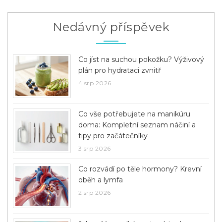
Nedávný příspěvek
Co jíst na suchou pokožku? Výživový
plán pro hydrataci zvnitř
4 srp 2026
Co vše potřebujete na manikúru
doma: Kompletní seznam náčiní a
tipy pro začátečníky
3 srp 2026
Co rozvádí po těle hormony? Krevní
oběh a lymfa
2 srp 2026