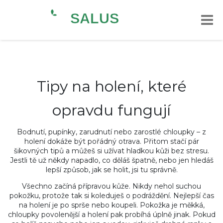
Tipy na holení, které
opravdu fungují
Bodnutí, pupínky, zarudnutí nebo zarostlé chloupky – z
holení dokáže být pořádný otrava. Přitom stačí pár
šikovných tipů a můžeš si užívat hladkou kůži bez stresu.
Jestli tě už někdy napadlo, co děláš špatně, nebo jen hledáš
lepší způsob, jak se holit, jsi tu správně.
Všechno začíná přípravou kůže. Nikdy nehol suchou
pokožku, protože tak si koleduješ o podráždění. Nejlepší čas
na holení je po sprše nebo koupeli. Pokožka je měkká,
chloupky povolenější a holení pak probíhá úplně jinak. Pokud