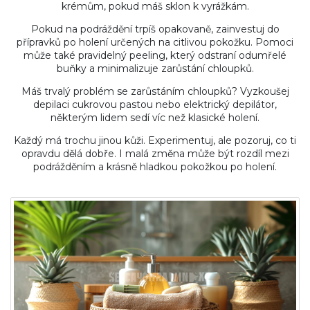
krémům, pokud máš sklon k vyrážkám.
Pokud na podráždění trpíš opakovaně, zainvestuj do
přípravků po holení určených na citlivou pokožku. Pomoci
může také pravidelný peeling, který odstraní odumřelé
buňky a minimalizuje zarůstání chloupků.
Máš trvalý problém se zarůstáním chloupků? Vyzkoušej
depilaci cukrovou pastou nebo elektrický depilátor,
některým lidem sedí víc než klasické holení.
Každý má trochu jinou kůži. Experimentuj, ale pozoruj, co ti
opravdu dělá dobře. I malá změna může být rozdíl mezi
podrážděním a krásně hladkou pokožkou po holení.