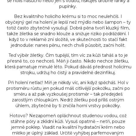
se holíš nasucho nebo jen s vodou, riskuješ drobné ranky a
pupínky.
Bez kvalitního holicího krému si to moc neulehčíš. I
obyčejný gel na holení je lepší než mýdlo nebo šampon – ty
totiž často zbytečně vysušují. Dobrá pěna tvoří kluzký film,
takže žiletka se snadno klouže a snižuje riziko podráždění. I
když to v reklamě zní složitě, ve skutečnosti to stačí fakt
jednoduše: nanes pěnu, nech chvíli působit, začni holit.
Teď výběr žiletky. Čím tupější, tím víc za kůži taháš a to je
přesně to, co nechceš. Měň ji často. Nikdo nechce žiletku,
která pamatuje minulé léto. Pokud dáváš přednost holicímu
strojku, udržuj ho čistý a pravidelně dezinfikuj.
Při holení netlač! Míň je někdy víc, ani když spěcháš. Hol v
protisměru růstu jen pokud máš citlivější pokožku, začni po
směru a až pak vyzkoušej protisměr – tak předejdeš
zarostlým chloupkům. Nedrž žiletku pod příliš ostrým
úhlem, zbytečně by ti zničila horní vrstvy pokožky.
Hotovo? Nezapomeň opláchnout studenou vodou, což
stáhne póry a zklidní kůži. Vysuš opatrně – netři, pouze
jemně poklep. Vsadit na kvalitní hydratační krém nebo
mléko je úplný základ. Určitě vyhýbej parfemovaným